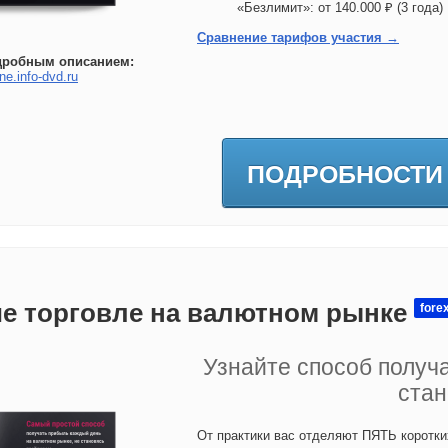
«Безлимит»: от 140.000 ₽ (3 год
Сравнение тарифов участия →
дробным описанием:
ne.info-dvd.ru
ПОДРОБНОСТИ
е торговле на валютном рынке
fore
Узнайте способ получ
стан
От практики вас отделяют ПЯТЬ коротки