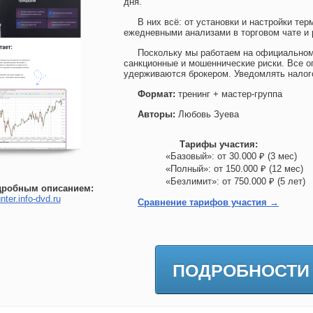
дня.
В них всё: от установки и настройки тер
ежедневными анализами в торговом чате и 
Поскольку мы работаем на официальном
санкционные и мошеннические риски. Все о
удерживаются брокером. Уведомлять нало
Формат:
тренинг + мастер-группа
Авторы:
Любовь Зуева
Тарифы участия:
«Базовый»: от 30.000 ₽ (3 мес)
«Полный»: от 150.000 ₽ (12 мес
«Безлимит»: от 750.000 ₽ (5 лет
дробным описанием:
nter.info-dvd.ru
Сравнение тарифов участия →
ПОДРОБНОСТИ