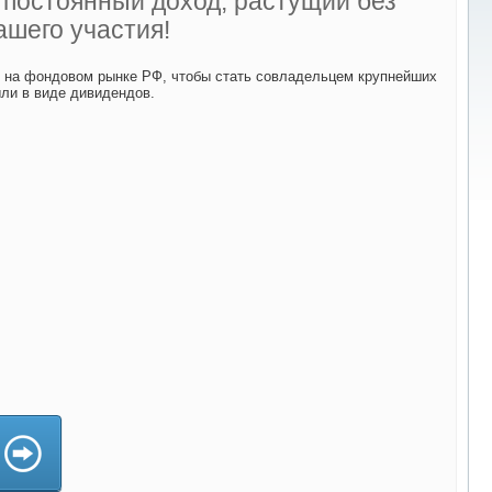
ь постоянный доход, растущий без
ашего участия!
й на фондовом рынке РФ, чтобы стать совладельцем крупнейших
ыли в виде дивидендов.
да)