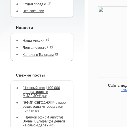
Отдел продаж
Все вакансии
Новости
Наша миссия
Лента новостей
Каналы в Телеграм
Свежие посты
Сайт с по
[Честный тест] 100 000
kre
превратились в
МИЛЛИОН!
(44)
[ЭФИР СЕГОДНЯ!] Четыре
вещи, ради которых стоит
прийти
(96)
[ Прямой эфир 4 августа]
Волны Вульфа: где деньги
на самом деле?
(80)