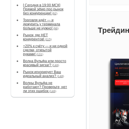
[ Сегодня в 19:00 МСК]
Прямой эфир про рынок
без конкуренции!
(92)
Торговля идёт — и
дежурить у терминала
Трейдин
больше не нужно!
(96)
Рынок, где НЕТ
конкурентов!
(115)
+20% к счёту — и ни одной
сделки, открытой
руками!
(131)
Волна Вульфа или просто
красивый зигзаг?
(146)
Рынок игнорирует Ваш
идеальный анализ?
(148)
Волны Вульфа не
работают? Проверьте, нет
ли этих ошибок
(146)