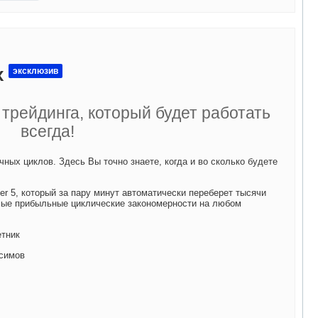
х
эксклюзив
трейдинга, который будет работать
всегда!
ных циклов. Здесь Вы точно знаете, когда и во сколько будете
er 5, который за пару минут автоматически переберет тысячи
мые прибыльные циклические закономерности на любом
етник
симов