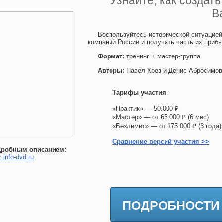
Узнайте, как создат
В
Воспользуйтесь исторической ситуацие
компаний России и получать часть их приб
Формат:
тренинг + мастер-группа
Авторы:
Павел Крез и Денис Абросимов
Тарифы участия:
«Практик» — 50.000 ₽
«Мастер» — от 65.000 ₽ (6 мес)
«Безлимит» — от 175.000 ₽ (3 го
Сравнение версий участия >>
дробным описанием:
z.info-dvd.ru
ПОДРОБНОСТИ