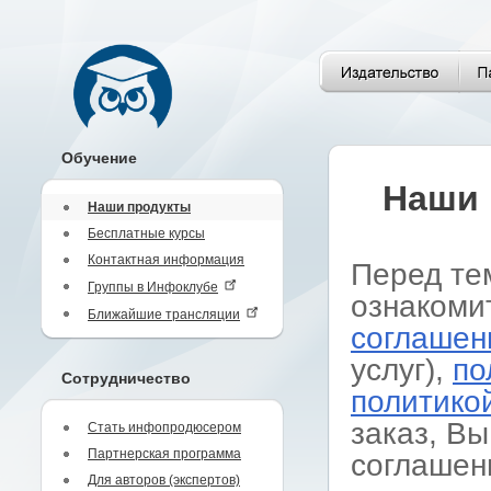
Обучение
Наши 
Наши продукты
Бесплатные курсы
Контактная информация
Перед те
Группы в Инфоклубе
ознакоми
Ближайшие трансляции
соглашен
услуг),
по
Сотрудничество
политико
заказ, Вы
Стать инфопродюсером
Партнерская программа
соглашен
Для авторов (экспертов)