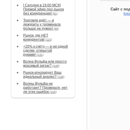
[ Сегодня в 19:00 МСК]
Сайт с по
Прямой эфир про рынок
без конкуренции!
kre
(91)
Торговля идёт — и
дежурить у терминала
больше не нужно!
(96)
Рынок, где НЕТ
конкурентов!
(115)
+20% к счёту — и ни одной
сделки, открытой
руками!
(131)
Волна Вульфа или просто
красивый зигзаг?
(146)
Рынок игнорирует Ваш
идеальный анализ?
(148)
Волны Вульфа не
работают? Проверьте, нет
ли этих ошибок
(146)