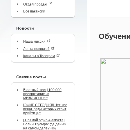
Отдел продаж
Все вакансии
Новости
Обучени
Наша миссия
Лента новостей
Каналы в Телеграм
Свежие посты
[Честный тест] 100 000
превратились в
МИЛЛИОН!
(35)
[ЭФИР СЕГОДНЯ!] Четыре
вещи, ради которых стоит
прийти
(96)
[ Прямой эфир 4 августа]
Волны Вульфа: где деньги
на самом деле?
(80)