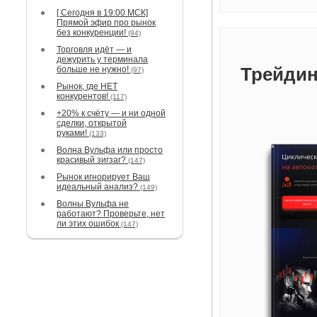
[ Сегодня в 19:00 МСК]
Прямой эфир про рынок
без конкуренции!
(94)
Торговля идёт — и
дежурить у терминала
Трейдин
больше не нужно!
(97)
Рынок, где НЕТ
конкурентов!
(117)
+20% к счёту — и ни одной
сделки, открытой
руками!
(133)
Волна Вульфа или просто
красивый зигзаг?
(147)
Рынок игнорирует Ваш
идеальный анализ?
(149)
Волны Вульфа не
работают? Проверьте, нет
ли этих ошибок
(147)