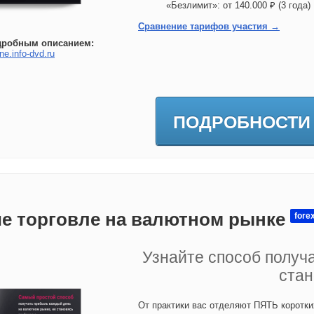
«Безлимит»: от 140.000 ₽ (3 год
Сравнение тарифов участия →
дробным описанием:
ne.info-dvd.ru
ПОДРОБНОСТИ
е торговле на валютном рынке
fore
Узнайте способ получ
стан
От практики вас отделяют ПЯТЬ коротки