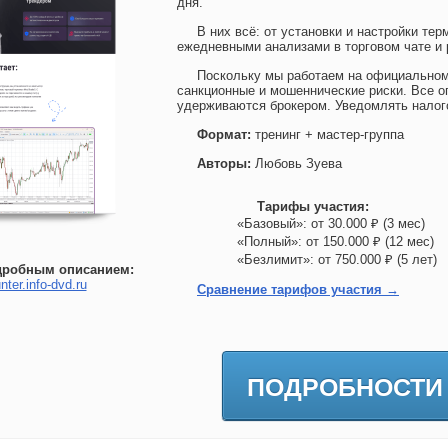
дня.
В них всё: от установки и настройки тер
ежедневными анализами в торговом чате и 
Поскольку мы работаем на официальном
санкционные и мошеннические риски. Все о
удерживаются брокером. Уведомлять нало
Формат:
тренинг + мастер-группа
Авторы:
Любовь Зуева
Тарифы участия:
«Базовый»: от 30.000 ₽ (3 мес)
«Полный»: от 150.000 ₽ (12 мес
«Безлимит»: от 750.000 ₽ (5 лет
дробным описанием:
nter.info-dvd.ru
Сравнение тарифов участия →
ПОДРОБНОСТИ