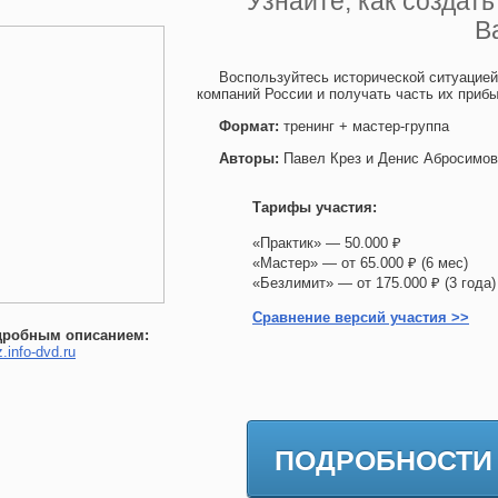
Узнайте, как создат
В
Воспользуйтесь исторической ситуацие
компаний России и получать часть их приб
Формат:
тренинг + мастер-группа
Авторы:
Павел Крез и Денис Абросимов
Тарифы участия:
«Практик» — 50.000 ₽
«Мастер» — от 65.000 ₽ (6 мес)
«Безлимит» — от 175.000 ₽ (3 го
Сравнение версий участия >>
дробным описанием:
z.info-dvd.ru
ПОДРОБНОСТИ