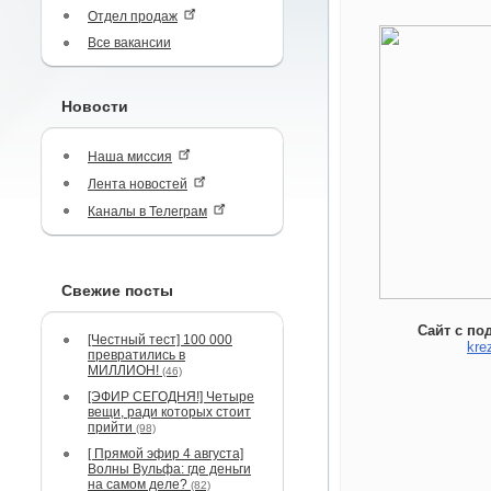
Отдел продаж
Все вакансии
Новости
Наша миссия
Лента новостей
Каналы в Телеграм
Свежие посты
Сайт с по
[Честный тест] 100 000
kre
превратились в
МИЛЛИОН!
(46)
[ЭФИР СЕГОДНЯ!] Четыре
вещи, ради которых стоит
прийти
(98)
[ Прямой эфир 4 августа]
Волны Вульфа: где деньги
на самом деле?
(82)