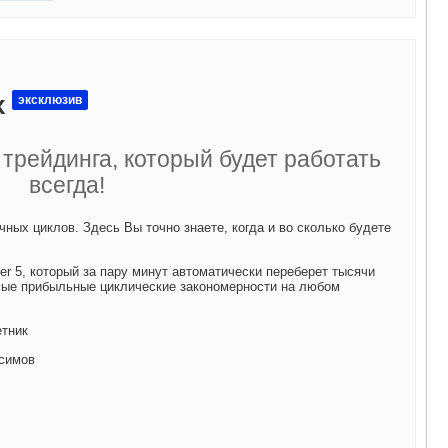
х
эксклюзив
трейдинга, который будет работать
всегда!
ных циклов. Здесь Вы точно знаете, когда и во сколько будете
er 5, который за пару минут автоматически переберет тысячи
мые прибыльные циклические закономерности на любом
етник
симов