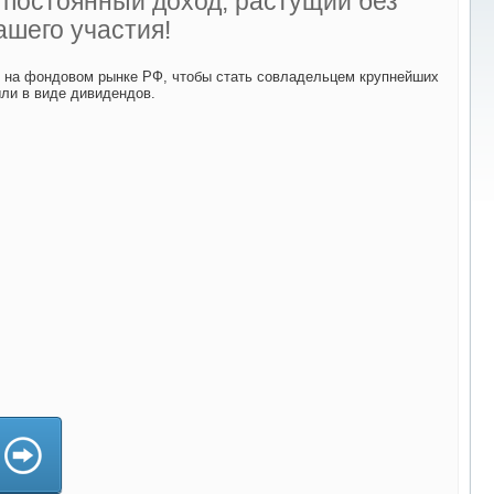
ь постоянный доход, растущий без
ашего участия!
й на фондовом рынке РФ, чтобы стать совладельцем крупнейших
ыли в виде дивидендов.
да)