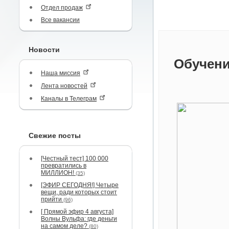
Отдел продаж
Все вакансии
Новости
Обучени
Наша миссия
Лента новостей
Каналы в Телеграм
Свежие посты
[Честный тест] 100 000
превратились в
МИЛЛИОН!
(35)
[ЭФИР СЕГОДНЯ!] Четыре
вещи, ради которых стоит
прийти
(96)
[ Прямой эфир 4 августа]
Волны Вульфа: где деньги
на самом деле?
(80)