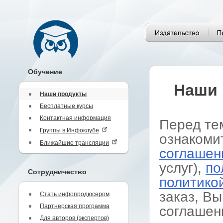
Обучение
Наши 
Наши продукты
Бесплатные курсы
Контактная информация
Перед те
Группы в Инфоклубе
ознакоми
Ближайшие трансляции
соглашен
услуг),
по
Сотрудничество
политико
заказ, Вы
Стать инфопродюсером
Партнерская программа
соглашен
Для авторов (экспертов)