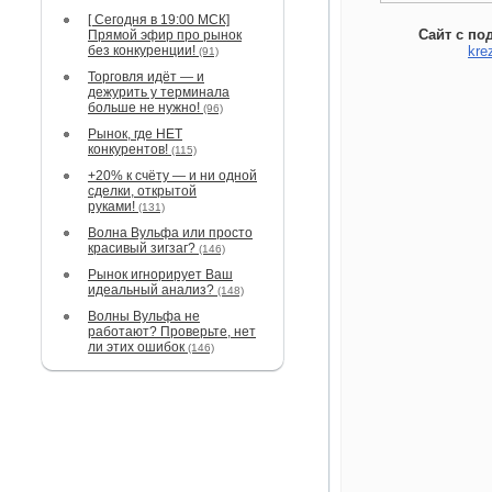
[ Сегодня в 19:00 МСК]
Сайт с по
Прямой эфир про рынок
без конкуренции!
kre
(91)
Торговля идёт — и
дежурить у терминала
больше не нужно!
(96)
Рынок, где НЕТ
конкурентов!
(115)
+20% к счёту — и ни одной
сделки, открытой
руками!
(131)
Волна Вульфа или просто
красивый зигзаг?
(146)
Рынок игнорирует Ваш
идеальный анализ?
(148)
Волны Вульфа не
работают? Проверьте, нет
ли этих ошибок
(146)