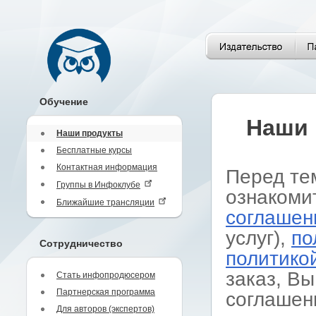
Обучение
Наши 
Наши продукты
Бесплатные курсы
Контактная информация
Перед те
Группы в Инфоклубе
ознакоми
Ближайшие трансляции
соглашен
услуг),
по
Сотрудничество
политико
заказ, Вы
Стать инфопродюсером
Партнерская программа
соглашен
Для авторов (экспертов)