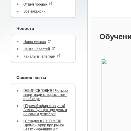
Отдел продаж
Все вакансии
Новости
Обучени
Наша миссия
Лента новостей
Каналы в Телеграм
Свежие посты
[ЭФИР СЕГОДНЯ!] Четыре
вещи, ради которых стоит
прийти
(89)
[ Прямой эфир 4 августа]
Волны Вульфа: где деньги
на самом деле?
(73)
[ Сегодня в 19:00 МСК]
Прямой эфир про рынок
без конкуренции!
(85)