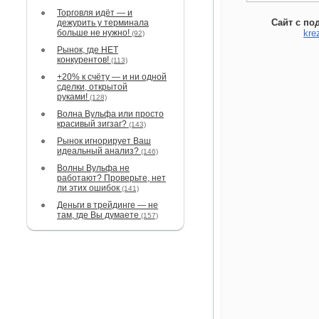
Торговля идёт — и
Сайт с по
дежурить у терминала
больше не нужно!
kre
(92)
Рынок, где НЕТ
конкурентов!
(113)
+20% к счёту — и ни одной
сделки, открытой
руками!
(128)
Волна Вульфа или просто
красивый зигзаг?
(143)
Рынок игнорирует Ваш
идеальный анализ?
(146)
Волны Вульфа не
работают? Проверьте, нет
ли этих ошибок
(141)
Деньги в трейдинге — не
там, где Вы думаете
(157)