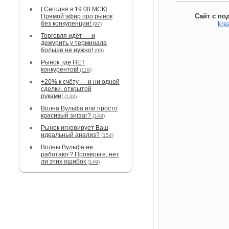
[ Сегодня в 19:00 МСК]
Сайт с по
Прямой эфир про рынок
без конкуренции!
kre
(97)
Торговля идёт — и
дежурить у терминала
больше не нужно!
(99)
Рынок, где НЕТ
конкурентов!
(119)
+20% к счёту — и ни одной
сделки, открытой
руками!
(133)
Волна Вульфа или просто
красивый зигзаг?
(148)
Рынок игнорирует Ваш
идеальный анализ?
(154)
Волны Вульфа не
работают? Проверьте, нет
ли этих ошибок
(149)