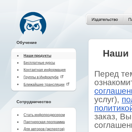
Обучение
Наши 
Наши продукты
Бесплатные курсы
Контактная информация
Перед те
Группы в Инфоклубе
ознакоми
Ближайшие трансляции
соглашен
услуг),
по
Сотрудничество
политико
заказ, Вы
Стать инфопродюсером
Партнерская программа
соглашен
Для авторов (экспертов)