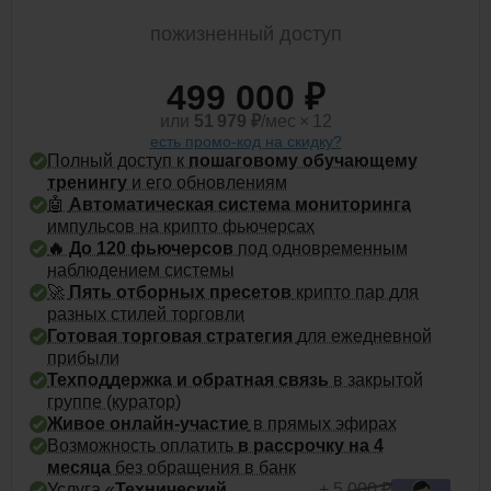
пожизненный доступ
499 000 ₽
или
51 979
₽
/мес × 12
есть промо-код на скидку?
Полный доступ к
пошаговому обучающему
тренингу
и его обновлениям
🤖
Автоматическая система мониторинга
импульсов на крипто фьючерсах
🔥 До
120 фьючерсов
под одновременным
наблюдением системы
🚀
Пять отборных пресетов
крипто пар для
разных стилей торговли
Готовая торговая стратегия
для ежедневной
прибыли
Техподдержка и обратная связь
в закрытой
группе (куратор)
Живое онлайн-участие
в прямых эфирах
Возможность оплатить
в рассрочку на 4
месяца
без обращения в банк
Услуга «
Технический
+ 5 000 ₽