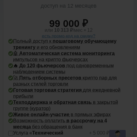
доступ на 12 месяцев
99 000 ₽
или
10 313
₽
/мес × 12
есть промо-код на скидку?
Полный доступ к
пошаговому обучающему
тренингу
и его обновлениям
🤖
Автоматическая система мониторинга
импульсов на крипто фьючерсах
🔥 До
120 фьючерсов
под одновременным
наблюдением системы
🚀
Пять отборных пресетов
крипто пар для
разных стилей торговли
Готовая торговая стратегия
для ежедневной
прибыли
Техподдержка и обратная связь
в закрытой
группе (куратор)
Живое онлайн-участие
в прямых эфирах
Возможность оплатить
в рассрочку на 4
месяца
без обращения в банк
Услуга «
Технический
+ 5 000 ₽