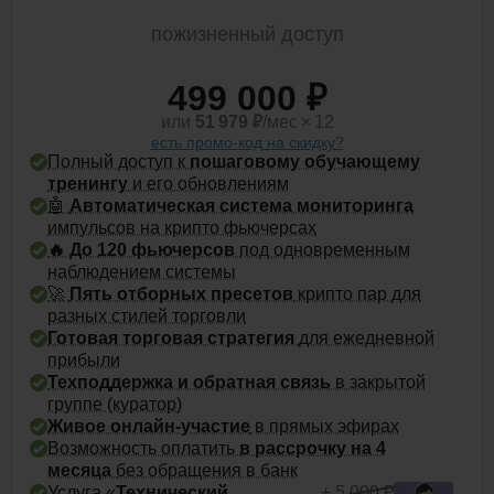
пожизненный доступ
499 000 ₽
или
51 979
₽
/мес × 12
есть промо-код на скидку?
Полный доступ к
пошаговому обучающему
тренингу
и его обновлениям
🤖
Автоматическая система мониторинга
импульсов на крипто фьючерсах
🔥 До
120 фьючерсов
под одновременным
наблюдением системы
🚀
Пять отборных пресетов
крипто пар для
разных стилей торговли
Готовая торговая стратегия
для ежедневной
прибыли
Техподдержка и обратная связь
в закрытой
группе (куратор)
Живое онлайн-участие
в прямых эфирах
Возможность оплатить
в рассрочку на 4
месяца
без обращения в банк
Услуга «
Технический
+ 5 000 ₽