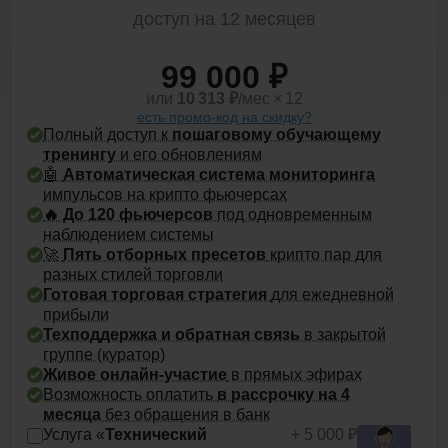
доступ на 12 месяцев
99 000 ₽
или
10 313
₽
/мес × 12
есть промо-код на скидку?
Полный доступ к
пошаговому обучающему
тренингу
и его обновлениям
🤖
Автоматическая система мониторинга
импульсов на крипто фьючерсах
🔥 До
120 фьючерсов
под одновременным
наблюдением системы
🚀
Пять отборных пресетов
крипто пар для
разных стилей торговли
Готовая торговая стратегия
для ежедневной
прибыли
Техподдержка и обратная связь
в закрытой
группе (куратор)
Живое онлайн-участие
в прямых эфирах
Возможность оплатить
в рассрочку на 4
месяца
без обращения в банк
Услуга «
Технический
+ 5 000 ₽