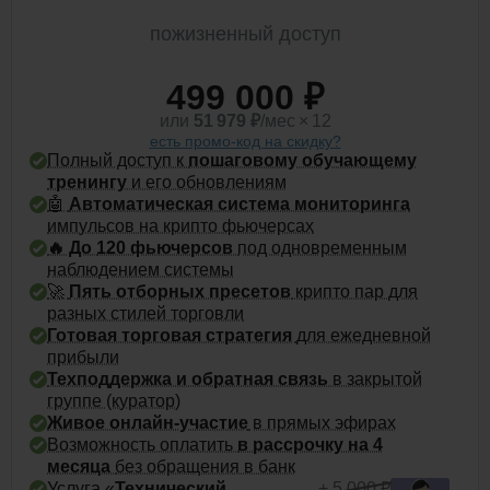
пожизненный доступ
499 000 ₽
или
51 979
₽
/мес × 12
есть промо-код на скидку?
Полный доступ к
пошаговому обучающему
тренингу
и его обновлениям
🤖
Автоматическая система мониторинга
импульсов на крипто фьючерсах
🔥 До
120 фьючерсов
под одновременным
наблюдением системы
🚀
Пять отборных пресетов
крипто пар для
разных стилей торговли
Готовая торговая стратегия
для ежедневной
прибыли
Техподдержка и обратная связь
в закрытой
группе (куратор)
Живое онлайн-участие
в прямых эфирах
Возможность оплатить
в рассрочку на 4
месяца
без обращения в банк
Услуга «
Технический
+ 5 000 ₽