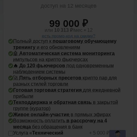
доступ на 12 месяцев
99 000 ₽
или
10 313
₽
/мес × 12
есть промо-код на скидку?
Полный доступ к
пошаговому обучающему
тренингу
и его обновлениям
🤖
Автоматическая система мониторинга
импульсов на крипто фьючерсах
🔥 До
120 фьючерсов
под одновременным
наблюдением системы
🚀
Пять отборных пресетов
крипто пар для
разных стилей торговли
Готовая торговая стратегия
для ежедневной
прибыли
Техподдержка и обратная связь
в закрытой
группе (куратор)
Живое онлайн-участие
в прямых эфирах
Возможность оплатить
в рассрочку на 4
месяца
без обращения в банк
Услуга «
Технический
+ 5 000 ₽