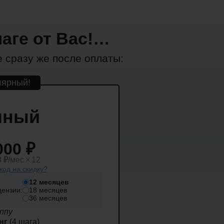
аге от Вас!…
е сразу же после оплаты:
лярный!
лный
000 ₽
3
₽
/мес × 12
код на скидку?
12 месяцев
цензии:
18 месяцев
36 месяцев
ппу
нг
(4 шага)