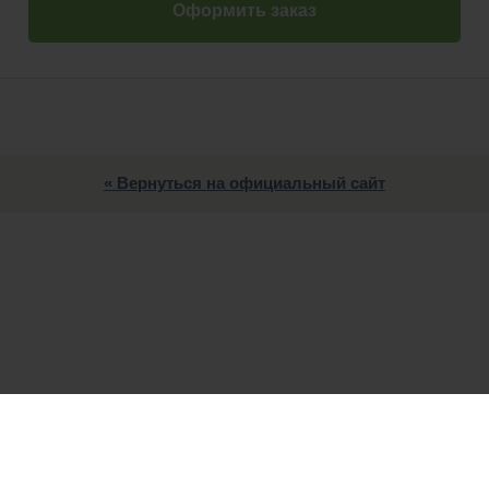
Оформить заказ
« Вернуться на официальный сайт
Служба поддержки:
инструкции по оплате
|
задать вопрос
|
заказать звон
нтакты:
8 (800) 555-07-21
|
+7 (499) 553-09-74
|
support@infoclub.info
|
Teleg
© 2008–2026,
Инфоклуб
. Все права защищены.