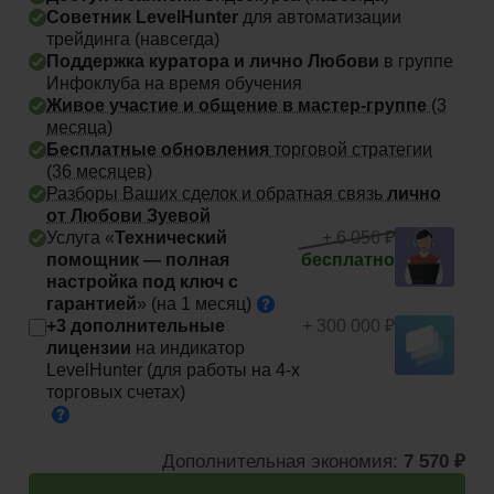
Советник LevelHunter
для автоматизации
трейдинга
(навсегда)
Поддержка куратора и лично Любови
в группе
Инфоклуба на время обучения
Живое участие и общение в мастер-группе
(3
месяца)
Бесплатные обновления
торговой стратегии
(36 месяцев)
Разборы Ваших сделок и обратная связь
лично
от Любови Зуевой
Услуга «
Технический
+ 6 056 ₽
помощник — полная
бесплатно
настройка под ключ с
гарантией
» (на 1
месяц)
+3 дополнительные
+ 300 000 ₽
лицензии
на индикатор
LevelHunter (для работы на 4-х
торговых счетах)
Дополнительная экономия:
7 570 ₽