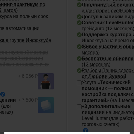
нинг-практикум
по
Продвинутый видеот
5 шагов)
индикатору LevelHunter
курса на полный срок
Доступ к записям
вид
Советник LevelHunter
ля автоматизации
трейдинга
(12 месяцев
Поддержка куратора
ка
в группе Инфоклуба
Инфоклуба на время о
Живое участие и общ
тер-группе (3 месяца)
месяца)
торговой стратегии
Бесплатные обновле
обратная связь лично
(12 месяцев)
Разборы Ваших сделок
+ 6 056 ₽
от Любови Зуевой
Услуга «
Технический
помощник — полная
настройка под ключ с
цензии
+ 7 500 ₽
гарантией
» (на 1
меся
 (для
+3 дополнительные
четах)
лицензии
на индикато
LevelHunter (для работ
торговых счетах)