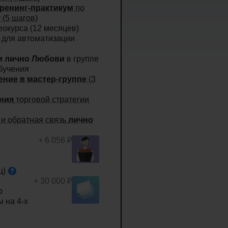
ренинг-практикум
по
 (5 шагов)
еокурса
(12 месяцев)
для автоматизации
)
 и лично Любови
в группе
бучения
ение в мастер-группе
(3
ния
торговой стратегии
 и обратная связь
лично
+ 6 056 ₽
ц)
+ 30 000 ₽
р
ы на 4-х