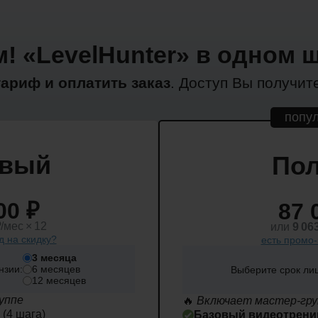
! «LevelHunter» в одном ш
ариф и оплатить заказ
. Доступ Вы получит
попу
овый
По
00 ₽
87 
₽
/мес × 12
или
9 06
д на скидку?
есть промо-
3 месяца
нзии:
6 месяцев
Выберите срок ли
12 месяцев
уппе
🔥
Включает мастер-гру
(4 шага)
Базовый видеотрени