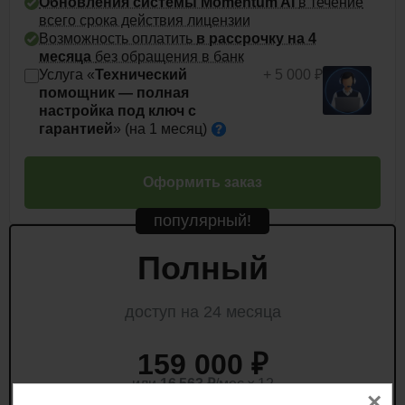
Обновления системы Momentum AI
в течение
всего срока действия лицензии
Возможность оплатить
в рассрочку на 4
месяца
без обращения в банк
Услуга «
Технический
+ 5 000 ₽
помощник — полная
настройка под ключ с
гарантией
» (на 1
месяц)
Оформить заказ
популярный!
Полный
доступ на 24 месяца
159 000 ₽
или
16 563
₽
/мес × 12
×
есть промо-код на скидку?