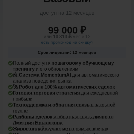
доступ на 12 месяцев
99 000 ₽
или
10 313
₽
/мес × 12
есть промо-код на скидку?
Срок лицензии: 12 месяцев
Полный доступ к
пошаговому обучающему
тренингу
и его обновлениям
🤖
Система MomentumAI
для автоматического
анализа поведения рынка
🚀 Робот для 100% автоматических сделок
Готовая торговая стратегия
для ежедневной
прибыли
Техподдержка и обратная связь
в закрытой
группе
Разборы сделок
и обратная связь
лично от
Дмитрия
Брылякова
Живое онлайн-участие
в прямых эфирах