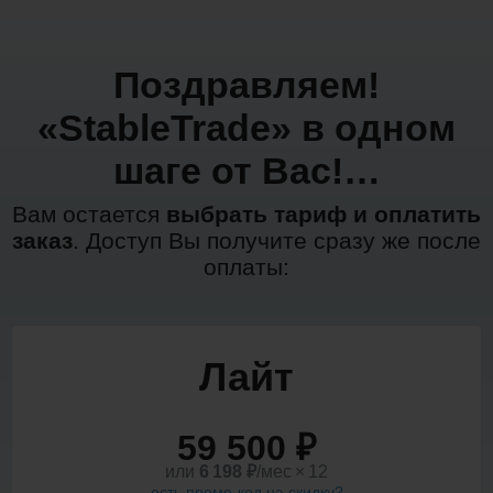
Поздравляем!
«StableTrade» в одном
шаге от Вас!…
Вам остается
выбрать тариф и оплатить
заказ
. Доступ Вы получите сразу же после
оплаты:
Лайт
59 500 ₽
или
6 198
₽
/мес × 12
есть промо-код на скидку?