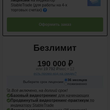
лицензии
на индикатор
StableTrade (для работы на 4-х
торговых
счетах)
Оформить заказ
Безлимит
190 000 ₽
или
19 792
₽
/мес × 12
есть промо-код на скидку?
36 месяцев
Выберите срок лицензии:
пожизненно
🚀
Всё
включено, на долгий срок!
Базовый видеотренинг
для начинающих
Продвинутый видеотренинг-практикум
по
индикатору StableTrade