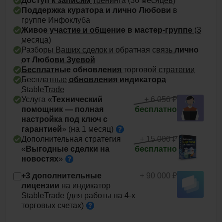
Доступ к записям
тренинга (36 месяцев)
Поддержка куратора и лично Любови
в
группе Инфоклуба
Живое участие и общение в мастер-группе
(3
месяца)
Разборы Ваших сделок и обратная связь
лично
от Любови Зуевой
Бесплатные обновления
торговой стратегии
Бесплатные
обновления индикатора
StableTrade
Услуга «
Технический
+ 6 056 ₽
помощник — полная
бесплатно
настройка под ключ с
гарантией
» (на 1
месяц)
Дополнительная стратегия
+ 15 000 ₽
«
Выгодные сделки на
бесплатно
новостях
»
+3 дополнительные
+ 90 000 ₽
лицензии
на индикатор
StableTrade (для работы на 4-х
торговых
счетах)