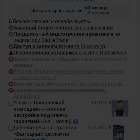
3 месяца
Выберите срок лицензии:
6 месяцев
🔒
Без обновлений и онлайн-группы
Базовый видеотренинг
для начинающих
Продвинутый видеотренинг-практикум
по
индикатору StableTrade
Доступ к записям
тренинга (3 месяца)
Ограниченная
поддержка
в группе Инфоклуба
Живое участие и общение в мастер-группе
(3
месяца)
Разборы Ваших сделок и обратная связь лично
от Любови Зуевой
Бесплатные обновления
торговой стратегии
Бесплатные
обновления индикатора
StableTrade
Услуга «
Технический
+ 6 056 ₽
помощник — полная
настройка под ключ с
гарантией
» (на 1
месяц)
Дополнительная стратегия
+ 15 000 ₽
«
Выгодные сделки на