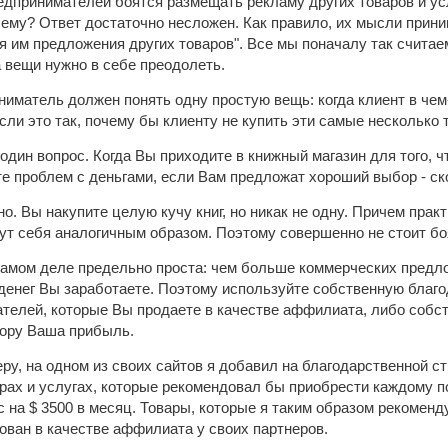
дпринимателей боятся размещать рекламу других товаров и усл
чему? Ответ достаточно несложен. Как правило, их мысли прин
я им предложения других товаров". Все мы поначалу так считаем
 вещи нужно в себе преодолеть.
иматель должен понять одну простую вещь: когда клиент в чем
если это так, почему бы клиенту не купить эти самые несколько 
 один вопрос. Когда Вы приходите в книжный магазин для того,
те проблем с деньгами, если Вам предложат хороший выбор - ск
. Вы накупите целую кучу книг, но никак не одну. Причем практ
ут себя аналогичным образом. Поэтому совершенно не стоит б
амом деле предельно проста: чем больше коммерческих предлож
денег Вы заработаете. Поэтому используйте собственную благо
телей, которые Вы продаете в качестве аффилиата, либо собст
 гору Ваша прибыль.
ру, на одном из своих сайтов я добавил на благодарственной ст
ах и услугах, которые рекомендовал бы приобрести каждому по
 на $ 3500 в месяц. Товары, которые я таким образом рекоменду
ован в качестве аффилиата у своих партнеров.