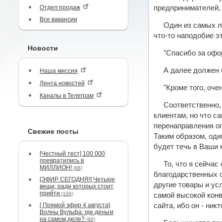
Отдел продаж
предпринимателей,
Все вакансии
Один из самых л
что-то наподобие эт
Новости
"Спасибо за офо
А далее должен 
Наша миссия
Лента новостей
"Кроме того, оч
Каналы в Телеграм
Соответственно,
клиентам, но что с
перенаправления ог
Свежие посты
Таким образом, оди
будет течь в Ваши 
[Честный тест] 100 000
превратились в
То, что я сейчас
МИЛЛИОН!
(88)
благодарственных 
[ЭФИР СЕГОДНЯ!] Четыре
другие товары и усл
вещи, ради которых стоит
прийти
(106)
самой высокой конв
[ Прямой эфир 4 августа]
сайта, ибо он - ник
Волны Вульфа: где деньги
на самом деле?
(88)