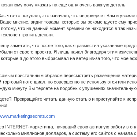
сказанному хочу указать на еще одну очень важную деталь.
ас что-то покупает, это означает, что он доверяет Вам и уважа
Ваше мнение, видит товары, которые вы рекомендуете ему приоб
и потому, что на данный момент времени он находится в так наз
н склонен тратить деньги.
пешу заметить, что после того, как я разместил указанные пред
были от своего проекта. Я лишь начал благодаря этим изменени
, которые я до этого выбрасывал на ветер из-за того, что мое 
 самым пристальным образом пересмотреть размещение материа
торговый потенциал, но совершенно не используются или испо
аждую минуту Вы теряете на подобных упущениях значительную
ждете?! Прекращайте читать данную статью и приступайте к исп
нно!
//www.marketingsecrets.com
ер INTERNET-маркетинга, начавший свою активную работу в онла
есколько миллионов долларов, а систему его сайтов с начала 