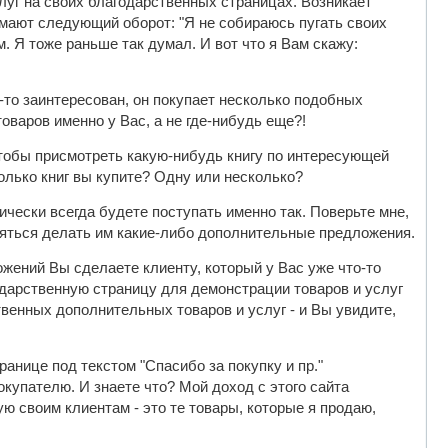
уг на своих благодарственных страницах. Возникает
имают следующий оборот: "Я не собираюсь пугать своих
. Я тоже раньше так думал. И вот что я Вам скажу:
-то заинтересован, он покупает несколько подобных
товаров именно у Вас, а не где-нибудь еще?!
 чтобы присмотреть какую-нибудь книгу по интересующей
олько книг вы купите? Одну или несколько?
ически всегда будете поступать именно так. Поверьте мне,
ояться делать им какие-либо дополнительные предложения.
ений Вы сделаете клиенту, который у Вас уже что-то
дарственную страницу для демонстрации товаров и услуг
венных дополнительных товаров и услуг - и Вы увидите,
ранице под текстом "Спасибо за покупку и пр."
купателю. И знаете что? Мой доход с этого сайта
ю своим клиентам - это те товары, которые я продаю,