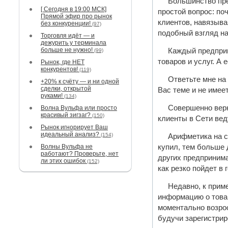
Большинство пре
[ Сегодня в 19:00 МСК]
простой вопрос: по
Прямой эфир про рынок
клиентов, навязыва
без конкуренции!
(97)
подобный взгляд на
Торговля идёт — и
дежурить у терминала
больше не нужно!
Каждый предприн
(99)
товаров и услуг. А 
Рынок, где НЕТ
конкурентов!
(119)
Ответьте мне на
+20% к счёту — и ни одной
сделки, открытой
Вас теме и не имее
руками!
(134)
Совершенно верно
Волна Вульфа или просто
красивый зигзаг?
(150)
клиенты в Сети вед
Рынок игнорирует Ваш
идеальный анализ?
(154)
Арифметика на с
Волны Вульфа не
купил, тем больше 
работают? Проверьте, нет
других предпринима
ли этих ошибок
(152)
как резко пойдет в
Недавно, к приме
информацию о товар
моментально возрос
будучи зарегистрир