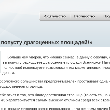
е попусту драгоценных площадей!»
Больше чем уверен, что именно сейчас, в данную секунду, к
вы попусту расходуете драгоценные площади Всемирной Паут
полностью) используете возможности тех маркетинговых пло
деньги.
абсолютного большинства предпринимателей простаивает одна 
годарственная страница.
бе отчет в том, что благодарственная страница (то есть та, н
ки) характеризуется самым высоким откликом среди всех стран
ю страницу жизненно важно использовать для рекламы других Ва