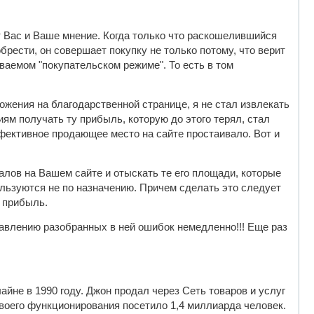
ет Вас и Ваше мнение. Когда только что раскошелившийся
рести, он совершает покупку не только потому, что верит
ываемом "покупательском режиме". То есть в том
ложения на благодарственной странице, я не стал извлекать
ям получать ту прибыль, которую до этого терял, стал
эффективное продающее место на сайте простаивало. Вот и
лов на Вашем сайте и отыскать те его площади, которые
льзуются не по назначению. Причем сделать это следует
 прибыль.
равлению разобранных в ней ошибок немедленно!!! Еще раз
йне в 1990 году. Джон продал через Сеть товаров и услуг
своего функционирования посетило 1,4 миллиарда человек.