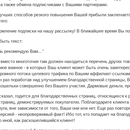
 а также обмена подписчиками с Вашими партнерами.
учших способов резкого повышения Вашей прибыли заключается
ого:
рмление подписки на нашу рассылку! В ближайшее время Вы по
быть текст:
ень рекомендую Вам…"
 вместо многоточия там должен находиться перечень других тов
амое важное - в которых Ваш клиент может быть очень заинтере
ромного потока целевого трафика по Вашим аффилиат-ссылкам, а
н раз поработав над улучшением благодарственной страницы, 
кошельки совершенно без Вашего участия. Дармовые деньги, пр
 сказал, годится для благодарственных страниц, относящихся к
страниц, демонстрируемых покупателю. Поблагодарите клиента 
уги, вне зависимости от того, Ваши они или нет. Еще раз повто
ерсией - неопровержимый факт! Ибо тот, кто попадает на благ
то иной, как раскошелившийся клиент!