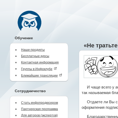
Обучение
«Не тратьт
Наши продукты
Бесплатные курсы
Контактная информация
Группы в Инфоклубе
Ближайшие трансляции
И чаще всего у 
Сотрудничество
так называемая бла
Отдаете ли Вы се
Стать инфопродюсером
оформления подпис
Партнерская программа
Для авторов (экспертов)
Благодарственну