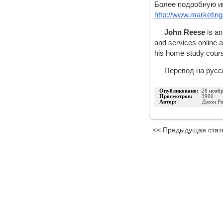
Более подробную и
http://www.marketin
John Reese
is an
and services online 
his home study course
Перевод на русс
Опубликовано:
28 нояб
Просмотров:
3906
Автор:
Джон Ри
<< Предыдущая стат