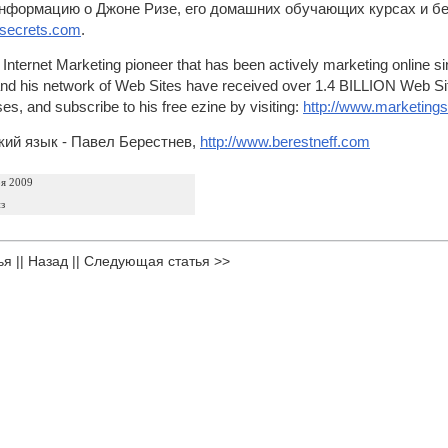
нформацию о Джоне Ризе, его домашних обучающих курсах и бе
gsecrets.com
.
 Internet Marketing pioneer that has been actively marketing online si
and his network of Web Sites have received over 1.4 BILLION Web Site
s, and subscribe to his free ezine by visiting:
http://www.marketing
кий язык
- Павел Берестнев,
http://www.berestneff.com
ря 2009
з
ья
||
Назад
||
Следующая статья >>