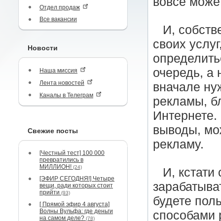
вовсе може
Отдел продаж
Все вакансии
И, собств
своих услуг
Новости
определитьс
очередь, а 
Наша миссия
Лента новостей
вначале ну
Каналы в Телеграм
рекламы, бл
Интернете.
выводы, мо
Свежие посты
рекламу.
[Честный тест] 100 000
превратились в
МИЛЛИОН!
(24)
И, кстати
[ЭФИР СЕГОДНЯ!] Четыре
зарабатыват
вещи, ради которых стоит
прийти
(93)
будете пол
[ Прямой эфир 4 августа]
Волны Вульфа: где деньги
способами 
на самом деле?
(78)