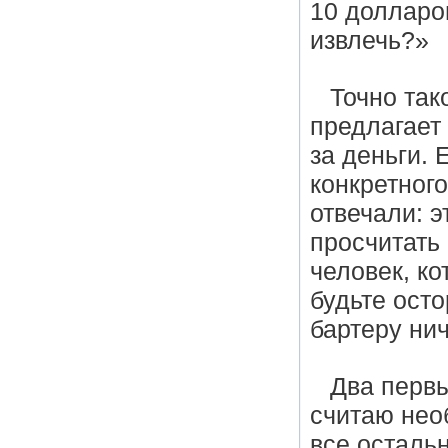
10 долларо
извлечь?»
Точно так
предлагает
за деньги. 
конкретного
отвечали: э
просчитать 
человек, ко
будьте ост
бартеру ни
Два первы
считаю необ
все осталь