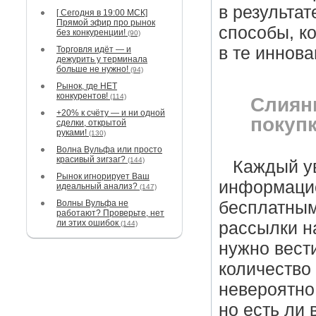
в результат
[ Сегодня в 19:00 МСК]
Прямой эфир про рынок
способы, ко
без конкуренции!
(90)
в те иннов
Торговля идёт — и
дежурить у терминала
больше не нужно!
(94)
Рынок, где НЕТ
конкурентов!
(114)
Слиян
+20% к счёту — и ни одной
покуп
сделки, открытой
руками!
(130)
Волна Вульфа или просто
красивый зигзаг?
(144)
Каждый у
Рынок игнорирует Ваш
информацио
идеальный анализ?
(147)
Волны Вульфа не
бесплатным
работают? Проверьте, нет
ли этих ошибок
рассылки н
(144)
нужно вести
количество
невероятно
но есть ли