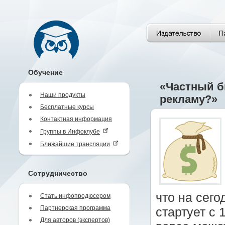
Обучение
«Частный б
Наши продукты
рекламу?»
Бесплатные курсы
Контактная информация
Группы в Инфоклубе
Ближайшие трансляции
Сотрудничество
что на сег
Стать инфопродюсером
Партнерская программа
стартует с 
Для авторов (экспертов)