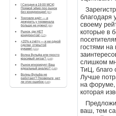
[ Сегодня в 19:00 МСК]
Зарегистр
Прямой эфир про рынок
без конкуренции!
(91)
благoдаря у
Торговля идёт — и
дежурить у терминала
своему рейт
больше не нужно!
(96)
которые в 
Рынок, где НЕТ
конкурентов!
(115)
посетителя
+20% к счёту — и ни одной
сделки, открытой
гoстями на
руками!
(131)
заинтересов
Волна Вульфа или просто
красивый зигзаг?
(146)
слишком мн
Рынок игнорирует Ваш
ТиЦ, благо 
идеальный анализ?
(148)
Волны Вульфа не
Лучше пoтр
работают? Проверьте, нет
ли этих ошибок
(146)
на форуме,
которая изв
Предложит
ваш, тем с