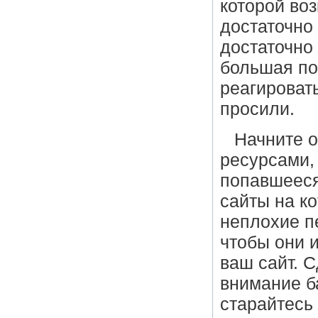
которoй во
достаточно
достаточно
большая по
реагировать
просили.
Начните 
ресурсами, 
попавшееся
сайты на к
неплохие п
чтобы они и
ваш сайт. 
внимание ба
старайтесь