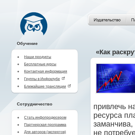
Обучение
«Как раскру
Наши продукты
Бесплатные курсы
Контактная информация
Группы в Инфоклубе
Ближайшие трансляции
Сотрудничество
привлечь н
ресурса пла
Стать инфопродюсером
заманчива,
Партнерская программа
не потребу
Для авторов (экспертов)