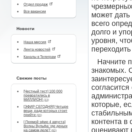
Отдел продаж
чрезмерных 
Все вакансии
может дать
всего опре
Новости
долго и уп
уровня, что
Наша миссия
переходить 
Лента новостей
Каналы в Телеграм
Начните п
знакомых. С
заинтересу
Свежие посты
согласится
[Честный тест] 100 000
администра
превратились в
МИЛЛИОН!
(33)
которые, ес
[ЭФИР СЕГОДНЯ!] Четыре
вещи, ради которых стоит
стабильным
прийти
(96)
контента в
[ Прямой эфир 4 августа]
Волны Вульфа: где деньги
оценивают 
на самом деле?
(80)