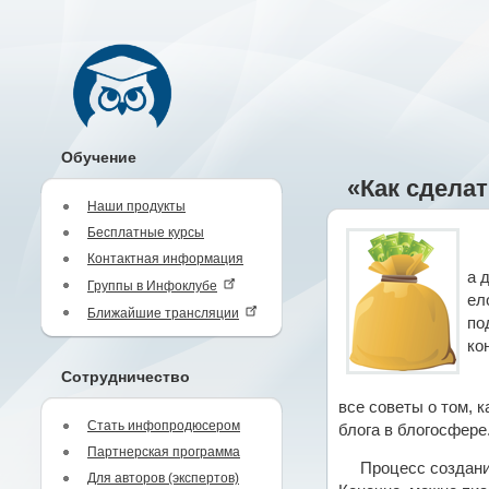
Обучение
«Как сделат
Наши продукты
Бесплатные курсы
Контактная информация
а 
Группы в Инфоклубе
ел
Ближайшие трансляции
по
ко
Сотрудничество
все советы о том, 
Стать инфопродюсером
блога в блогосфере
Партнерская программа
Процесс создани
Для авторов (экспертов)