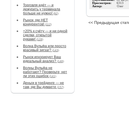
Просмотров:
6313
Торговля идёт — и
Автор:
Олег
дежурить у терминала
больше не нужно!
(92)
Рынок, где НЕТ
<< Предыдущая стат
конкурентов!
(112)
+20% к счёту — и ни одной
сделки, открытой
руками!
(128)
Волна Вульфа или просто
красивый зигзаг?
(143)
Рынок игнорирует Ваш
идеальный анализ?
(146)
Волны Вульфа не
работают? Проверьте, нет
ли этих ошибок
(141)
Деньги в трейдинге — не
там, где Вы думаете
(157)