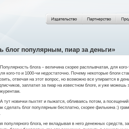
ь блог популярным, пиар за деньги»
Популярность блога – величина скорее расплывчатая, для кого-
для кого-то и 1000-чи недостаточно. Почему некоторые блоги ст
озить, отвечая на этот вопрос, но возможно все упирается в ден
дписчиков, заплатил за пиар на известном блоге, и уже можешь 
нкурентам.
А тут новички пыхтят и пыжатся, обливаясь потом, а посещений 
как сделать блог популярным бесплатно, скорее филькина :) гра
.
я популярного блога, не вкладывая в него денежных средств, з