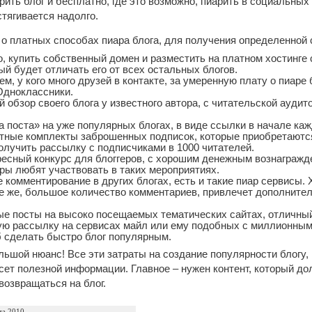
рить блог и бесплатно, где это возможно, пиарить в социальных
стягивается надолго.
о платных способах пиара блога, для получения определенной 
о, купить собственный домен и разместить на платном хостинге 
ый будет отличать его от всех остальных блогов.
ем, у кого много друзей в контакте, за умеренную плату о пиаре
Одноклассники.
 обзор своего блога у известного автора, с читательской аудит
а поста» на уже популярных блогах, в виде ссылки в начале каж
ные комплекты заброшенных подписок, которые приобретаются 
получить рассылку с подписчиками в 1000 читателей.
есный конкурс для блоггеров, с хорошим денежным вознагражде
ры любят участвовать в таких мероприятиях.
 комментирование в других блогах, есть и такие пиар сервисы. 
се же, большое количество комментариев, привлечет дополнител
ые посты на высоко посещаемых тематических сайтах, отличный
ую рассылку на сервисах майл или ему подобных с миллионными
 сделать быстро блог популярным.
ьшой нюанс! Все эти затраты на создание популярности блогу, 
несет полезной информации. Главное – нужен контент, который д
возвращаться на блог.
та 2010