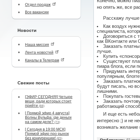
Конечно, можно пиа
Отдел продаж
но опять же, все ра
Все вакансии
Расскажу лучше 
Как воздух нужн
Новости
специалиста, котор
Договориться с т
как ВКонтакте или 
Наша миссия
Заказать платный
лучше.
Лента новостей
Купить «спонсор
Каналы в Телеграм
Существуют плат
пиара блога, если 
Придумать интер
популярным, блогге
Заказать платное
Свежие посты
будут писать, но в
лишними.
Покупать гостев
[ЭФИР СЕГОДНЯ!] Четыре
Заказать почтов
вещи, ради которых стоит
прийти
работающий способ
(88)
[ Прямой эфир 4 августа]
И еще есть небол
Волны Вульфа: где деньги
интересно ;) и не 
на самом деле?
(73)
возникать желание 
[ Сегодня в 19:00 МСК]
Прямой эфир про рынок
без конкуренции!
(85)
Опубликовано:
02 авгус