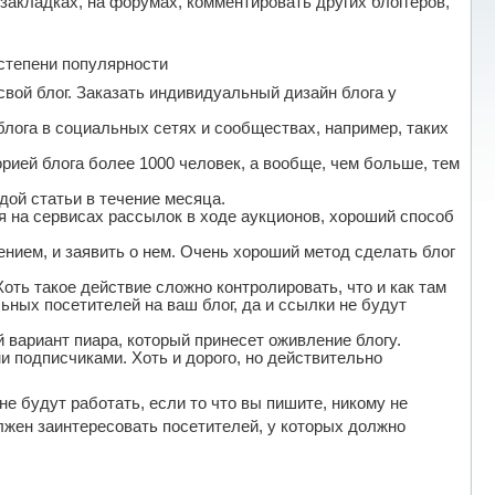
 закладках, на форумах, комментировать других блоггеров,
степени популярности
свой блог. Заказать индивидуальный дизайн блога у
 блога в социальных сетях и сообществах, например, таких
орией блога более 1000 человек, а вообще, чем больше, тем
дой статьи в течение месяца.
на сервисах рассылок в ходе аукционов, хороший способ
нием, и заявить о нем. Очень хороший метод сделать блог
Хоть такое действие сложно контролировать, что и как там
ьных посетителей на ваш блог, да и ссылки не будут
 вариант пиара, который принесет оживление блогу.
 подписчиками. Хоть и дорого, но действительно
не будут работать, если то что вы пишите, никому не
олжен заинтересовать посетителей, у которых должно