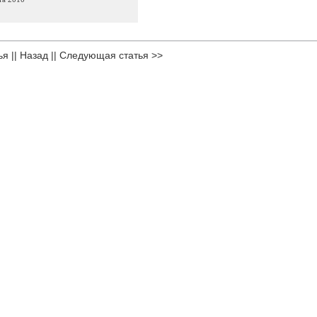
ья
||
Назад
||
Следующая статья >>