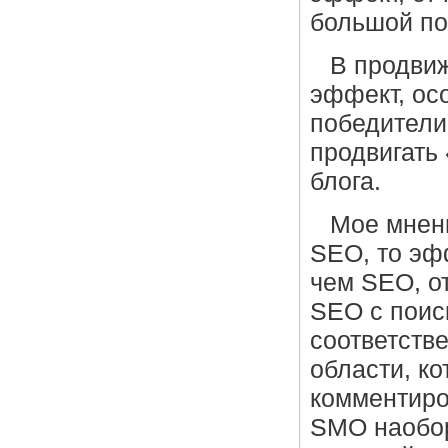
большой по
В продви
эффект, ос
победители
продвигать
блога.
Мое мнен
SEO, то эф
чем SEO, о
SEO с поис
соответств
области, ко
комментиро
SMO наобор