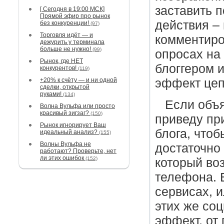
заставить 
[ Сегодня в 19:00 МСК]
Прямой эфир про рынок
действия – 
без конкуренции!
(97)
Торговля идёт — и
комментиров
дежурить у терминала
больше не нужно!
(99)
опросах на
Рынок, где НЕТ
блоггером 
конкурентов!
(119)
+20% к счёту — и ни одной
эффект цеп
сделки, открытой
руками!
(134)
Если объ
Волна Вульфа или просто
красивый зигзаг?
(150)
приведу пр
Рынок игнорирует Ваш
блога, что
идеальный анализ?
(155)
Волны Вульфа не
достаточно
работают? Проверьте, нет
ли этих ошибок
(152)
который во
телефона. 
сервисах, и
этих же со
эффект, от 