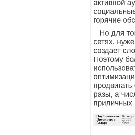
активной ау
социальные
горячие об
Но для то
сетях, нуж
создает сл
Поэтому бо
использоват
оптимизаци
продвигать
разы, а чи
приличных 
Опубликовано:
02 авгус
Просмотров:
23651
Автор:
Олег