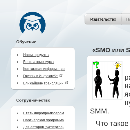
Обучение
«SMO или S
Наши продукты
Бесплатные курсы
Контактная информация
р
Группы в Инфоклубе
Ближайшие трансляции
н
я
Сотрудничество
н
SMM.
Стать инфопродюсером
Партнерская программа
Что тако
Для авторов (экспертов)