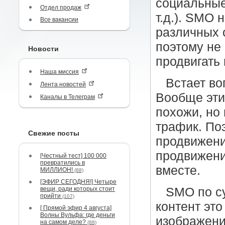
социальные
Отдел продаж
т.д.). SMO
Все вакансии
различных 
поэтому не 
Новости
продвигать
Наша миссия
Встает во
Лента новостей
Вообще эти
Каналы в Телеграм
похожи, но 
трафик. По
Свежие посты
продвижени
продвижени
[Честный тест] 100 000
превратились в
вместе.
МИЛЛИОН!
(88)
[ЭФИР СЕГОДНЯ!] Четыре
вещи, ради которых стоит
SMO по су
прийти
(107)
контент это
[ Прямой эфир 4 августа]
Волны Вульфа: где деньги
изображени
на самом деле?
(88)