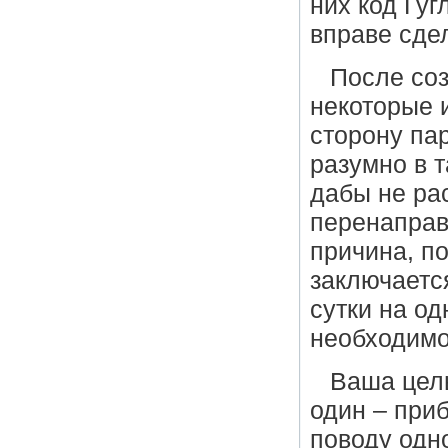
них код Гуг
вправе сдел
После соз
некоторые и
сторону па
разумно в т
дабы не ра
перенаправ
причина, по
заключается
сутки на о
необходимо
Ваша цель
один – приб
поводу одно