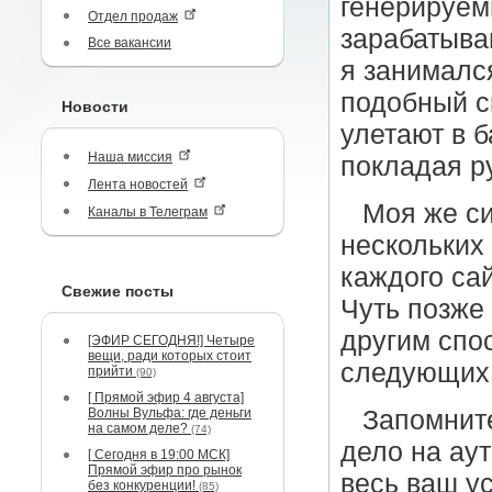
генерируем
Отдел продаж
зарабатыва
Все вакансии
я занималс
подобный с
Новости
улетают в б
Наша миссия
покладая ру
Лента новостей
Моя же с
Каналы в Телеграм
нескольких
каждого сай
Свежие посты
Чуть позже 
другим спос
[ЭФИР СЕГОДНЯ!] Четыре
вещи, ради которых стоит
следующих 
прийти
(90)
[ Прямой эфир 4 августа]
Волны Вульфа: где деньги
Запомните
на самом деле?
(74)
дело на аут
[ Сегодня в 19:00 МСК]
Прямой эфир про рынок
весь ваш ус
без конкуренции!
(85)