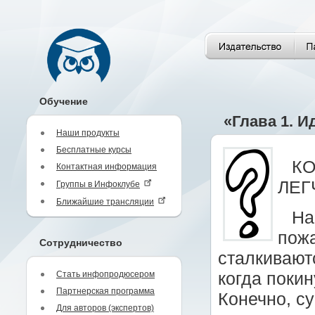
Обучение
«Глава 1. И
Наши продукты
Бесплатные курсы
КО
Контактная информация
ЛЕГ
Группы в Инфоклубе
Ближайшие трансляции
На
пожа
Сотрудничество
сталкиваютс
Стать инфопродюсером
когда поки
Партнерская программа
Конечно, с
Для авторов (экспертов)