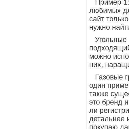
Пример 1:
любимых дл
сайт только
нужно найт
Угольные г
подходящий
можно испо
них, наращ
Газовые г
один приме
также сущес
это бренд и
ли регистр
детальнее и
покупаю да