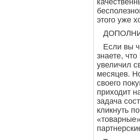
качественн
бесполезно
этого уже х
ДОПОЛНИ
Если вы ч
знаете, чт
увеличил св
месяцев. Н
своего поку
приходит н
задача сост
кликнуть по
«товарные»
партнерски