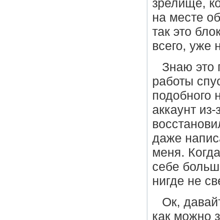
зрелище, к
на месте о
так это бло
всего, уже 
Знаю это 
работы спус
подобного н
аккаунт из-
восстанови
даже напис
меня. Когд
себе больш
нигде не св
Ок, давай
как можно 