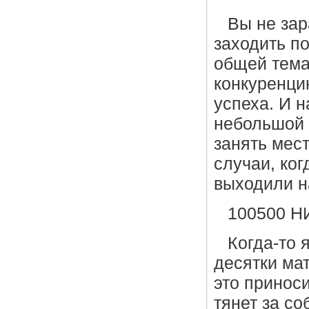
Вы не зар
заходить п
общей тема
конкуренцию
успеха. И 
небольшой 
занять мес
случаи, ког
выходили н
100500 
Когда-то 
десятки ма
это принос
тянет за со