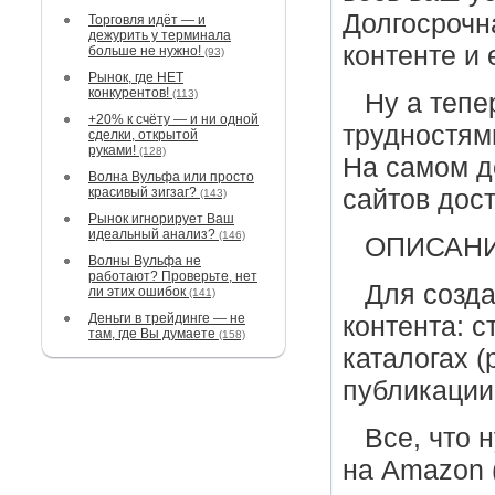
Долгосрочн
Торговля идёт — и
дежурить у терминала
контенте и 
больше не нужно!
(93)
Рынок, где НЕТ
конкурентов!
(113)
Ну а тепе
+20% к счёту — и ни одной
трудностям
сделки, открытой
руками!
(128)
На самом д
Волна Вульфа или просто
красивый зигзаг?
сайтов дост
(143)
Рынок игнорирует Ваш
идеальный анализ?
(146)
ОПИСАНИ
Волны Вульфа не
работают? Проверьте, нет
Для созд
ли этих ошибок
(141)
Деньги в трейдинге — не
контента: с
там, где Вы думаете
(158)
каталогах (
публикации
Все, что 
на Amazon 