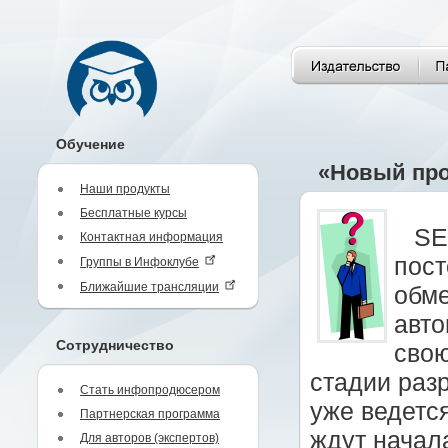
Обучение
«Новый про
Наши продукты
Бесплатные курсы
SE
Контактная информация
пост
Группы в Инфоклубе
Ближайшие трансляции
обме
авто
Сотрудничество
свою
стадии раз
Стать инфопродюсером
уже ведется
Партнерская программа
ждут начал
Для авторов (экспертов)