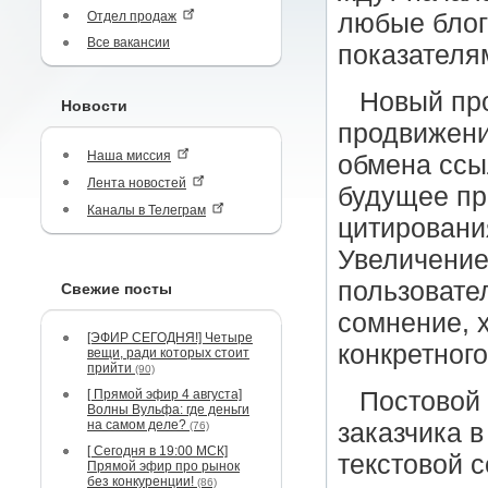
Отдел продаж
любые блог
Все вакансии
показателя
Новый пр
Новости
продвижени
Наша миссия
обмена ссы
Лента новостей
будущее пр
Каналы в Телеграм
цитировани
Увеличение
пользовате
Свежие посты
сомнение, 
[ЭФИР СЕГОДНЯ!] Четыре
конкретного
вещи, ради которых стоит
прийти
(90)
[ Прямой эфир 4 августа]
Постовой 
Волны Вульфа: где деньги
на самом деле?
заказчика 
(76)
[ Сегодня в 19:00 МСК]
текстовой 
Прямой эфир про рынок
без конкуренции!
(86)