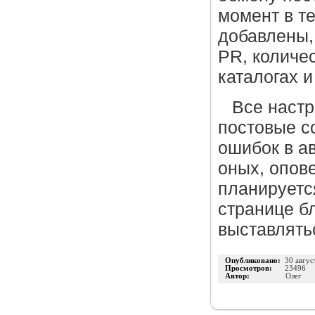
момент в т
добавлены,
PR, количе
каталогах и
Все настр
постовые с
ошибок в а
оных, опов
планируетс
странице бл
выставлять
Опубликовано:
30 авгус
Просмотров:
23496
Автор:
Олег