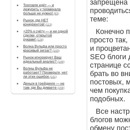
запрещена 
Торговля идёт — и
проводиться
дежурить у терминала
больше не нужно!
(93)
теме:
Рынок, где НЕТ
конкурентов!
(113)
Конечно п
+20% к счёту — и ни одной
сделки, открытой
просто так,
руками!
(128)
Волна Вульфа или просто
и процвета
красивый зигзаг?
(143)
SEO блоги 
Рынок игнорирует Ваш
идеальный анализ?
(146)
странице с
Волны Вульфа не
брать во в
работают? Проверьте, нет
ли этих ошибок
(141)
постовых, 
Деньги в трейдинге — не
там, где Вы думаете
(158)
чем покупк
подобных.
Все настр
блогов мож
обмену пос