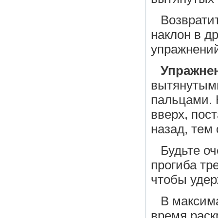
Возврати
наклон в д
упражнений
Упражнен
вытянутыми
пальцами. 
вверх, пос
назад, тем
Будьте оч
прогиба тр
чтобы удер
В максим
время раск