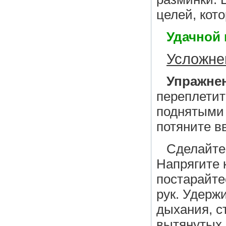
целей, кот
Удачной 
Усложне
Упражнен
переплетит
поднятыми 
потяните в
Сделайте 
Напрягите 
постарайте
рук. Удерж
дыхания, с
вытянутых 