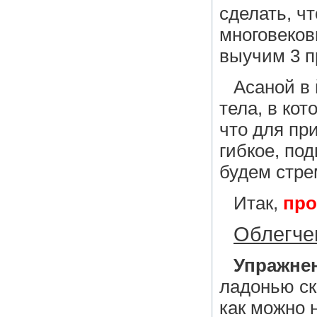
сделать, ч
многовеков
выучим 3 п
Асаной в 
тела, в кот
что для пр
гибкое, по
будем стре
Итак,
про
Облегче
Упражнен
ладонью ск
как можно 