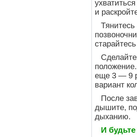
ухватиться
и раскройт
Тянитесь
позвоночни
старайтесь
Сделайте 
положение.
еще 3 — 9 
вариант ко
После за
дышите, по
дыханию.
И будьте