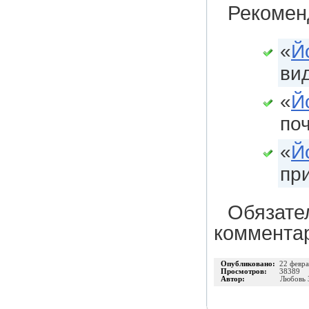
Рекомен
«
Й
ви
«
Й
по
«
Й
пр
Обязате
коммента
Опубликовано:
22 февра
Просмотров:
38389
Автор:
Любовь 