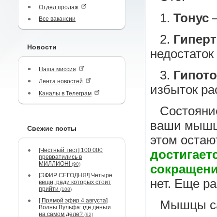
Отдел продаж
1.
Тонус
—
Все вакансии
2.
Гиперт
Новости
недостаток
Наша миссия
3.
Гипото
Лента новостей
избыток ра
Каналы в Телеграм
Состояние
ваши мышц
Свежие посты
этом оста
[Честный тест] 100 000
достигает
превратились в
МИЛЛИОН!
(90)
сокращени
[ЭФИР СЕГОДНЯ!] Четыре
нет. Еще ра
вещи, ради которых стоит
прийти
(108)
[ Прямой эфир 4 августа]
Мышцы са
Волны Вульфа: где деньги
на самом деле?
(92)