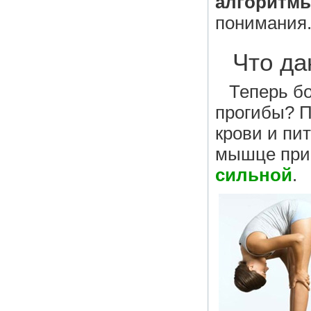
алгоритмы
понимания
Что д
Теперь б
прогибы? П
крови и пи
мышце при
сильной
.