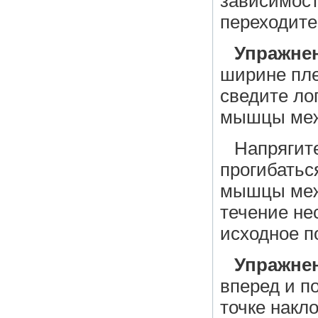
зависимост
переходите
Упражнен
ширине пле
сведите ло
мышцы меж
Напрягите
прогибаться
мышцы меж
течение не
исходное п
Упражнен
вперед и п
точке накл