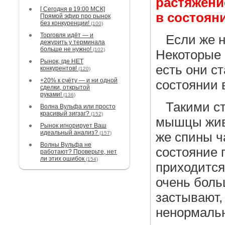
растяжени
[ Сегодня в 19:00 МСК]
в состояни
Прямой эфир про рынок
без конкуренции!
(100)
Торговля идёт — и
Если же н
дежурить у терминала
больше не нужно!
(102)
Некоторые 
Рынок, где НЕТ
есть они с
конкурентов!
(120)
+20% к счёту — и ни одной
состоянии 
сделки, открытой
руками!
(136)
Такими с
Волна Вульфа или просто
красивый зигзаг?
(152)
мышцы жив
Рынок игнорирует Ваш
идеальный анализ?
(157)
же спины ч
Волны Вульфа не
состояние г
работают? Проверьте, нет
ли этих ошибок
(154)
приходится
очень боль
застывают,
ненормаль