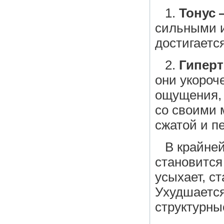
1.
Тонус 
сильными и
достигаетс
2.
Гипер
они укороч
ощущения, 
со своими 
сжатой и п
В крайне
становится
усыхает, с
Ухудшается
структурны