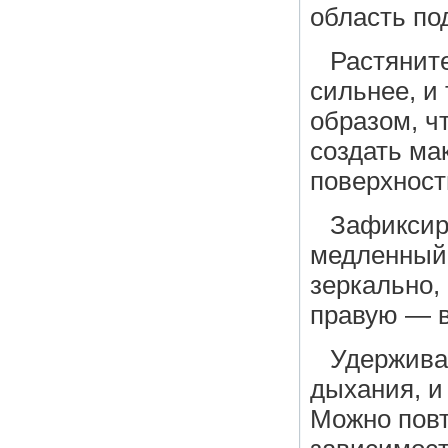
область по
Растянит
сильнее, и
образом, ч
создать ма
поверхност
Зафиксир
медленный 
зеркально, 
правую — в
Удерживай
дыхания, и
Можно повт