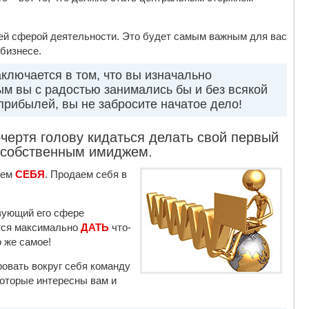
воей сферой деятельности. Это будет самым важным для вас
бизнесе.
ключается в том, что вы изначально
рым вы с радостью занимались бы и без всякой
прибылей, вы не забросите начатое дело!
очертя голову кидаться делать свой первый
м собственным имиджем.
аем
СЕБЯ
. Продаем себя в
твующий его сфере
ется максимально
ДАТЬ
что-
о же самое!
ровать вокруг себя команду
которые интересны вам и