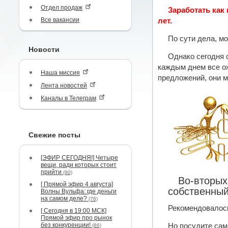
Отдел продаж
Заработать как
Все вакансии
лет.
По сути дела, мо
Новости
Однако сегодня 
каждым днем все ож
Наша миссия
предложений, они м
Лента новостей
Каналы в Телеграм
Свежие посты
[ЭФИР СЕГОДНЯ!] Четыре
вещи, ради которых стоит
прийти
(90)
Во-вторых
[ Прямой эфир 4 августа]
собственный
Волны Вульфа: где деньги
на самом деле?
(76)
Рекомендовалось
[ Сегодня в 19:00 МСК]
Прямой эфир про рынок
без конкуренции!
Но посудите сам
(86)