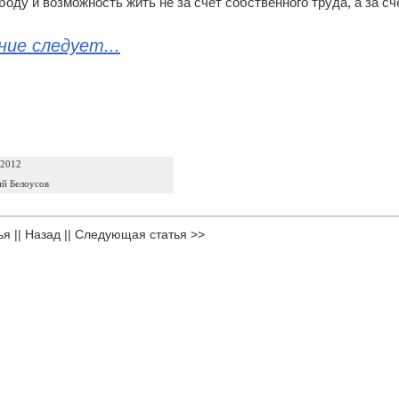
боду и возможность жить не за счет собственного труда, а за с
ие следует...
 2012
й Белоусов
ья
||
Назад
||
Следующая статья >>