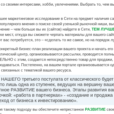
со своими интересами, хобби, увлечениями. Выбрать то, чем в
шее маркетинговое исследование в Сети на предмет наличия са
 популярного мнения о поиске своей узенькой рыночной ниши, 
ение – чем больше вы их (сайтов) найдете в Сети,
ТЕМ ЛУЧШ
тке мест, откуда вы сможете черпать материалы для вашего сай
от вас потребуется, это – «сделать то же самое, но на порядок л
онкретный бизнес-план реализации вашего проекта и начать ег
тический центр, организовываются рассылки, проводится полны
ЕЛЬНО с этим, создается непосредственно товар для продажи, 
родаваться. Постепенно, на вашем портале организовывается од
 связанных с тематикой вашего ресурса.
 НАШЕГО третьего постулата от классического будет
то лишь одна из ступенек, ведущих на вершину ваше
апное РАЗВИТИЕ вашего бизнеса. Этапы развития ва
кой: «работа в партнерках» - «создание и продажа 
еход от бизнеса к инвестированию».
я такому подходу вы обеспечите непрестанное
РАЗВИТИЕ
свое