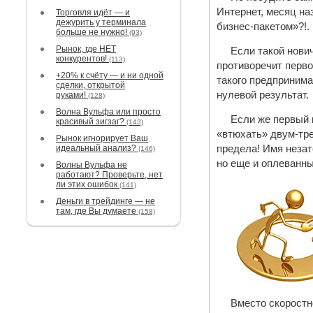
Интернет, месяц на
Торговля идёт — и
дежурить у терминала
бизнес-пакетом»?!.
больше не нужно!
(93)
Рынок, где НЕТ
Если такой нови
конкурентов!
(113)
противоречит перво
+20% к счёту — и ни одной
такого предпринима
сделки, открытой
нулевой результат.
руками!
(128)
Волна Вульфа или просто
Если же первый 
красивый зигзаг?
(143)
«втюхать» двум-тре
Рынок игнорирует Ваш
идеальный анализ?
предела! Имя незат
(146)
но еще и оплеванны
Волны Вульфа не
работают? Проверьте, нет
ли этих ошибок
(141)
Деньги в трейдинге — не
там, где Вы думаете
(158)
Вместо скоростн