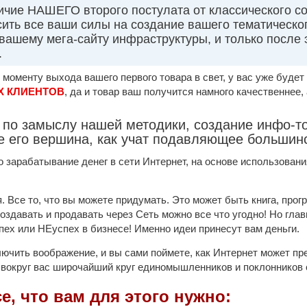
ичие НАШЕГО второго постулата от классического со
ить все ваши силы на создание вашего тематическог
ашему мега-сайту инфраструктуры, и только после э
.
 моменту выхода вашего первого товара в свет, у вас уже будет
 КЛИЕНТОВ
, да и товар ваш получится намного качественнее,
, по замыслу нашей методики, создание инфо-то
не его вершина, как учат подавляющее большинс
о зарабатывание денег в сети Интернет, на основе использовани
 Все то, что вы можете придумать. Это может быть книга, прогр
Создавать и продавать через Сеть можно все что угодно! Но гла
ех или НЕуспех в бизнесе! Именно идеи принесут вам деньги.
лючить воображение, и вы сами поймете, как Интернет может п
 вокруг вас широчайший круг единомышленников и поклонников с
е, что вам для этого нужно: