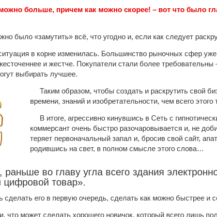
 можно больше, причем как можно скорее! – вот что было
жно было «замутить» всё, что угодно и, если как следует раскр
ситуация в корне изменилась. Большинство рыночных сфер уже 
есточеннее и жестче. Покупатели стали более требовательны –
огут выбирать лучшее.
Таким образом, чтобы создать и раскрутить свой би
времени, знаний и изобретательности, чем всего этого
В итоге, агрессивно кинувшись в Сеть с гипнотичес
коммерсант очень быстро разочаровывается и, не доб
теряет первоначальный запал и, бросив свой сайт, апат
родившись на свет, в полном смысле этого слова…
, раньше во главу угла всего здания электронн
 цифровой товар».
 сделать его в первую очередь, сделать как можно быстрее и со
и, что может сделать хорошего новичок, который всего лишь по