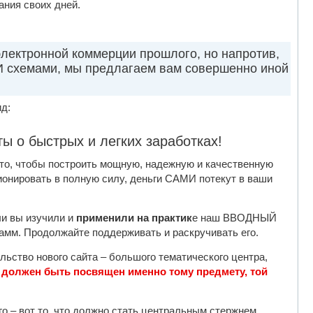
ания своих дней.
электронной коммерции прошлого, но напротив,
И схемами, мы предлагаем вам совершенно иной
д:
ты о быстрых и легких заработках!
 то, чтобы построить мощную, надежную и качественную
ионировать в полную силу, деньги САМИ потекут в ваши
ли вы изучили и
применили на практик
е наш ВВОДНЫЙ
рамм. Продолжайте поддерживать и раскручивать его.
льство нового сайта – большого тематического центра,
р должен быть посвящен именно тому предмету, той
го – вот то, что должно стать центральным стержнем