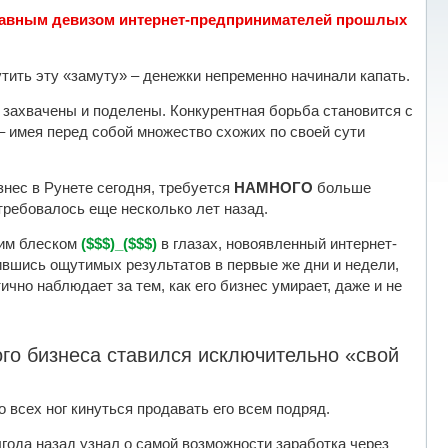
 главным девизом интернет-предпринимателей прошлых
утить эту «замуту» – денежки непременно начинали капать.
захвачены и поделены. Конкурентная борьба становится с
 имея перед собой множество схожих по своей сути
знес в Рунете сегодня, требуется
НАМНОГО
больше
 требовалось еще несколько лет назад.
ким блеском
($$$)_($$$)
в глазах, новоявленный интернет-
ившись ощутимых результатов в первые же дни и недели,
ично наблюдает за тем, как его бизнес умирает, даже и не
ого бизнеса ставился исключительно «свой
 всех ног кинуться продавать его всем подряд.
лгода назад узнал о самой возможности заработка через