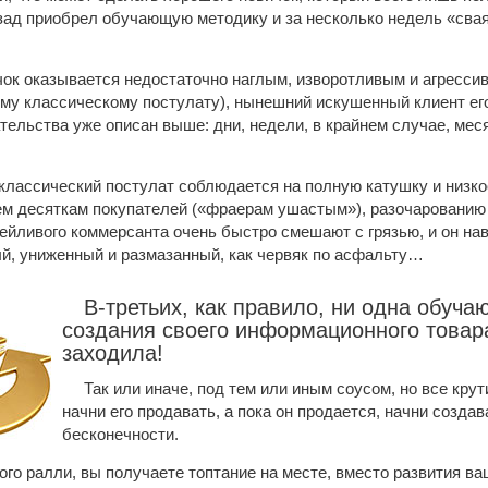
зад приобрел обучающую методику и за несколько недель «сваяв
чок оказывается недостаточно наглым, изворотливым и агрессивн
му классическому постулату), нынешний искушенный клиент его 
тельства уже описан выше: дни, недели, в крайнем случае, ме
классический постулат соблюдается на полную катушку и низк
м десяткам покупателей («фраерам ушастым»), разочарованию 
ейливого коммерсанта очень быстро смешают с грязью, и он нав
й, униженный и размазанный, как червяк по асфальту…
В-третьих, как правило, ни одна обу
создания своего информационного товара
заходила!
Так или иначе, под тем или иным соусом, но все крут
начни его продавать, а пока он продается, начни созда
бесконечности.
ого ралли, вы получаете топтание на месте, вместо развития в