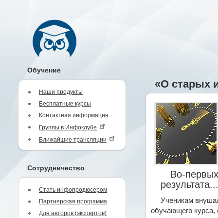
Обучение
«О старых 
Наши продукты
Бесплатные курсы
Контактная информация
Группы в Инфоклубе
Ближайшие трансляции
Сотрудничество
Во-первых
результата..
Стать инфопродюсером
Ученикам внушал
Партнерская программа
обучающего курса, 
Для авторов (экспертов)