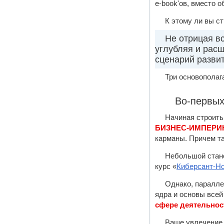
e-book'ов, вместо 
К этому ли вы ст
Не отрицая в
углубляя и рас
сценарий развит
Три основополаг
Во-первых
Начиная строить
БИЗНЕС-ИМПЕР
карманы. Причем та
Небольшой стан
курс «
Киберсант-Н
Однако, паралле
ядра и основы всей
сфере деятельнос
Ваше увлечение,