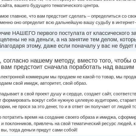
-сайта, вашего будущего тематического центра.
самое главное, что вам предстоит сделать – определиться со с
именно оно определит всю дальнейшую вашу судьбу в интернет-
ичие НАШЕГО первого постулата от классического за
целены не на деньги, а на занятие тем делом, кото
лагодаря этому, даже если поначалу у вас не будет 
, согласно нашему методу, вместо того, чтобы 
 вам предстоит сначала поработать над ваши
 электронной коммерции мы продаем не какой-то товар, мы прод
одаем свой имидж, авторитет, свой образ.
ладывает в свой проект душу и сердце, создает сайт, соответс
ет формировать вокруг себя нужную целевую аудиторию, стара
ории, не прося за это денег, то и в ответ он получает от людей т
 потратить время на создание своего образа и имиджа, сформи
 поклонников, привлечь на свой тематический ресурс людей, 
вы, тогда деньги придут сами собой!