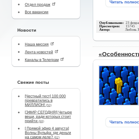
Читать полно
Отдел продаж
Все вакансии
Опубликовано:
23 февра
Просмотров:
15745
Новости
Автор:
Любовь З
Наша миссия
Лента новостей
«Особенност
Каналы в Телеграм
Свежие посты
[Честный тест] 100 000
превратились в
МИЛЛИОН!
(50)
[ЭФИР СЕГОДНЯ!] Четыре
вещи, ради которых стоит
прийти
(98)
Читать полно
[ Прямой эфир 4 августа]
Волны Вульфа: где деньги
на самом деле?
(82)