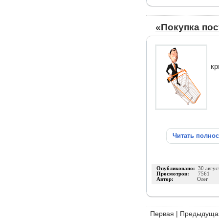
«Покупка пос
кр
Читать полно
Опубликовано:
30 авгус
Просмотров:
7561
Автор:
Олег
Первая
|
Предыдуща