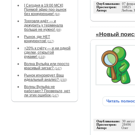
Опубликовано:
07 февра
[ Сегодня в 19:00 МСК]
Просмотров:
10825
Прямой эфир про рынок
Автор:
Любовь З
без конкуренции!
(94)
Торговля идёт — и
дежурить у терминала
больше не нужно!
(98)
«Новый поиск
Рынок, где НЕТ
конкурентов!
(117)
+20% к счёту — и ни одной
сделки, открытой
руками!
(133)
Волна Вульфа или просто
красивый зигзаг?
(147)
Рынок игнорирует Ваш
идеальный анализ?
(150)
Волны Вульфа не
работают? Проверьте, нет
ли этих ошибок
(147)
Читать полно
Опубликовано:
30 авгус
Просмотров:
28496
Автор:
Олег