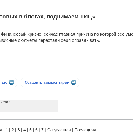
товых в блогах, поднимаем ТИЦ»
Финансовый кризис, сейчас главная причина по которой все ум
изисные бюджеты перестали себя оправдывать.
стью
Оставить комментарий
та 2010
я
|
1
|
2
|
3
|
4
|
5
|
6
|
7
|
Следующая
|
Последняя