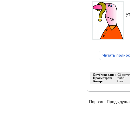
у
Читать полно
Опубликовано:
02 авгус
Просмотров:
6883
Автор:
Олег
Первая
|
Предыдуща