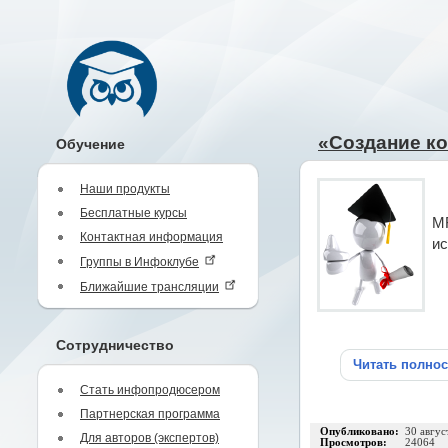
«Создание ко
Обучение
Наши продукты
Бесплатные курсы
MF
Контактная информация
ис
Группы в Инфоклубе
Ближайшие трансляции
Сотрудничество
Читать полно
Стать инфопродюсером
Партнерская программа
Опубликовано:
30 авгус
Для авторов (экспертов)
Просмотров:
24064