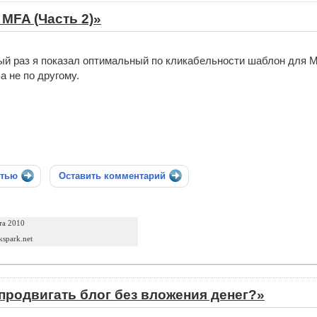
MFA (Часть 2)»
й раз я показал оптимальный по кликабельности шаблон для M
 а не по другому.
стью
Оставить комментарий
та 2010
ckspark.net
продвигать блог без вложения денег?»