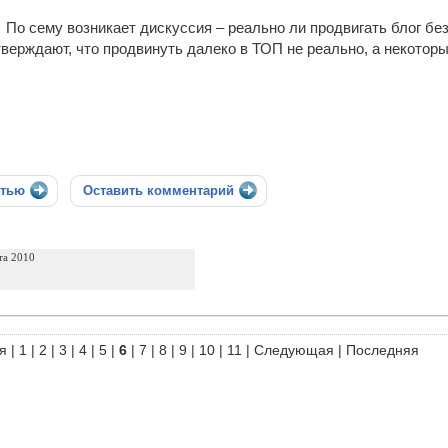
По сему возникает дискуссия – реально ли продвигать блог б
тверждают, что продвинуть далеко в ТОП не реально, а некоторы
стью
Оставить комментарий
та 2010
я
|
1
|
2
|
3
|
4
|
5
|
6
|
7
|
8
|
9
|
10
|
11
|
Следующая
|
Последняя