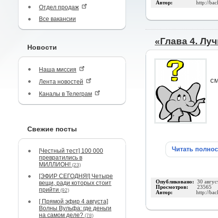
Автор:
http://ba
Отдел продаж
Все вакансии
«Глава 4. Лу
Новости
Наша миссия
см
Лента новостей
Каналы в Телеграм
Свежие посты
Читать полно
[Честный тест] 100 000
превратились в
МИЛЛИОН!
(23)
[ЭФИР СЕГОДНЯ!] Четыре
Опубликовано:
30 авгус
вещи, ради которых стоит
Просмотров:
23565
прийти
(92)
Автор:
http://ba
[ Прямой эфир 4 августа]
Волны Вульфа: где деньги
на самом деле?
(78)