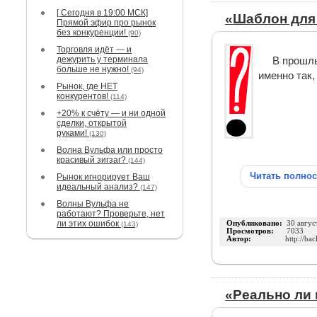
[ Сегодня в 19:00 МСК]
«Шаблон для 
Прямой эфир про рынок
без конкуренции!
(90)
Торговля идёт — и
дежурить у терминала
В прошлы
больше не нужно!
(94)
именно так,
Рынок, где НЕТ
конкурентов!
(114)
+20% к счёту — и ни одной
сделки, открытой
руками!
(130)
Волна Вульфа или просто
красивый зигзаг?
(144)
Читать полно
Рынок игнорирует Ваш
идеальный анализ?
(147)
Волны Вульфа не
работают? Проверьте, нет
ли этих ошибок
Опубликовано:
30 авгус
(143)
Просмотров:
7033
Автор:
http://ba
«Реально ли 