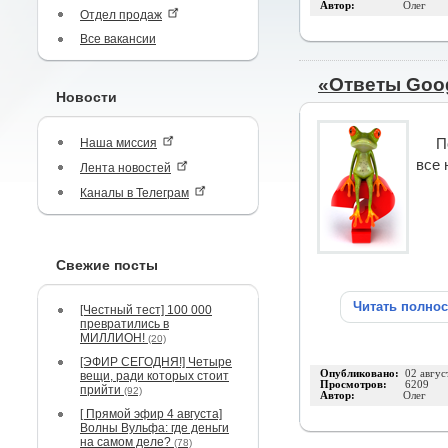
Автор:
Олег
Отдел продаж
Все вакансии
«Ответы Goog
Новости
Наша миссия
П
все 
Лента новостей
Каналы в Телеграм
Свежие посты
Читать полно
[Честный тест] 100 000
превратились в
МИЛЛИОН!
(20)
[ЭФИР СЕГОДНЯ!] Четыре
Опубликовано:
02 авгус
вещи, ради которых стоит
Просмотров:
6209
прийти
(92)
Автор:
Олег
[ Прямой эфир 4 августа]
Волны Вульфа: где деньги
на самом деле?
(78)