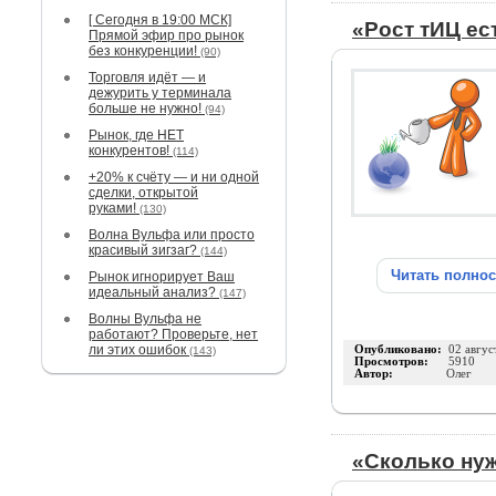
[ Сегодня в 19:00 МСК]
«Рост тИЦ ес
Прямой эфир про рынок
без конкуренции!
(90)
Торговля идёт — и
дежурить у терминала
больше не нужно!
(94)
Рынок, где НЕТ
конкурентов!
(114)
+20% к счёту — и ни одной
сделки, открытой
руками!
(130)
Волна Вульфа или просто
красивый зигзаг?
(144)
Читать полно
Рынок игнорирует Ваш
идеальный анализ?
(147)
Волны Вульфа не
работают? Проверьте, нет
ли этих ошибок
Опубликовано:
02 авгус
(143)
Просмотров:
5910
Автор:
Олег
«Сколько нуж