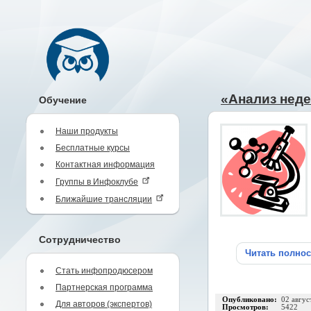
«Анализ неде
Обучение
Наши продукты
Бесплатные курсы
Контактная информация
Группы в Инфоклубе
Ближайшие трансляции
Сотрудничество
Читать полно
Стать инфопродюсером
Партнерская программа
Опубликовано:
02 авгус
Для авторов (экспертов)
Просмотров:
5422