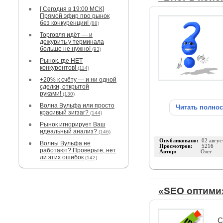
[ Сегодня в 19:00 МСК]
Прямой эфир про рынок
без конкуренции!
(88)
Торговля идёт — и
дежурить у терминала
больше не нужно!
(93)
Рынок, где НЕТ
конкурентов!
(114)
+20% к счёту — и ни одной
сделки, открытой
руками!
(130)
Волна Вульфа или просто
Читать полно
красивый зигзаг?
(144)
Рынок игнорирует Ваш
идеальный анализ?
(146)
Опубликовано:
02 авгус
Волны Вульфа не
Просмотров:
5216
работают? Проверьте, нет
Автор:
Олег
ли этих ошибок
(142)
«SEO оптимиз
С