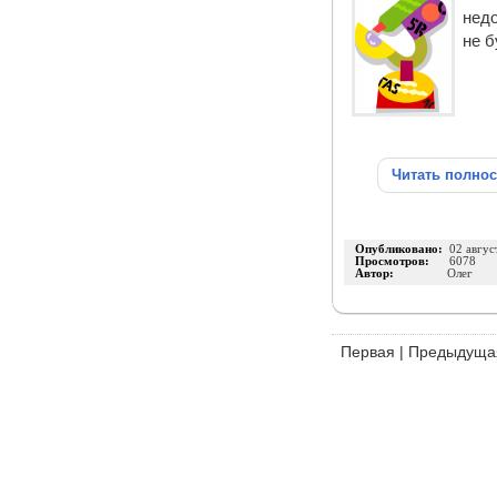
недо
не б
Читать полно
Опубликовано:
02 авгус
Просмотров:
6078
Автор:
Олег
Первая
|
Предыдуща