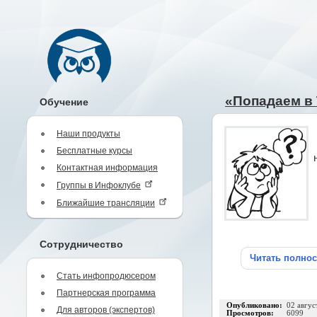
«Попадаем в
Обучение
Наши продукты
Бесплатные курсы
Контактная информация
Группы в Инфоклубе
Ближайшие трансляции
Сотрудничество
Читать полно
Стать инфопродюсером
Партнерская программа
Опубликовано:
02 авгус
Для авторов (экспертов)
Просмотров:
6099