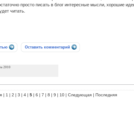
статочно просто писать в блог интересные мысли, хорошие идеи
удет читать.
стью
Оставить комментарий
та 2010
я
|
1
|
2
|
3
|
4
|
5
|
6
|
7
|
8
|
9
|
10
|
Следующая
|
Последняя