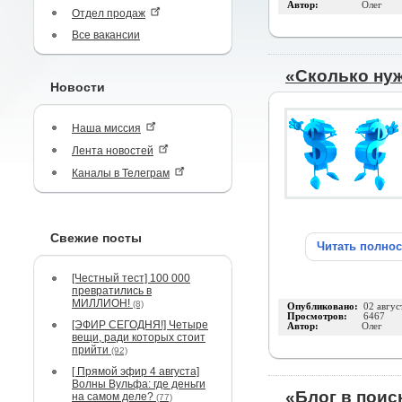
Автор:
Олег
Отдел продаж
Все вакансии
«Сколько нуж
Новости
Наша миссия
Лента новостей
Каналы в Телеграм
Свежие посты
Читать полно
[Честный тест] 100 000
превратились в
МИЛЛИОН!
(8)
Опубликовано:
02 авгус
Просмотров:
6467
[ЭФИР СЕГОДНЯ!] Четыре
Автор:
Олег
вещи, ради которых стоит
прийти
(92)
[ Прямой эфир 4 августа]
Волны Вульфа: где деньги
«Блог в поис
на самом деле?
(77)