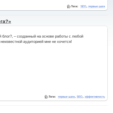
,
Теги:
SEO
первые шаги
ога?»
й блог?, – созданный на основе работы с любой
неизвестной аудиторией мне не хочется!
,
,
Теги:
первые шаги
SEO
эффективность