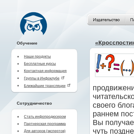
«Кросспостин
Обучение
Наши продукты
Бесплатные курсы
Контактная информация
Группы в Инфоклубе
Ближайшие трансляции
продвижени
читательско
Сотрудничество
своего блог
раннем пост
Стать инфопродюсером
Вы получае
Партнерская программа
чуть поздне
Для авторов (экспертов)