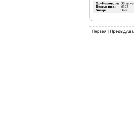
Опубликовано:
30 авгус
Просмотров:
6323
Автор:
Олег
Первая
|
Предыдуща