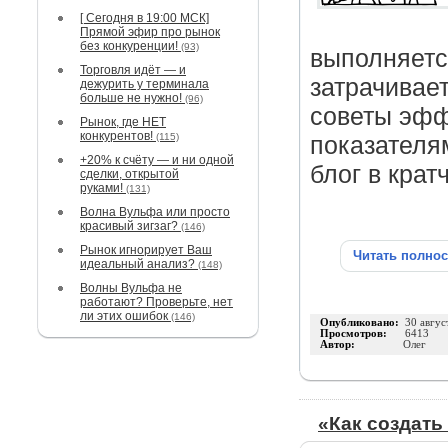
[ Сегодня в 19:00 МСК]
Прямой эфир про рынок
без конкуренции!
(93)
выполняется
Торговля идёт — и
затрачивает
дежурить у терминала
больше не нужно!
(96)
советы эфф
Рынок, где НЕТ
конкурентов!
(115)
показателя
+20% к счёту — и ни одной
блог в крат
сделки, открытой
руками!
(131)
Волна Вульфа или просто
красивый зигзаг?
(146)
Рынок игнорирует Ваш
Читать полно
идеальный анализ?
(148)
Волны Вульфа не
работают? Проверьте, нет
ли этих ошибок
(146)
Опубликовано:
30 авгус
Просмотров:
6413
Автор:
Олег
«Как создат