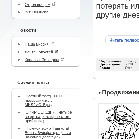
потерять и
Отдел продаж
Все вакансии
другие дне
Новости
Читать полно
Наша миссия
Лента новостей
Каналы в Телеграм
Опубликовано:
30 авгус
Просмотров:
9838
Автор:
Олег
Свежие посты
«Продвижение
[Честный тест] 100 000
превратились в
МИЛЛИОН!
(44)
[ЭФИР СЕГОДНЯ!] Четыре
вещи, ради которых стоит
прийти
(96)
[ Прямой эфир 4 августа]
Волны Вульфа: где деньги
на самом деле?
(80)