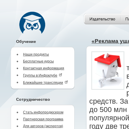
«Реклама ушл
Обучение
Наши продукты
Бесплатные курсы
Контактная информация
Группы в Инфоклубе
Ближайшие трансляции
Сотрудничество
средств. За
до 500 млн
Стать инфопродюсером
популярной
Партнерская программа
году две тр
Для авторов (экспертов)