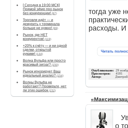
[ Сегодня в 19:00 МСК]
Прямой эфир про рынок
тогда уже н
без конкуренции!
(97)
практическ
Торговля идёт — и
дежурить у терминала
расходы. И
больше не нужно!
(99)
Рынок, где НЕТ
конкурентов!
(119)
+20% к счёту — и ни одной
сделки, открытой
Читать полно
руками!
(134)
Волна Вульфа или просто
красивый зигзаг?
(150)
Опубликовано:
29 нояб
Рынок игнорирует Ваш
Просмотров:
4181
идеальный анализ?
(154)
Автор:
Дмитрий
Волны Вульфа не
работают? Проверьте, нет
ли этих ошибок
(152)
«Максимизац
У
о т