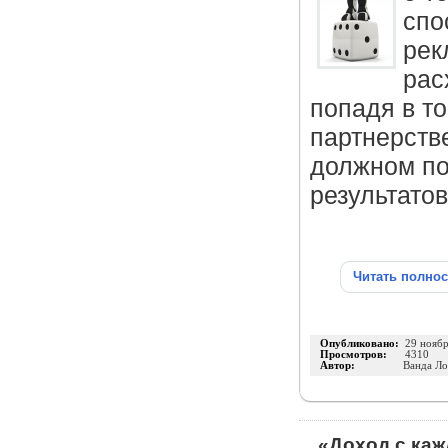
спо
рек
рас
попадя в то
партнерств
должном по
результатов
Читать полно
Опубликовано:
29 нояб
Просмотров:
4310
Автор:
Ванда Ло
«Доход с ка