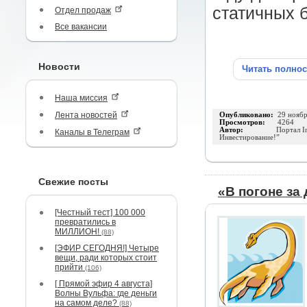
статичных 
Отдел продаж
Все вакансии
Новости
Читать полно
Наша миссия
Лента новостей
Опубликовано:
29 нояб
Просмотров:
4264
Автор:
Портал I
Каналы в Телеграм
Инвестирование!”
Свежие посты
«В погоне за
[Честный тест] 100 000
превратились в
МИЛЛИОН!
(88)
[ЭФИР СЕГОДНЯ!] Четыре
вещи, ради которых стоит
прийти
(106)
[ Прямой эфир 4 августа]
Волны Вульфа: где деньги
на самом деле?
(88)