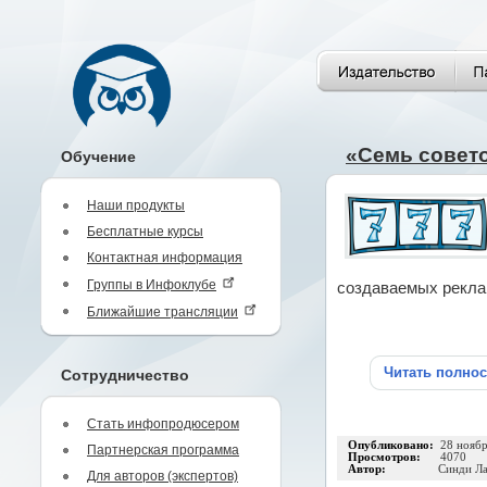
«Семь совет
Обучение
Наши продукты
Бесплатные курсы
Контактная информация
Группы в Инфоклубе
создаваемых рекла
Ближайшие трансляции
Читать полно
Сотрудничество
Стать инфопродюсером
Опубликовано:
28 нояб
Партнерская программа
Просмотров:
4070
Автор:
Синди Л
Для авторов (экспертов)