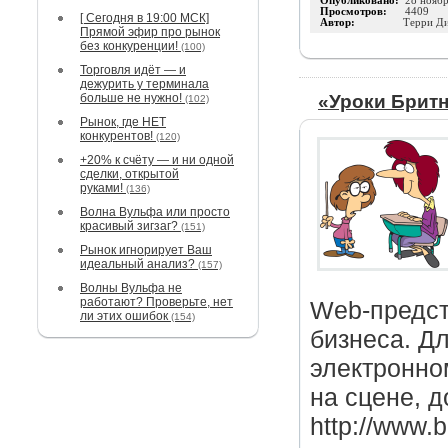
Опубликовано:
28 нояб
Просмотров:
4409
[ Сегодня в 19:00 МСК]
Автор:
Терри Д
Прямой эфир про рынок
без конкуренции!
(100)
Торговля идёт — и
дежурить у терминала
больше не нужно!
«Уроки Брит
(102)
Рынок, где НЕТ
конкурентов!
(120)
+20% к счёту — и ни одной
сделки, открытой
руками!
(136)
Волна Вульфа или просто
красивый зигзаг?
(151)
Рынок игнорирует Ваш
идеальный анализ?
(157)
Волны Вульфа не
работают? Проверьте, нет
Web-предст
ли этих ошибок
(154)
бизнеса. Дл
электронно
на сцене, 
http://www.