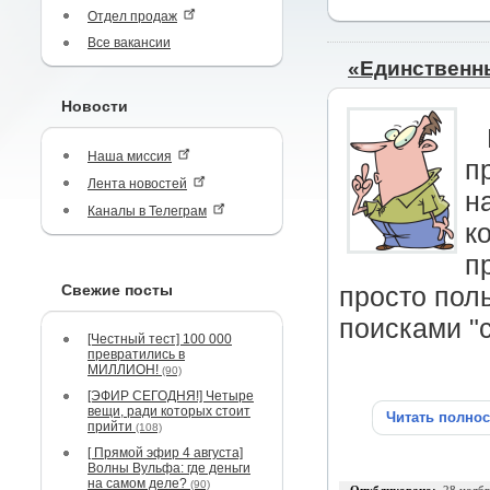
Отдел продаж
Все вакансии
«Единственн
Новости
Наша миссия
п
Лента новостей
н
Каналы в Телеграм
к
п
Свежие посты
просто пол
поисками "
[Честный тест] 100 000
превратились в
МИЛЛИОН!
(90)
[ЭФИР СЕГОДНЯ!] Четыре
вещи, ради которых стоит
Читать полно
прийти
(108)
[ Прямой эфир 4 августа]
Волны Вульфа: где деньги
на самом деле?
(90)