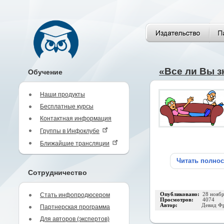
«Все ли Вы з
Обучение
Наши продукты
Бесплатные курсы
Контактная информация
Группы в Инфоклубе
Ближайшие трансляции
Читать полно
Сотрудничество
Стать инфопродюсером
Опубликовано:
28 нояб
Просмотров:
4074
Автор:
Девид Ф
Партнерская программа
Для авторов (экспертов)