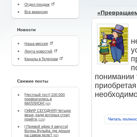
Отдел продаж
«Превращаем
Все вакансии
Новости
н
Наша миссия
у
Лента новостей
п
Каналы в Телеграм
п
понимании т
Свежие посты
приобретая
необходимо
[Честный тест] 100 000
превратились в
МИЛЛИОН!
(88)
[ЭФИР СЕГОДНЯ!] Четыре
вещи, ради которых стоит
Читать полно
прийти
(108)
[ Прямой эфир 4 августа]
Волны Вульфа: где деньги
на самом деле?
(88)