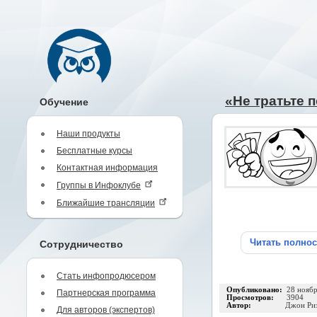
«Не тратьте 
Обучение
Наши продукты
Бесплатные курсы
Контактная информация
Группы в Инфоклубе
Ближайшие трансляции
Читать полно
Сотрудничество
Стать инфопродюсером
Опубликовано:
28 нояб
Партнерская программа
Просмотров:
3904
Автор:
Джон Ри
Для авторов (экспертов)