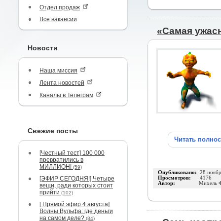
Отдел продаж
Все вакансии
«Самая ужас
Новости
Наша миссия
Лента новостей
Каналы в Телеграм
Свежие посты
Читать полно
[Честный тест] 100 000
превратились в
МИЛЛИОН!
(59)
Опубликовано:
28 нояб
[ЭФИР СЕГОДНЯ!] Четыре
Просмотров:
4176
Автор:
Михель 
вещи, ради которых стоит
прийти
(102)
[ Прямой эфир 4 августа]
Волны Вульфа: где деньги
на самом деле?
(84)