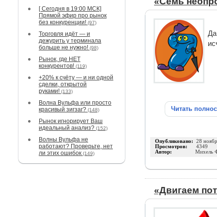
«Семь неопр
[ Сегодня в 19:00 МСК]
Прямой эфир про рынок
без конкуренции!
(97)
Да
Торговля идёт — и
дежурить у терминала
ис
больше не нужно!
(98)
Рынок, где НЕТ
конкурентов!
(119)
+20% к счёту — и ни одной
сделки, открытой
руками!
(133)
Волна Вульфа или просто
Читать полно
красивый зигзаг?
(148)
Рынок игнорирует Ваш
идеальный анализ?
(152)
Волны Вульфа не
Опубликовано:
28 нояб
работают? Проверьте, нет
Просмотров:
4349
Автор:
Михель 
ли этих ошибок
(149)
«Двигаем пот