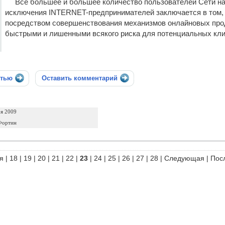
Все большее и большее количество пользователей Сети нач
исключения INTERNET-предпринимателей заключается в том, 
посредством совершенствования механизмов онлайновых прод
быстрыми и лишенными всякого риска для потенциальных кли
стью
Оставить комментарий
ря 2009
Фортин
я
|
18
|
19
|
20
|
21
|
22
|
23
|
24
|
25
|
26
|
27
|
28
|
Следующая
|
Пос