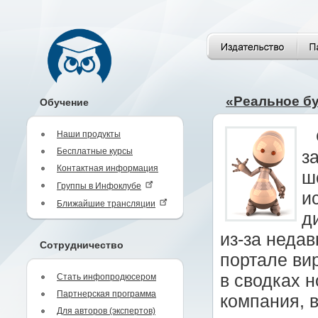
«Реальное б
Обучение
Наши продукты
Бесплатные курсы
з
Контактная информация
ш
Группы в Инфоклубе
и
Ближайшие трансляции
д
из-за недав
Сотрудничество
портале ви
в сводках н
Стать инфопродюсером
Партнерская программа
компания, 
Для авторов (экспертов)