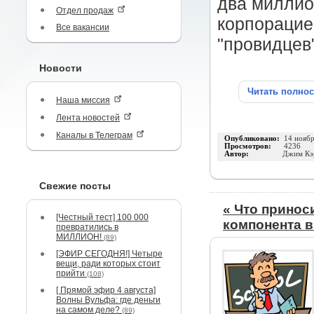
два миллио
Отдел продаж
корпорацие
Все вакансии
"провидцев
Новости
Читать полно
Наша миссия
Лента новостей
Каналы в Телеграм
Опубликовано:
14 нояб
Просмотров:
4236
Автор:
Джим Кэ
Свежие посты
« Что принос
[Честный тест] 100 000
компонента в
превратились в
МИЛЛИОН!
(89)
[ЭФИР СЕГОДНЯ!] Четыре
вещи, ради которых стоит
прийти
(108)
[ Прямой эфир 4 августа]
Волны Вульфа: где деньги
на самом деле?
(89)