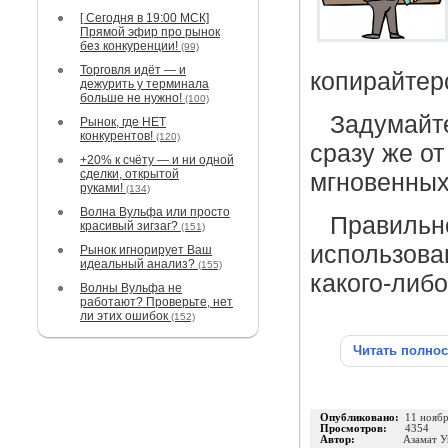
[ Сегодня в 19:00 МСК]
Прямой эфир про рынок
без конкуренции!
(99)
Торговля идёт — и
копирайтер
дежурить у терминала
больше не нужно!
(100)
Задумайте
Рынок, где НЕТ
конкурентов!
(120)
сразу же от
+20% к счёту — и ни одной
сделки, открытой
мгновенных
руками!
(134)
Волна Вульфа или просто
Правильн
красивый зигзаг?
(151)
использова
Рынок игнорирует Ваш
идеальный анализ?
(155)
какого-либ
Волны Вульфа не
работают? Проверьте, нет
ли этих ошибок
(152)
Читать полно
Опубликовано:
11 нояб
Просмотров:
4354
Автор:
Азамат 