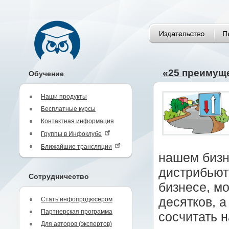
«25 преимуще
Обучение
Наши продукты
Бесплатные курсы
Контактная информация
Группы в Инфоклубе
Ближайшие трансляции
нашем бизн
дистрибьют
Сотрудничество
бизнесе, м
десятков, а
Стать инфопродюсером
Партнерская программа
сосчитать н
Для авторов (экспертов)