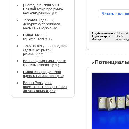
[ Сегодня в 19:00 МСК]
Прямой эфир про рынок
без конкуренции!
Читать полно
(97)
Торговля идёт — и
дежурить у терминала
больше не нужно!
(99)
Опубликовано:
24 октяб
Рынок, где НЕТ
Просмотров:
4577
конкурентов!
(119)
Автор:
Александ
+20% к счёту — и ни одной
сделки, открытой
руками!
(133)
Волна Вульфа или просто
«Потенциаль
красивый зигзаг?
(148)
Рынок игнорирует Ваш
идеальный анализ?
(154)
Волны Вульфа не
работают? Проверьте, нет
ли этих ошибок
(149)