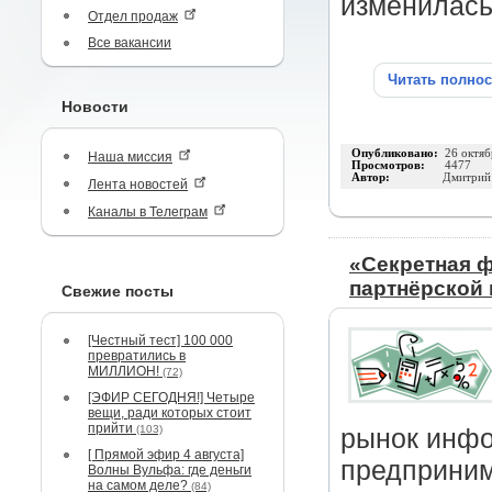
изменилась
Отдел продаж
Все вакансии
Читать полно
Новости
Опубликовано:
26 октяб
Наша миссия
Просмотров:
4477
Автор:
Дмитрий
Лента новостей
Каналы в Телеграм
«Секретная 
партнёрской 
Свежие посты
[Честный тест] 100 000
превратились в
МИЛЛИОН!
(72)
[ЭФИР СЕГОДНЯ!] Четыре
вещи, ради которых стоит
прийти
(103)
рынок инфо
[ Прямой эфир 4 августа]
предприним
Волны Вульфа: где деньги
на самом деле?
(84)