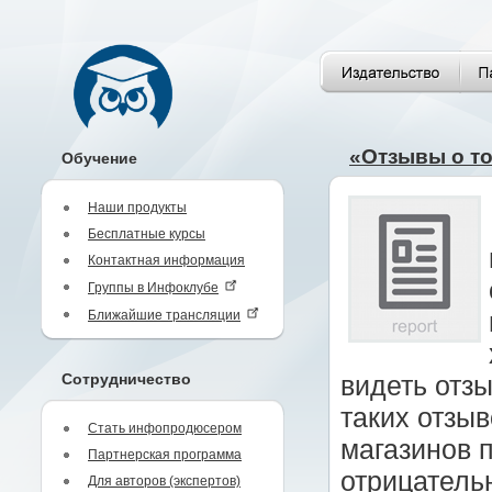
«Отзывы о то
Обучение
Наши продукты
Бесплатные курсы
Контактная информация
Группы в Инфоклубе
Ближайшие трансляции
Сотрудничество
видеть отз
таких отзыв
Стать инфопродюсером
магазинов п
Партнерская программа
отрицатель
Для авторов (экспертов)