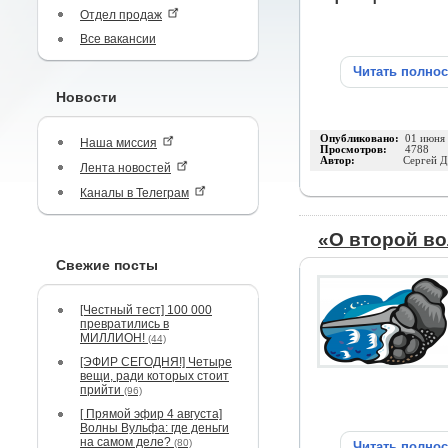
Отдел продаж
Все вакансии
Читать полно
Новости
Опубликовано:
01 июня
Наша миссия
Просмотров:
4788
Автор:
Сергей Д
Лента новостей
Каналы в Телеграм
«О второй во
Свежие посты
[Честный тест] 100 000
превратились в
МИЛЛИОН!
(44)
[ЭФИР СЕГОДНЯ!] Четыре
вещи, ради которых стоит
прийти
(96)
[ Прямой эфир 4 августа]
Волны Вульфа: где деньги
на самом деле?
(80)
Читать полно