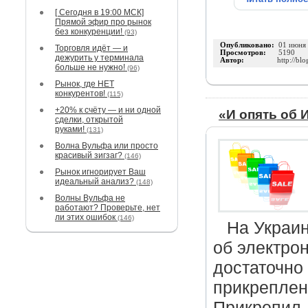
[ Сегодня в 19:00 МСК]
Прямой эфир про рынок
без конкуренции!
(93)
Опубликовано:
01 июня
Торговля идёт — и
Просмотров:
5190
дежурить у терминала
Автор:
http://bl
больше не нужно!
(96)
Рынок, где НЕТ
конкурентов!
(115)
+20% к счёту — и ни одной
«И опять об 
сделки, открытой
руками!
(131)
Волна Вульфа или просто
красивый зигзаг?
(146)
Рынок игнорирует Ваш
идеальный анализ?
(148)
Волны Вульфа не
работают? Проверьте, нет
ли этих ошибок
(146)
На Украин
об электро
достаточно 
прикреплен
Прикрепил,