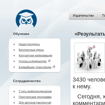
«Результат
Обучение
Наши продукты
Бесплатные курсы
Контактная информация
Группы в Инфоклубе
Ближайшие трансляции
3430 челов
Сотрудничество
к нему.
Стать инфопродюсером
Сегодня, 
Партнерская программа
комментари
Для авторов (экспертов)