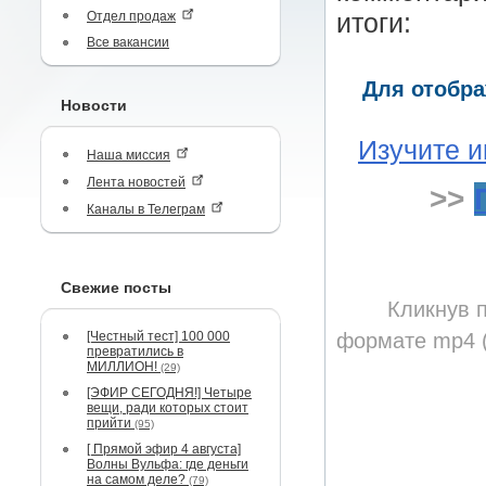
Отдел продаж
итоги:
Все вакансии
Для отобра
Новости
Изучите и
Наша миссия
Лента новостей
>>
Каналы в Телеграм
Свежие посты
Кликнув п
[Честный тест] 100 000
формате mp4 (
превратились в
МИЛЛИОН!
(29)
[ЭФИР СЕГОДНЯ!] Четыре
вещи, ради которых стоит
прийти
(95)
[ Прямой эфир 4 августа]
Волны Вульфа: где деньги
на самом деле?
(79)