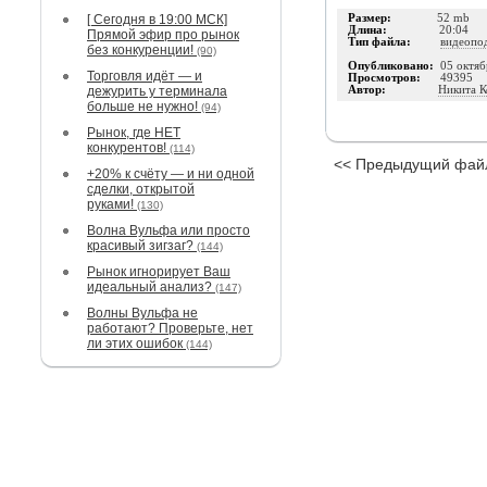
[ Сегодня в 19:00 МСК]
Размер:
52 mb
Длина:
20:04
Прямой эфир про рынок
Тип файла:
видеопо
без конкуренции!
(90)
Опубликовано:
05 октяб
Торговля идёт — и
Просмотров:
49395
дежурить у терминала
Автор:
Никита К
больше не нужно!
(94)
Рынок, где НЕТ
конкурентов!
(114)
<< Предыдущий фай
+20% к счёту — и ни одной
сделки, открытой
руками!
(130)
Волна Вульфа или просто
красивый зигзаг?
(144)
Рынок игнорирует Ваш
идеальный анализ?
(147)
Волны Вульфа не
работают? Проверьте, нет
ли этих ошибок
(144)