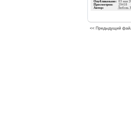
Опубликовано:
03 мая 2
Просмотров:
29418
Автор:
Любовь З
<< Предыдущий фай