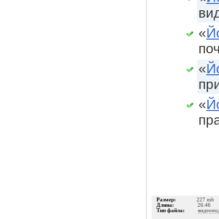
ви
«
Й
по
«
Й
пр
«
Й
пр
Размер:
227 mb
Длина:
26:46
Тип файла:
видеопо