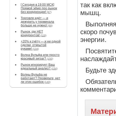
так как вк
[ Сегодня в 19:00 МСК]
Прямой эфир про рынок
мышц.
без конкуренции!
(97)
Торговля идёт — и
дежурить у терминала
Выполняя
больше не нужно!
(99)
скоро почу
Рынок, где НЕТ
конкурентов!
(119)
энергии.
+20% к счёту — и ни одной
сделки, открытой
руками!
(134)
Посвятите
Волна Вульфа или просто
наслаждай
красивый зигзаг?
(150)
Рынок игнорирует Ваш
идеальный анализ?
Будьте зд
(154)
Волны Вульфа не
работают? Проверьте, нет
Обязатель
ли этих ошибок
(149)
комментари
Матери