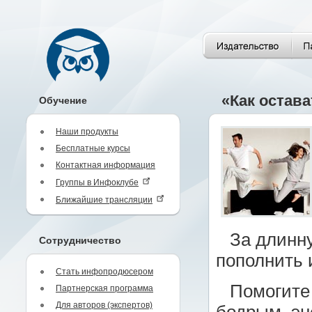
«Как остав
Обучение
Наши продукты
Бесплатные курсы
Контактная информация
Группы в Инфоклубе
Ближайшие трансляции
За длинну
Сотрудничество
пополнить 
Стать инфопродюсером
Помогите
Партнерская программа
Для авторов (экспертов)