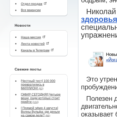
бодрым, эн
Отдел продаж
Николай
Все вакансии
здоровья
специальн
Новости
упражнен
Наша миссия
Лента новостей
Каналы в Телеграм
Новы
«Йог
Свежие посты
Это утрен
[Честный тест] 100 000
превратились в
пробуждени
МИЛЛИОН!
(83)
[ЭФИР СЕГОДНЯ!] Четыре
Полезен д
вещи, ради которых стоит
прийти
(104)
двигательн
[ Прямой эфир 4 августа]
Волны Вульфа: где деньги
оказывает 
на самом деле?
(86)