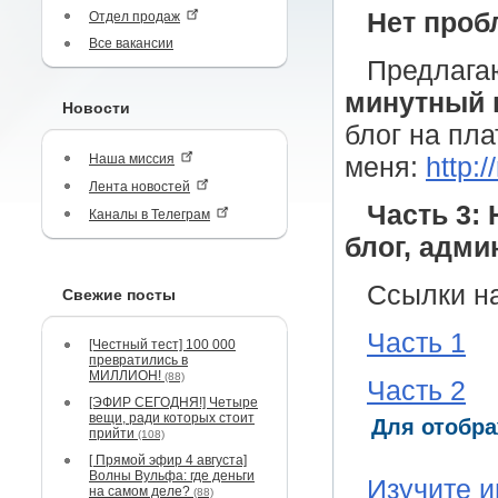
Нет про
Отдел продаж
Все вакансии
Предлага
минутный 
Новости
блог на пла
Наша миссия
меня:
http:
Лента новостей
Часть 3:
Каналы в Телеграм
блог, адми
Ccылки на
Свежие посты
Часть 1
[Честный тест] 100 000
превратились в
МИЛЛИОН!
(88)
Часть 2
[ЭФИР СЕГОДНЯ!] Четыре
вещи, ради которых стоит
Для отобра
прийти
(108)
[ Прямой эфир 4 августа]
Волны Вульфа: где деньги
Изучите и
на самом деле?
(88)