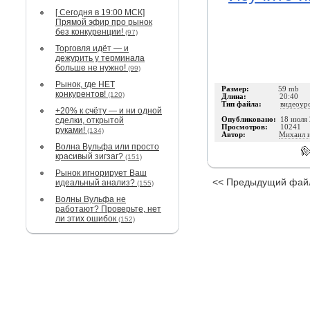
[ Сегодня в 19:00 МСК]
Прямой эфир про рынок
без конкуренции!
(97)
Торговля идёт — и
дежурить у терминала
больше не нужно!
(99)
Рынок, где НЕТ
Размер:
59 mb
конкурентов!
(120)
Длина:
20:40
Тип файла:
видеоур
+20% к счёту — и ни одной
сделки, открытой
Опубликовано:
18 июля
Просмотров:
10241
руками!
(134)
Автор:
Михаил и
Волна Вульфа или просто
красивый зигзаг?
(151)
Рынок игнорирует Ваш
<< Предыдущий фай
идеальный анализ?
(155)
Волны Вульфа не
работают? Проверьте, нет
ли этих ошибок
(152)