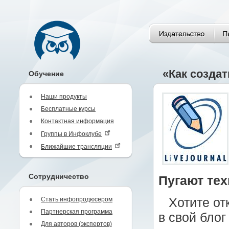
«Как создат
Обучение
Наши продукты
Бесплатные курсы
Контактная информация
Группы в Инфоклубе
Ближайшие трансляции
Сотрудничество
Пугают те
Стать инфопродюсером
Хотите от
Партнерская программа
в свой блог
Для авторов (экспертов)