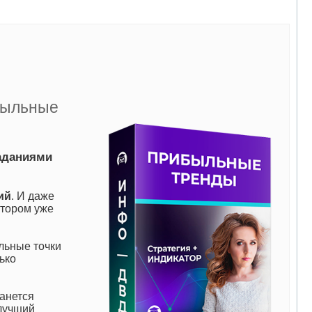
быльные
аданиями
ий
. И даже
атором уже
льные точки
ько
танется
 лучший