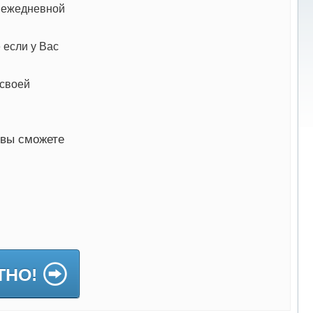
я ежедневной
 если у Вас
 своей
 вы сможете
ТНО!