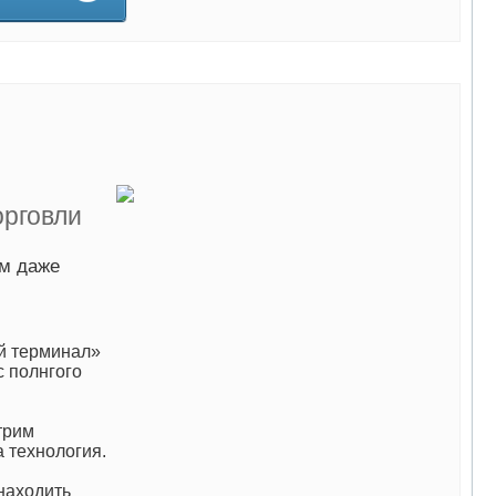
рговли
ам даже
ый терминал»
с полнгого
трим
а технология.
находить