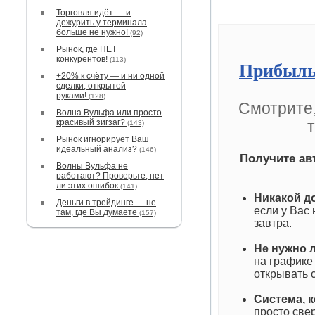
Торговля идёт — и
дежурить у терминала
больше не нужно!
(92)
Рынок, где НЕТ
конкурентов!
(113)
Прибыль
+20% к счёту — и ни одной
сделки, открытой
руками!
(128)
Смотрите,
Волна Вульфа или просто
красивый зигзаг?
(143)
Рынок игнорирует Ваш
идеальный анализ?
(146)
Получите ав
Волны Вульфа не
работают? Проверьте, нет
ли этих ошибок
(141)
Никакой д
Деньги в трейдинге — не
если у Вас
там, где Вы думаете
(157)
завтра.
Не нужно 
на графике
открывать 
Система, к
просто све