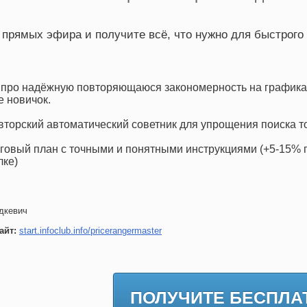
 прямых эфира и получите всё, что нужно для быстрого 
 про надёжную повторяющаюся закономерность на графика
е новичок.
вторский автоматический советник для упрощения поиска то
рговый план с точными и понятными инструкциями (+5-15% 
лке)
дкевич
айт:
start.infoclub.info/pricerangermaster
ПОЛУЧИТЕ БЕСПЛА