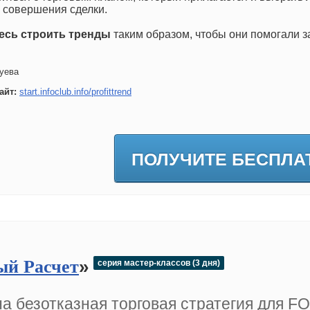
 совершения сделки.
есь строить тренды
таким образом, чтобы они помогали з
уева
айт:
start.infoclub.info/profittrend
ПОЛУЧИТЕ БЕСПЛА
»
ый Расчет
серия мастер-классов (3 дня)
а безотказная торговая стратегия для F