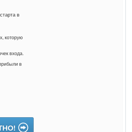
старта в
х, которую
чек входа.
прибыли в
ТНО!