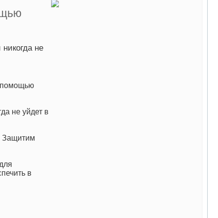
ощью
 никогда не
с помощью
да не уйдет в
. Защитим
для
спечить в