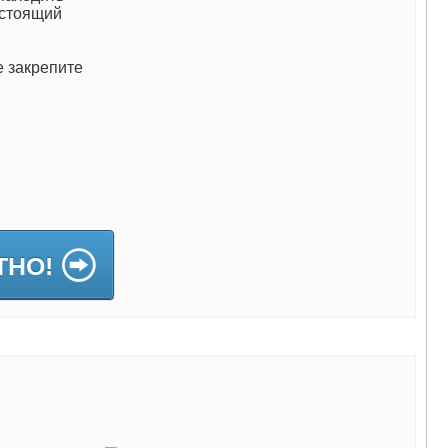
астоящий
е закрепите
ТНО!