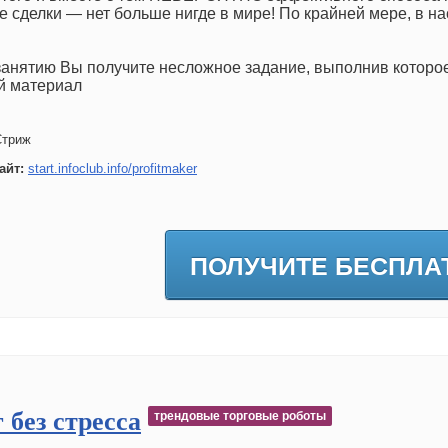
 сделки — нет больше нигде в мире! По крайней мере, в н
занятию Вы получите несложное задание, выполнив которо
й материал
Стриж
айт:
start.infoclub.info/profitmaker
ПОЛУЧИТЕ БЕСПЛА
 без стресса
трендовые торговые роботы