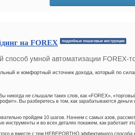
йдинг на FOREX
подробные пошаговые инструкции
 способ умной автоматизации FOREX-то
льный и комфортный источник дохода, который по сил
Вы никогда не слышали таких слов, как «FOREX», «торгов
рофит». Вы разберетесь в том, как зарабатываются деньги 
вательно пройдем 10 шагов. Начнем с самых азов, рассмо
е инструменты и во всех деталях покажем, как работает эт
стого и вместе с тем НЕВЕРОЯТНО эффективного способа 