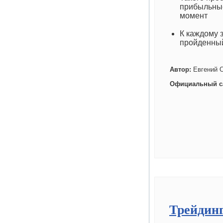
прибыльные
момент
К каждому 
пройденны
Автор:
Евгений 
Официальный с
Трейдинг