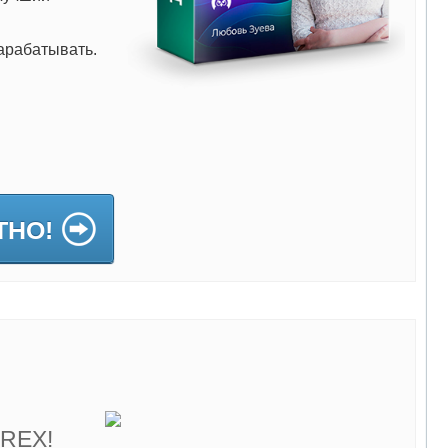
арабатывать.
ТНО!
OREX!