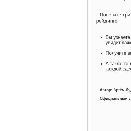
Посетите три
трейдинге.
Вы узнаете
увидит даж
Получите а
А также то
каждой сде
Автор:
Артём Ду
Официальный с