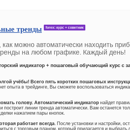
ные тренды
forex: курс + советник
 как можно автоматически находить при
тренды на любом графике. Каждый день!
торский индикатор + пошаговый обучающий курс с з
олгой учёбы! Всего пять коротких пошаговых инструкц
 нет опыта в трейдинге, Вы сможете воспользоваться индик
ломать голову. Автоматический индикатор
найдет прави
 и построит линии тренда автоматически. Вам останется тол
сделки нажатием пары кнопок.
оторая работает всегда
. После установки и настройки, ос
риться с торговым планом, который прилагается и выбрать