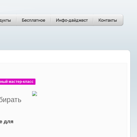
вный мастер-класс
бирать
е для