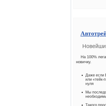
Автотре
Новейший
На 100% лега
новичку.
Даже если 
или «тейк-п
нуля
Мы последо
необходимы
Такого про