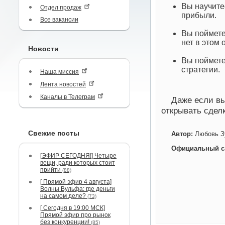
Вы научите
Отдел продаж
прибыли.
Все вакансии
Вы поймете
нет в этом 
Новости
Вы поймете
стратегии.
Наша миссия
Лента новостей
Каналы в Телеграм
Даже если вы
открывать сделк
Свежие посты
Автор:
Любовь З
Официальный с
[ЭФИР СЕГОДНЯ!] Четыре
вещи, ради которых стоит
прийти
(88)
[ Прямой эфир 4 августа]
Волны Вульфа: где деньги
на самом деле?
(73)
[ Сегодня в 19:00 МСК]
Прямой эфир про рынок
без конкуренции!
(85)