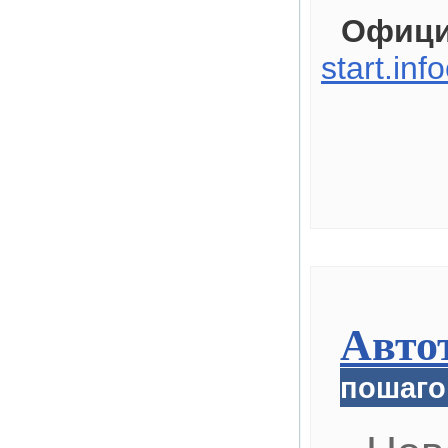
Офици
start.inf
Авто
пошаго