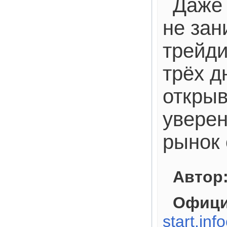
Даже 
не зан
трейд
трёх д
открыв
уверен
рынок 
Автор
Офици
start.inf