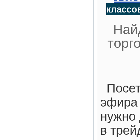
классов
Най
торг
Посет
эфира 
нужно 
в трей