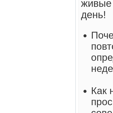
живые 
день!
Поче
повт
опре
нед
Как 
прос
сове