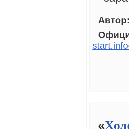
Автор
Офици
start.inf
«
Хол