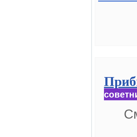
Приб
советн
С