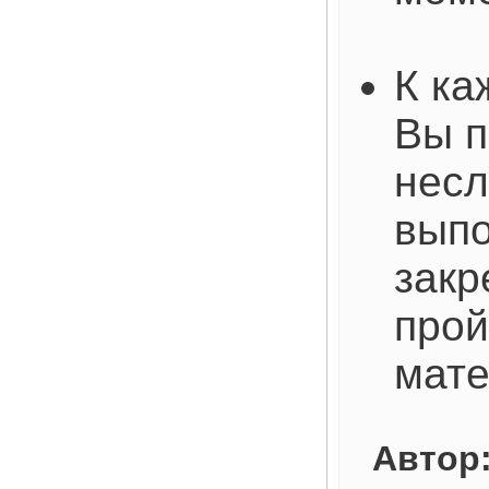
К ка
Вы п
несл
выпо
закр
про
мат
Автор