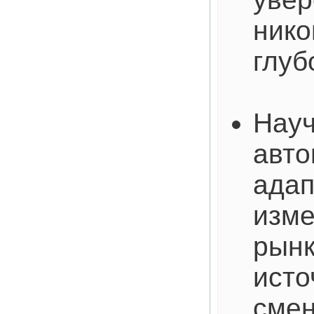
нико
глуб
Науч
авто
адап
изме
рынк
исто
смен