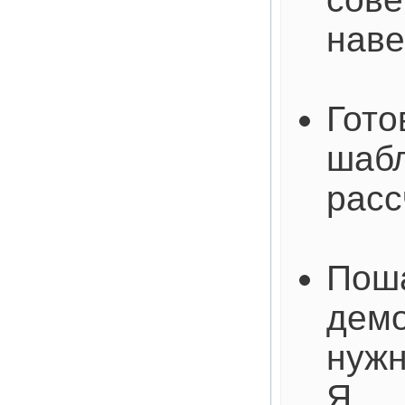
наве
Гото
шабл
расс
Пош
демо
нужн
Я