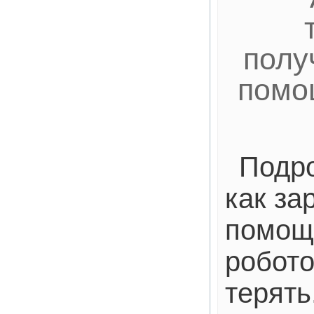
полу
помо
Подро
как за
помощ
робото
терять.