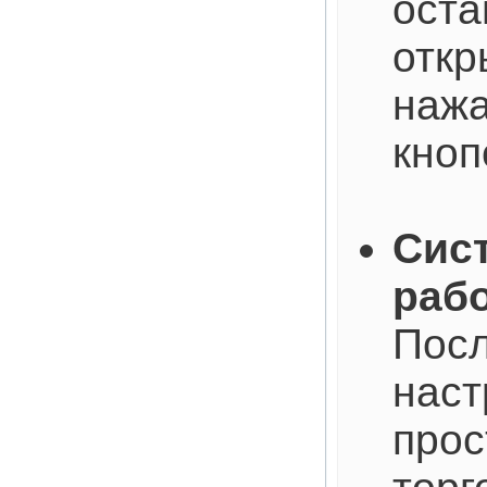
оста
откр
наж
кноп
Сист
рабо
Посл
наст
прос