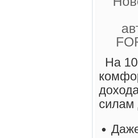
Нов
ав
FO
На 10
комфо
дохода
силам 
Даже