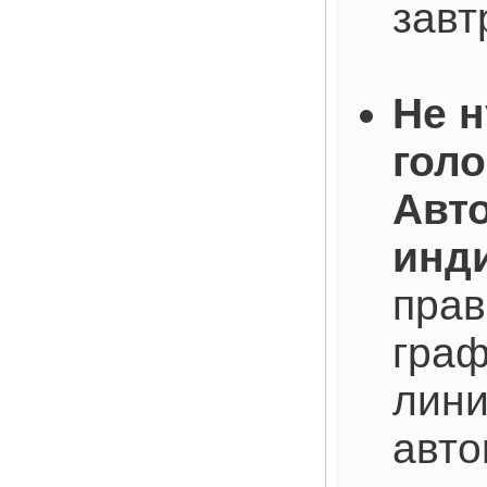
завт
Не 
голо
Авт
инд
прав
граф
лини
авто