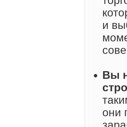
торг
кото
и вы
моме
сове
Вы 
стр
таки
они 
зара