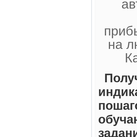
ав
приб
на л
К
Полу
индик
пошаг
обуча
задан