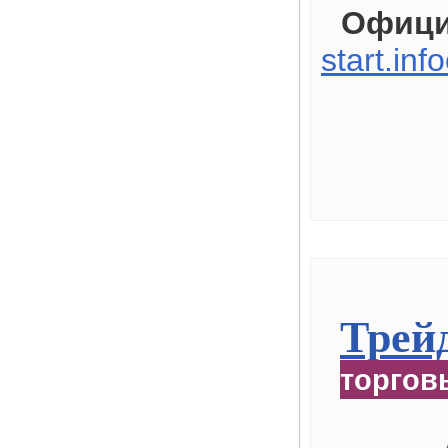
Офици
start.inf
Трейд
торгов