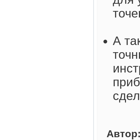
точе
А та
точн
инст
приб
сдел
Автор