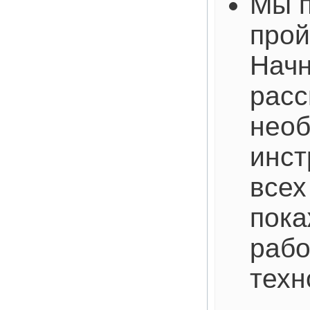
Мы п
прой
Начн
рас
нео
инст
всех
пока
рабо
техн