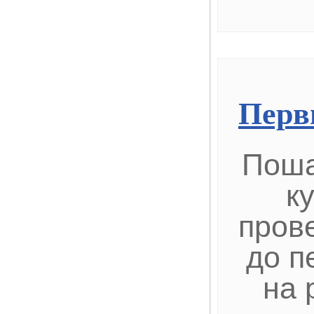
Перв
Поша
к
пров
до п
на