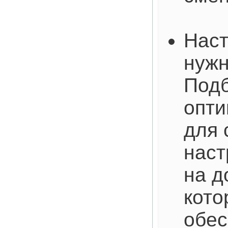
Наст
нужн
Под
опти
для 
наст
на д
кото
обес