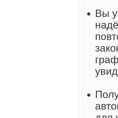
Вы у
над
пов
зако
граф
увид
Полу
авто
для 