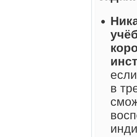
Ник
учёб
кор
инс
если
в тр
смо
восп
инди