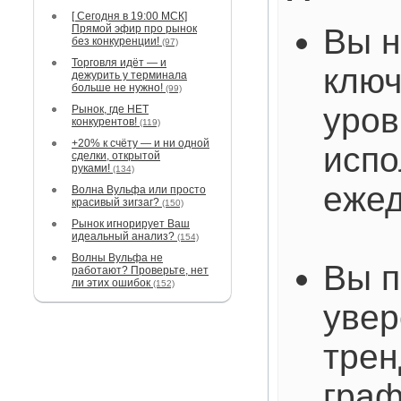
[ Сегодня в 19:00 МСК]
Прямой эфир про рынок
Вы н
без конкуренции!
(97)
Торговля идёт — и
клю
дежурить у терминала
больше не нужно!
(99)
уров
Рынок, где НЕТ
конкурентов!
(119)
+20% к счёту — и ни одной
испо
сделки, открытой
руками!
(134)
ежед
Волна Вульфа или просто
красивый зигзаг?
(150)
Рынок игнорирует Ваш
идеальный анализ?
(154)
Волны Вульфа не
Вы п
работают? Проверьте, нет
ли этих ошибок
(152)
увер
трен
граф