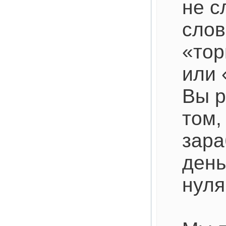
не с
слов
«тор
или 
Вы р
том,
зара
день
нуля