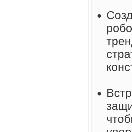
Созд
робо
трен
стра
конс
Встр
защи
чтоб
увер