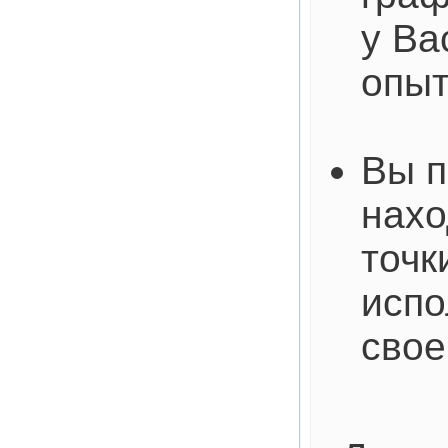
у Ва
опы
Вы п
нахо
точк
испо
свое