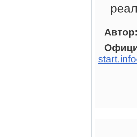
реал
Автор
Офици
start.inf