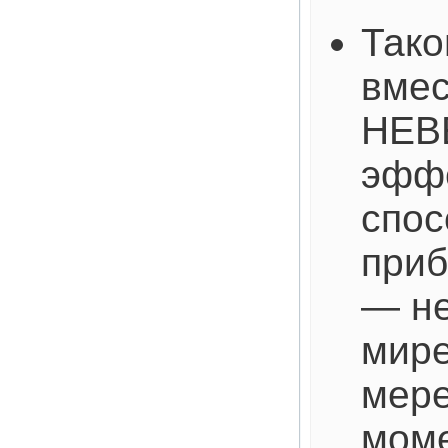
Тако
вмес
НЕВ
эфф
спос
приб
— не
мире
мере
мом