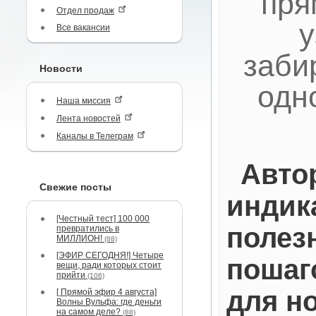
пря
Отдел продаж
у
Все вакансии
заби
Новости
одн
Наша миссия
Лента новостей
Каналы в Телеграм
Авто
Свежие посты
индик
[Честный тест] 100 000
полез
превратились в
МИЛЛИОН!
(88)
[ЭФИР СЕГОДНЯ!] Четыре
пошаг
вещи, ради которых стоит
прийти
(106)
для н
[ Прямой эфир 4 августа]
Волны Вульфа: где деньги
на самом деле?
(88)