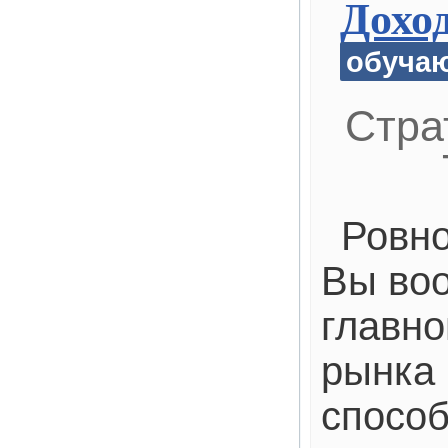
Дохо
обуча
Стра
Ровно
Вы во
главно
рынка
способ