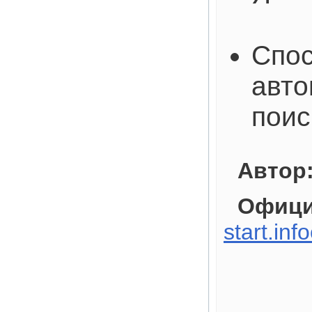
Спос
авто
поис
Автор
Офици
start.inf