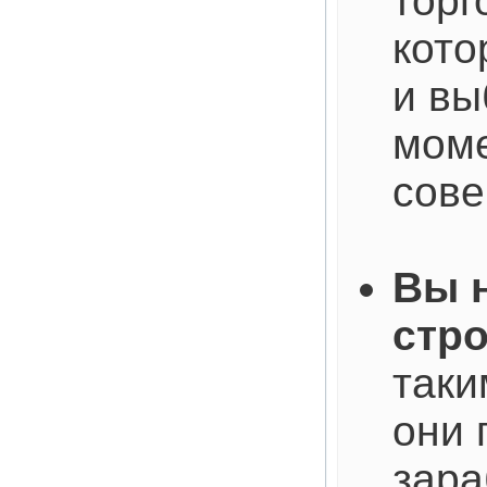
торг
кото
и вы
моме
сове
Вы 
стр
таки
они 
зара