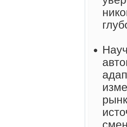
нико
глуб
Науч
авто
адап
изме
рынк
исто
смен