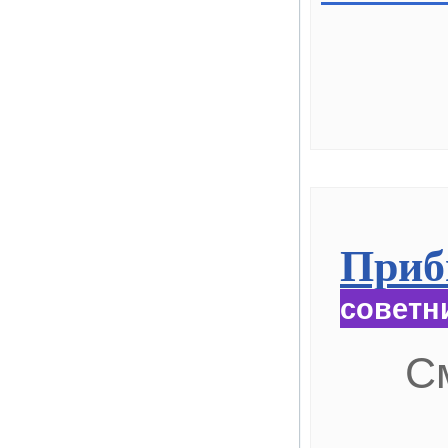
Приб
советн
С