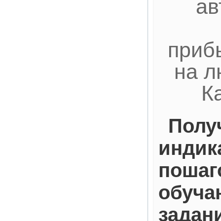
ав
приб
на л
К
Полу
индик
пошаг
обуча
задан