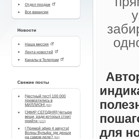
пря
Отдел продаж
у
Все вакансии
заби
Новости
одн
Наша миссия
Лента новостей
Каналы в Телеграм
Авто
Свежие посты
индик
[Честный тест] 100 000
полез
превратились в
МИЛЛИОН!
(60)
[ЭФИР СЕГОДНЯ!] Четыре
пошаг
вещи, ради которых стоит
прийти
(102)
для н
[ Прямой эфир 4 августа]
Волны Вульфа: где деньги
на самом деле?
(84)