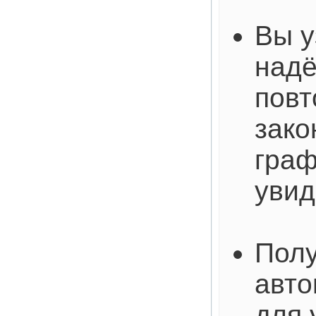
Вы у
над
пов
зако
граф
увид
Полу
авто
для 