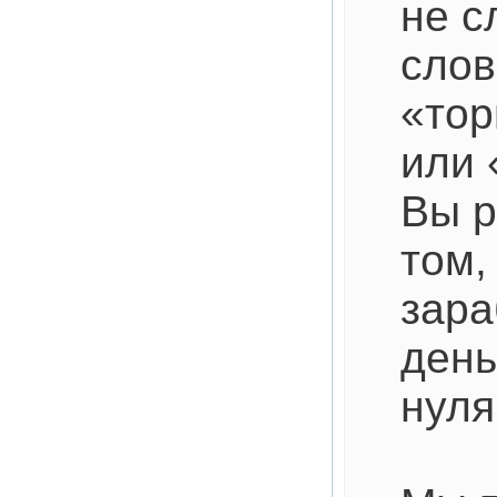
не с
слов
«тор
или 
Вы р
том,
зара
день
нуля