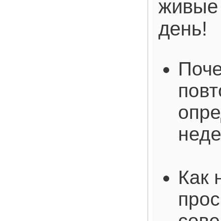
живые 
день!
Поче
повт
опре
нед
Как 
прос
сове