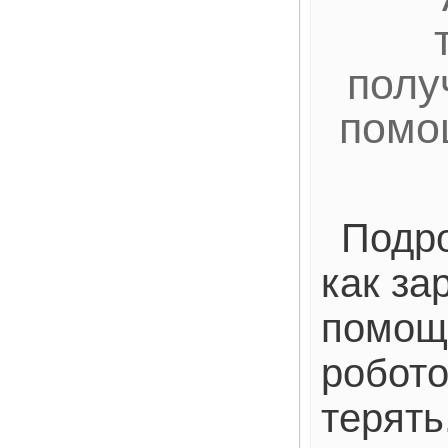
полу
помо
Подро
как за
помощ
робото
терять.