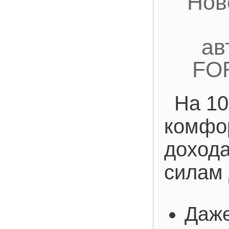
Нов
ав
FO
На 10
комфо
дохода
силам 
Даже