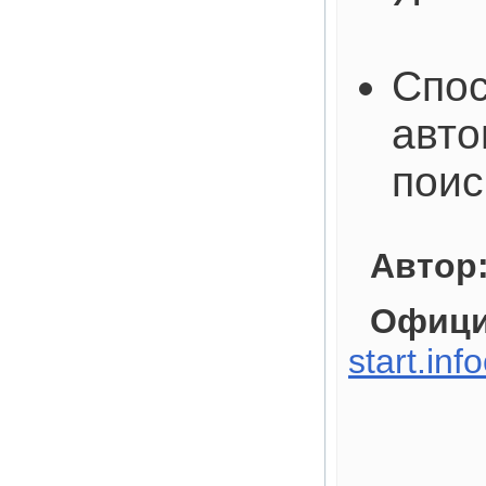
Спос
авто
поис
Автор
Офици
start.inf