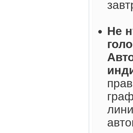
завт
Не 
голо
Авт
инд
прав
граф
лини
авто