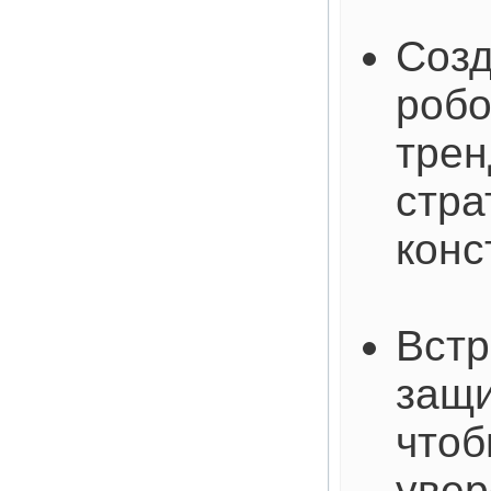
Созд
робо
трен
стра
конс
Встр
защи
чтоб
увер