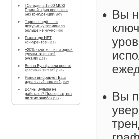
[ Сегодня в 19:00 МСК]
Прямой эфир про рынок
Вы н
без конкуренции!
(97)
Торговля идёт — и
клю
дежурить у терминала
больше не нужно!
(99)
уров
Рынок, где НЕТ
конкурентов!
(119)
+20% к счёту — и ни одной
испо
сделки, открытой
руками!
(133)
ежед
Волна Вульфа или просто
красивый зигзаг?
(148)
Рынок игнорирует Ваш
идеальный анализ?
(152)
Волны Вульфа не
Вы п
работают? Проверьте, нет
ли этих ошибок
(149)
увер
трен
граф