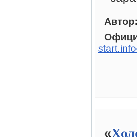
Автор
Офици
start.inf
«
Хол