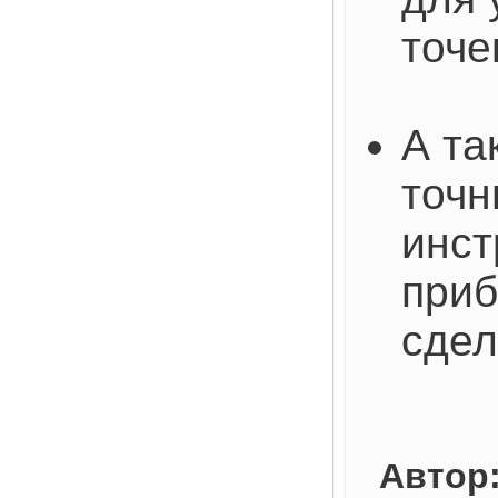
точе
А та
точн
инст
приб
сдел
Автор