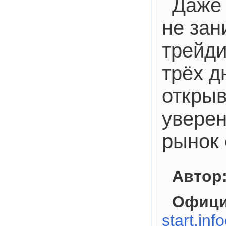
Даже 
не зан
трейд
трёх д
открыв
уверен
рынок 
Автор
Офици
start.inf