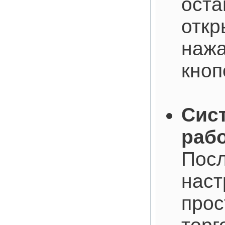
оста
откр
наж
кноп
Сист
рабо
Посл
наст
прос