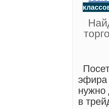
классов
Най
торг
Посет
эфира 
нужно 
в трей