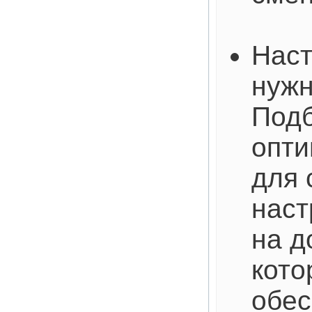
Наст
нужн
Под
опти
для 
наст
на д
кото
обес