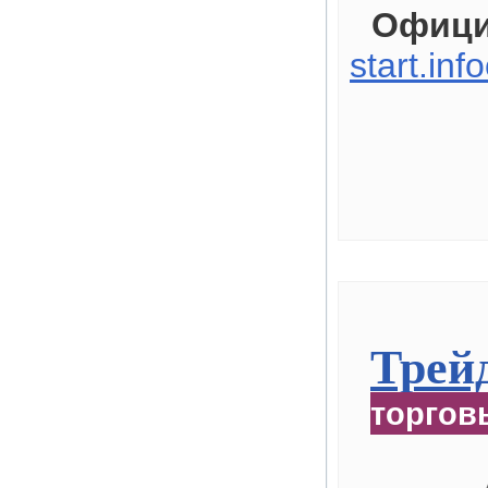
Офици
start.inf
Трейд
торгов