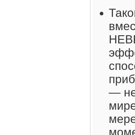
Тако
вмес
НЕВ
эфф
спос
приб
— не
мире
мере
мом