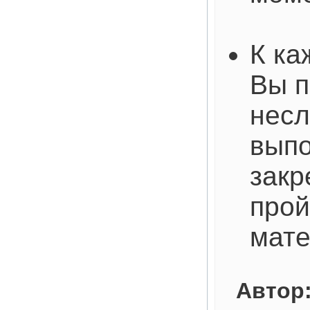
К ка
Вы п
несл
выпо
закр
про
мат
Автор