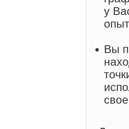
у Ва
опы
Вы п
нахо
точк
испо
свое