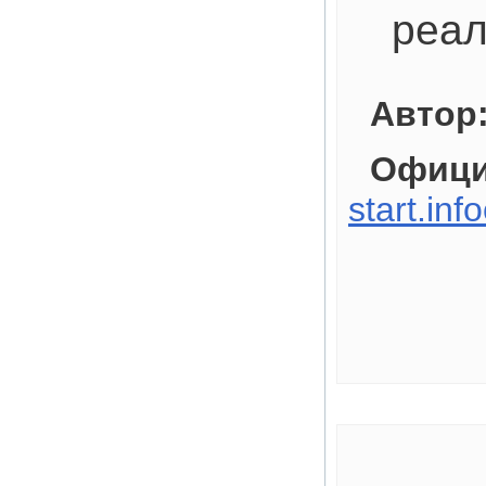
реал
Автор
Офици
start.inf