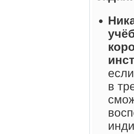
Ник
учёб
кор
инс
если
в тр
смо
восп
инди