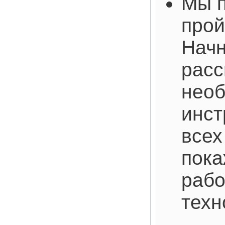
Мы п
прой
Начн
рас
нео
инст
всех
пока
рабо
техн