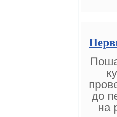
Перв
Поша
к
пров
до п
на