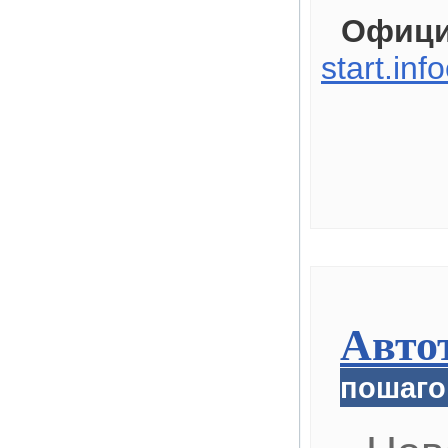
Офици
start.inf
Авто
пошаго