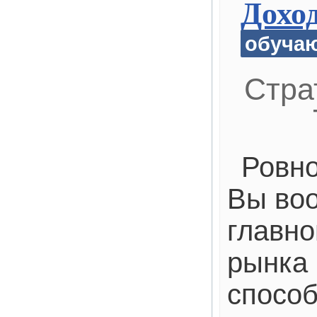
Дохо
обуча
Стра
Ровно
Вы во
главно
рынка
способ