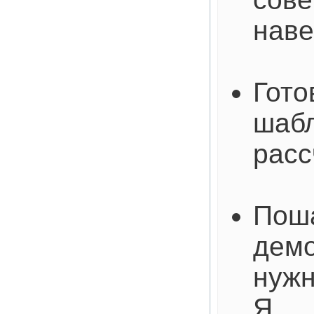
наве
Гото
шабл
расс
Пош
демо
нужн
Я