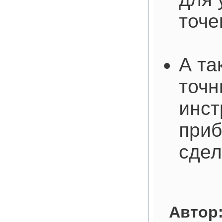
точе
А та
точн
инст
приб
сдел
Автор