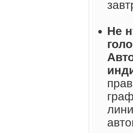
завт
Не 
голо
Авт
инд
прав
граф
лини
авто