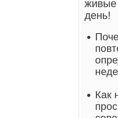
живые 
день!
Поче
повт
опре
нед
Как 
прос
сове