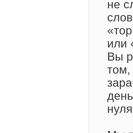
не с
слов
«тор
или 
Вы р
том,
зара
день
нуля