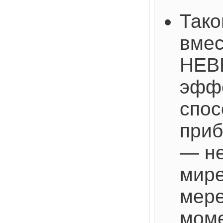
Тако
вмес
НЕВ
эфф
спос
приб
— не
мире
мере
мом