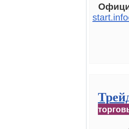
Офици
start.inf
Трейд
торгов