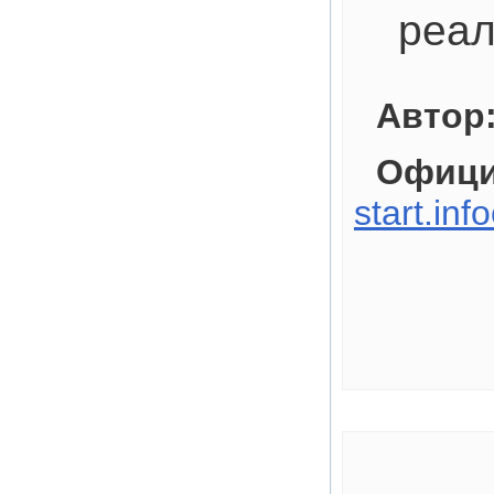
реал
Автор
Офици
start.inf