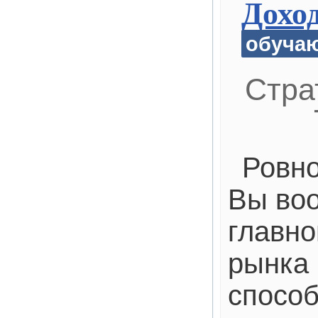
Дохо
обуча
Стра
Ровно
Вы во
главно
рынка
способ