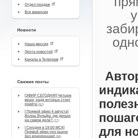
пря
Отдел продаж
у
Все вакансии
заби
Новости
одн
Наша миссия
Лента новостей
Каналы в Телеграм
Авто
Свежие посты
индик
[ЭФИР СЕГОДНЯ!] Четыре
полез
вещи, ради которых стоит
прийти
(92)
[ Прямой эфир 4 августа]
пошаг
Волны Вульфа: где деньги
на самом деле?
(77)
для н
[ Сегодня в 19:00 МСК]
Прямой эфир про рынок
без конкуренции!
(88)