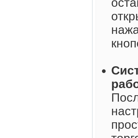
оста
откр
наж
кноп
Сист
рабо
Посл
наст
прос