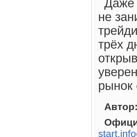
Даже 
не зан
трейд
трёх д
открыв
уверен
рынок 
Автор
Офици
start.inf