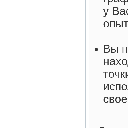
у Ва
опы
Вы п
нахо
точк
испо
свое