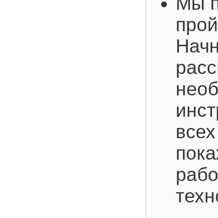
Мы п
прой
Начн
рас
нео
инст
всех
пока
рабо
техн