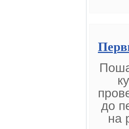
Перв
Поша
к
пров
до п
на