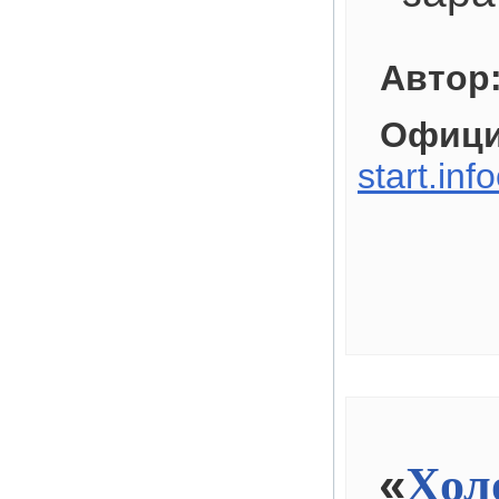
Автор
Офици
start.inf
«
Хол