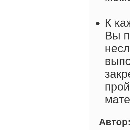
К ка
Вы п
несл
выпо
закр
про
мат
Автор