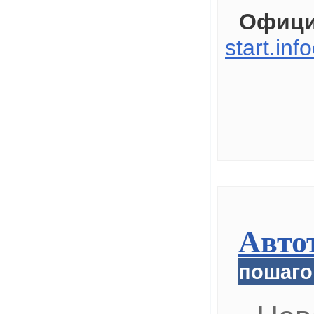
Офици
start.inf
Авто
пошаго