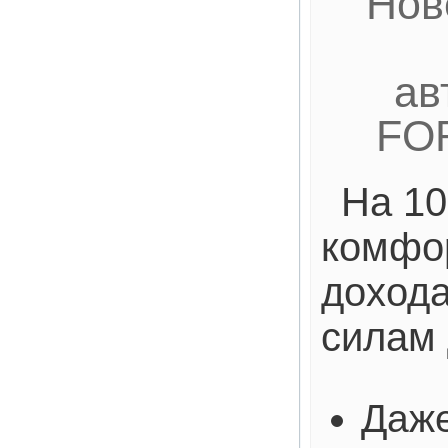
Нов
ав
FO
На 10
комфо
дохода
силам 
Даже