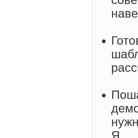
наве
Гото
шабл
расс
Пош
демо
нужн
Я