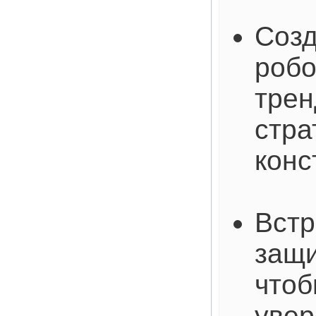
Созд
робо
трен
стра
конс
Встр
защи
чтоб
увер