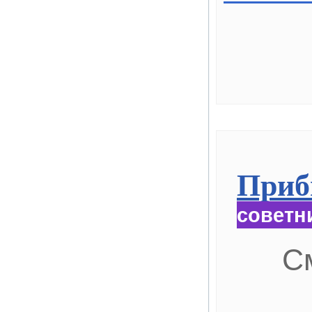
Приб
советн
С