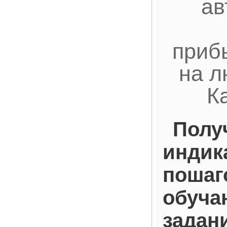
ав
приб
на л
К
Полу
индик
пошаг
обуча
задан