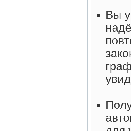
Вы у
над
пов
зако
граф
увид
Полу
авто
для 