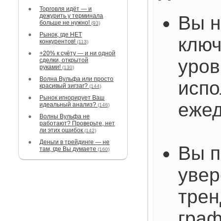
Торговля идёт — и
дежурить у терминала
Вы н
больше не нужно!
(93)
Рынок, где НЕТ
клю
конкурентов!
(113)
+20% к счёту — и ни одной
уров
сделки, открытой
руками!
(130)
Волна Вульфа или просто
испо
красивый зигзаг?
(144)
Рынок игнорирует Ваш
ежед
идеальный анализ?
(146)
Волны Вульфа не
работают? Проверьте, нет
ли этих ошибок
(142)
Деньги в трейдинге — не
Вы п
там, где Вы думаете
(160)
увер
трен
граф