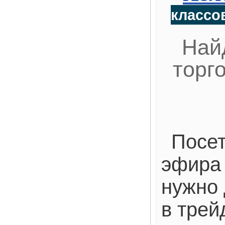
классов
Най
торг
Посет
эфира 
нужно 
в трей