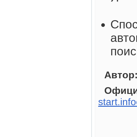
Спос
авто
поис
Автор
Офици
start.inf