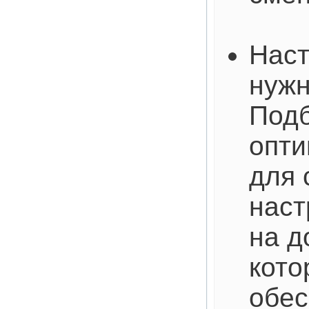
Наст
нужн
Под
опти
для 
наст
на д
кото
обес