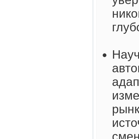
нико
глуб
Науч
авто
адап
изме
рынк
исто
смен