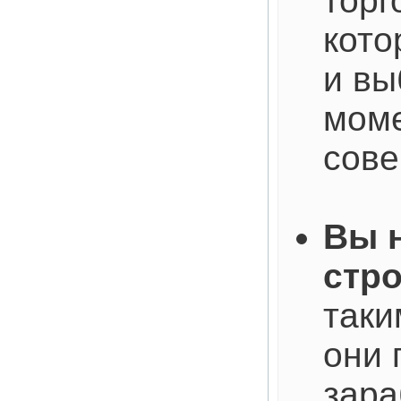
торг
кото
и вы
моме
сове
Вы 
стр
таки
они 
зара