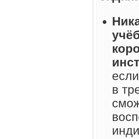
Ник
учёб
кор
инс
если
в тр
смо
восп
инди