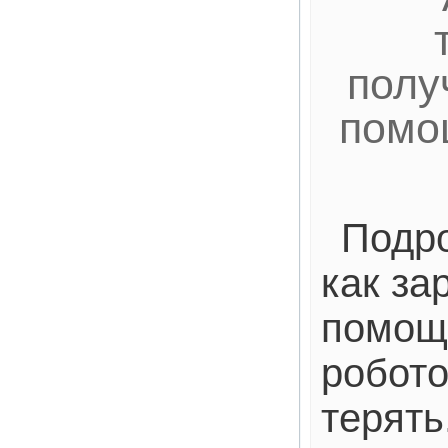
полу
помо
Подро
как за
помощ
робото
терять.