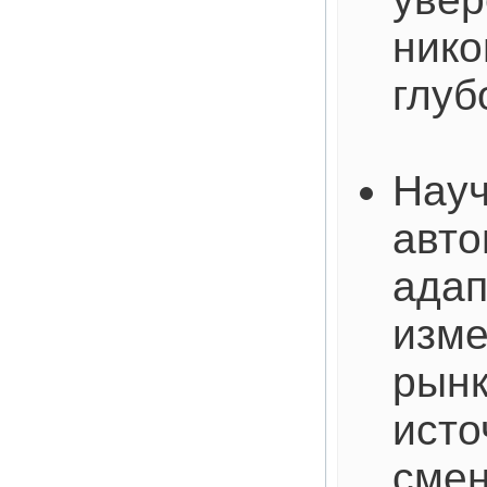
нико
глуб
Науч
авто
адап
изме
рынк
исто
смен