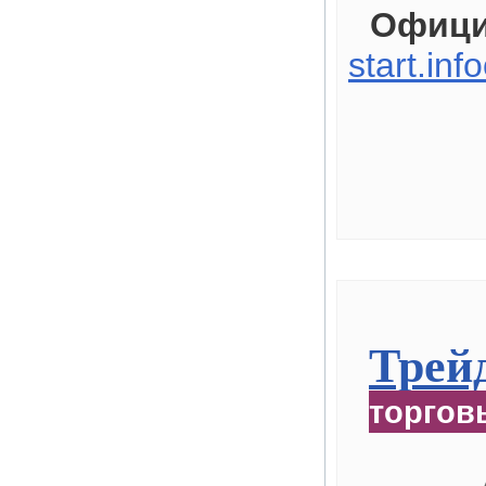
Офици
start.inf
Трейд
торгов