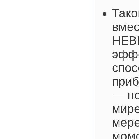
Тако
вмес
НЕВ
эфф
спос
приб
— не
мире
мере
мом