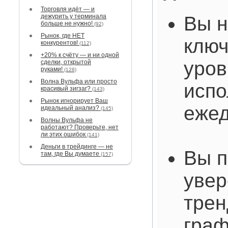
Торговля идёт — и
дежурить у терминала
Вы н
больше не нужно!
(92)
Рынок, где НЕТ
клю
конкурентов!
(112)
+20% к счёту — и ни одной
уров
сделки, открытой
руками!
(128)
Волна Вульфа или просто
испо
красивый зигзаг?
(143)
Рынок игнорирует Ваш
ежед
идеальный анализ?
(145)
Волны Вульфа не
работают? Проверьте, нет
ли этих ошибок
(141)
Деньги в трейдинге — не
Вы п
там, где Вы думаете
(157)
увер
трен
граф