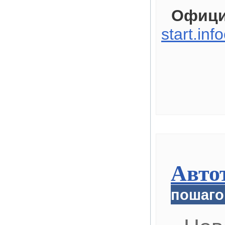
Офици
start.inf
Авто
пошаго