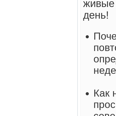
живые 
день!
Поче
повт
опре
нед
Как 
прос
сове