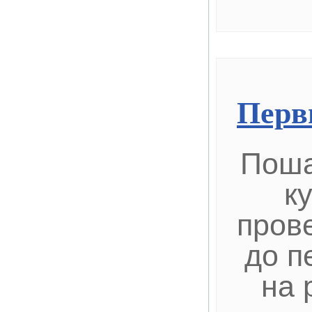
Перв
Поша
к
пров
до п
на