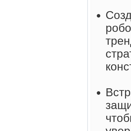
Созд
робо
трен
стра
конс
Встр
защи
чтоб
увер