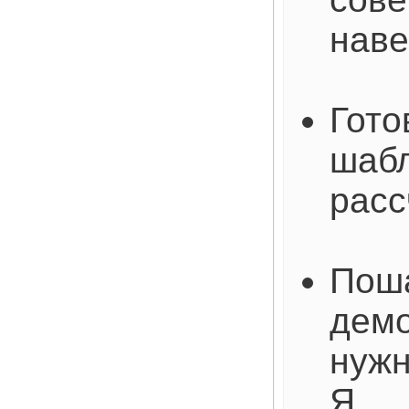
наве
Гото
шабл
расс
Пош
демо
нужн
Я