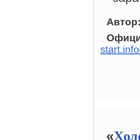
Автор
Офици
start.inf
«
Хол