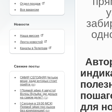
пря
Отдел продаж
у
Все вакансии
заби
Новости
одн
Наша миссия
Лента новостей
Каналы в Телеграм
Авто
Свежие посты
индик
[ЭФИР СЕГОДНЯ!] Четыре
полез
вещи, ради которых стоит
прийти
(86)
[ Прямой эфир 4 августа]
пошаг
Волны Вульфа: где деньги
на самом деле?
(72)
для н
[ Сегодня в 19:00 МСК]
Прямой эфир про рынок
без конкуренции!
(84)