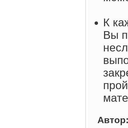
К ка
Вы п
несл
выпо
закр
про
мат
Автор