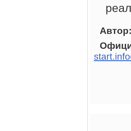
реал
Автор
Офици
start.inf