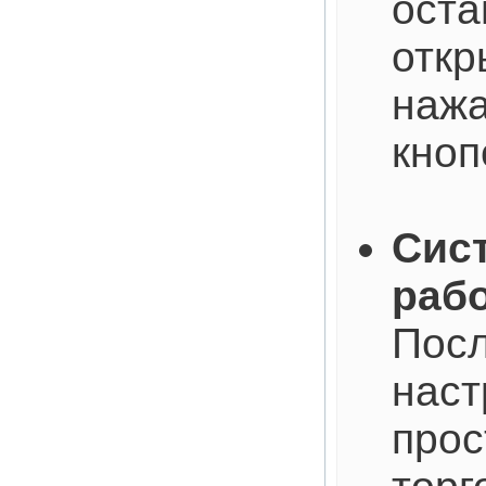
оста
откр
наж
кноп
Сист
рабо
Посл
наст
прос