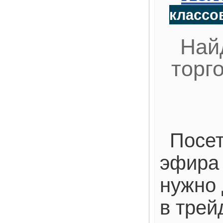
классов
Най
торг
Посет
эфира 
нужно 
в трей