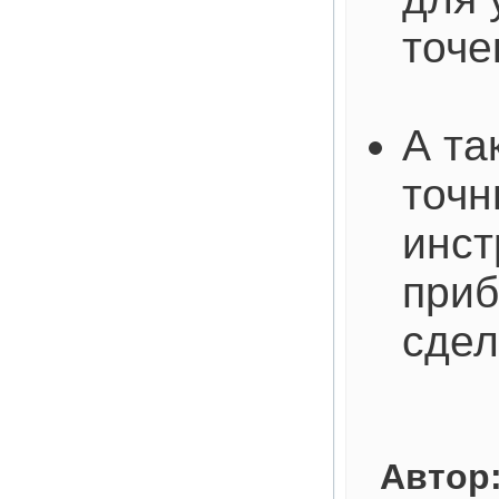
точе
А та
точн
инст
приб
сдел
Автор