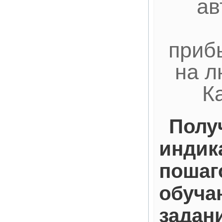
ав
приб
на л
К
Полу
индик
пошаг
обуча
задан