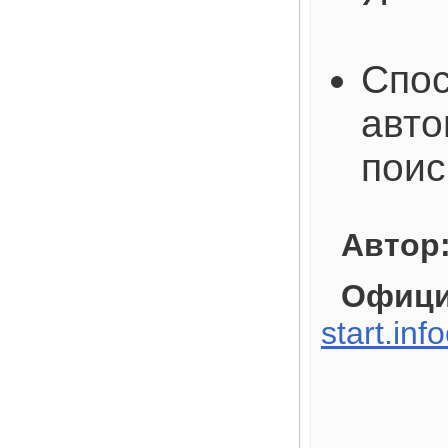
Спос
авто
поис
Автор
Офици
start.inf