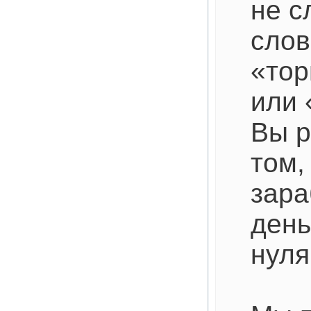
не с
слов
«тор
или 
Вы р
том,
зара
день
нуля