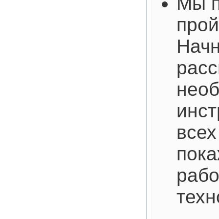
Мы п
прой
Начн
рас
нео
инст
всех
пока
рабо
техн