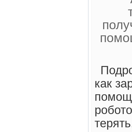
полу
помо
Подро
как за
помощ
робото
терять.