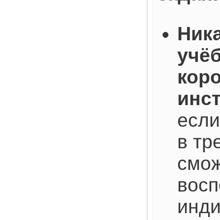
Ник
учёб
кор
инс
если
в тр
смо
восп
инди