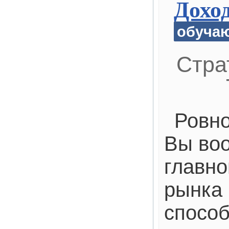
Дохо
обуча
Стра
Ровно
Вы во
главно
рынка
способ