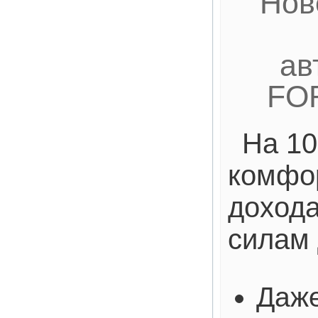
Нов
ав
FO
На 10
комфо
дохода
силам 
Даже