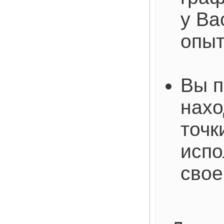
у Ва
опы
Вы п
нахо
точк
испо
свое