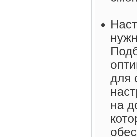
Наст
нужн
Под
опти
для 
наст
на д
кото
обес