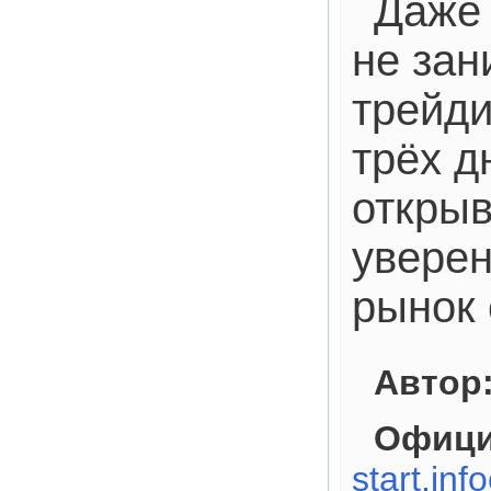
Даже 
не зан
трейд
трёх д
открыв
уверен
рынок 
Автор
Офици
start.inf