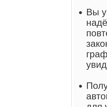
Вы у
над
пов
зако
граф
увид
Полу
авто
для 