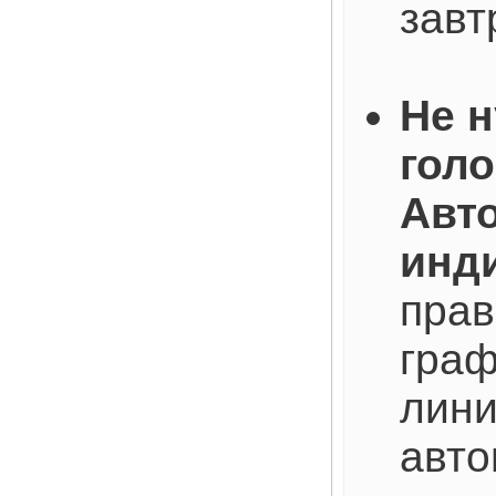
завт
Не 
голо
Авт
инд
прав
граф
лини
авто