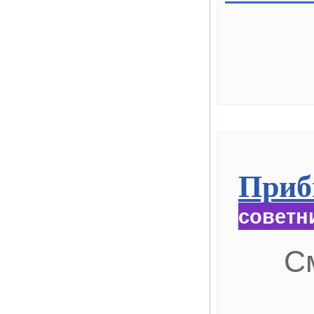
Приб
советн
С