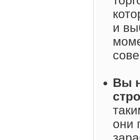
торг
кото
и вы
моме
сове
Вы 
стр
таки
они 
зара