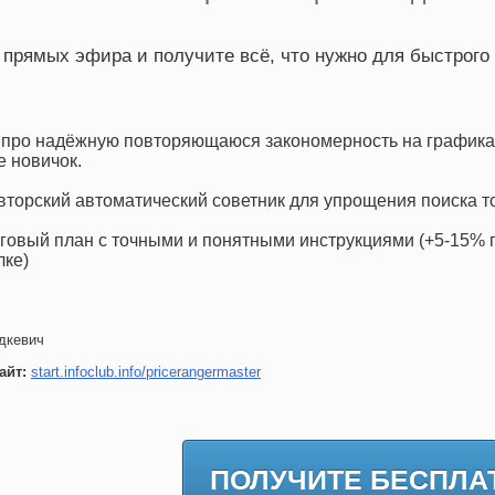
 прямых эфира и получите всё, что нужно для быстрого 
 про надёжную повторяющаюся закономерность на графика
е новичок.
вторский автоматический советник для упрощения поиска то
рговый план с точными и понятными инструкциями (+5-15% 
лке)
дкевич
айт:
start.infoclub.info/pricerangermaster
ПОЛУЧИТЕ БЕСПЛА