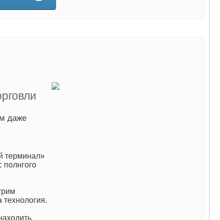
рговли
ам даже
ый терминал»
с полнгого
трим
а технология.
находить