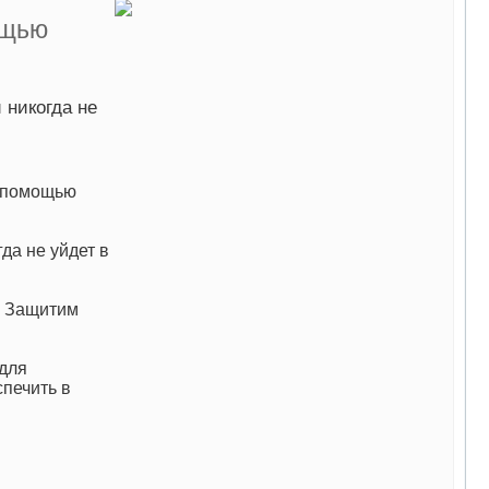
ощью
 никогда не
с помощью
да не уйдет в
. Защитим
для
спечить в