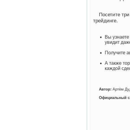
Посетите три
трейдинге.
Вы узнаете
увидит даж
Получите а
А также то
каждой сде
Автор:
Артём Ду
Официальный с