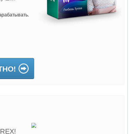
арабатывать.
ТНО!
OREX!