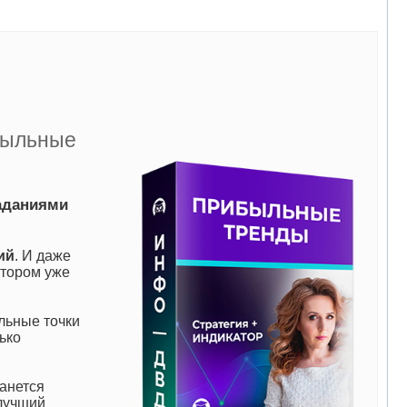
быльные
аданиями
ий
. И даже
атором уже
льные точки
ько
танется
 лучший