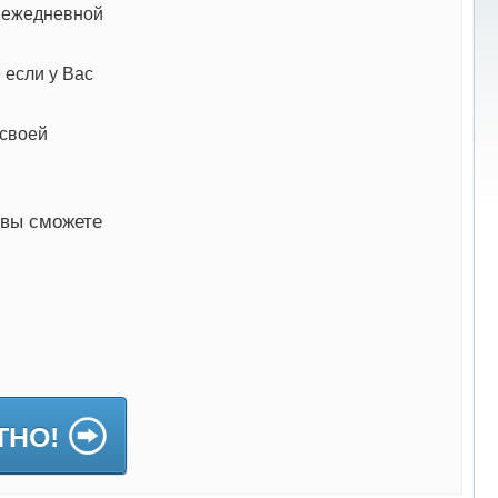
я ежедневной
 если у Вас
 своей
 вы сможете
ТНО!