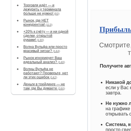
Торговля идёт — и
дежурить у терминала
больше не нужно!
(93)
Рынок, где НЕТ
конкурентов!
(113)
Прибыль
+20% к счёту — и ни одной
сделки, открытой
руками!
(130)
Смотрите,
Волна Вульфа или просто
красивый зигзаг?
(144)
Рынок игнорирует Ваш
идеальный анализ?
(146)
Получите ав
Волны Вульфа не
работают? Проверьте, нет
ли этих ошибок
(142)
Никакой д
Деньги в трейдинге — не
если у Вас
там, где Вы думаете
(160)
завтра.
Не нужно 
на графике
открывать 
Система, к
просто све