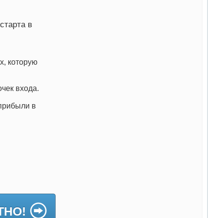
старта в
х, которую
чек входа.
прибыли в
ТНО!