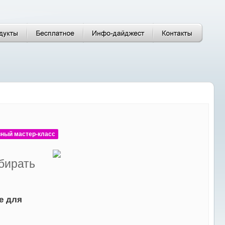
вный мастер-класс
бирать
е для