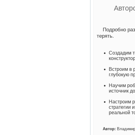
Автор
Подробно ​ра
терять. ​
Создадим т
конструктор
Встроим в р
глубокую пр
Научим роб
источник д
Настроим р
стратегии и
реальной т
Автор:
Владимир