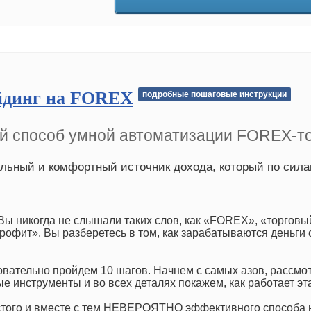
йдинг на FOREX
подробные пошаговые инструкции
 способ умной автоматизации FOREX-то
льный и комфортный источник дохода, который по сил
Вы никогда не слышали таких слов, как «FOREX», «торгов
рофит». Вы разберетесь в том, как зарабатываются деньги 
вательно пройдем 10 шагов. Начнем с самых азов, рассмо
е инструменты и во всех деталях покажем, как работает эт
стого и вместе с тем НЕВЕРОЯТНО эффективного способа 