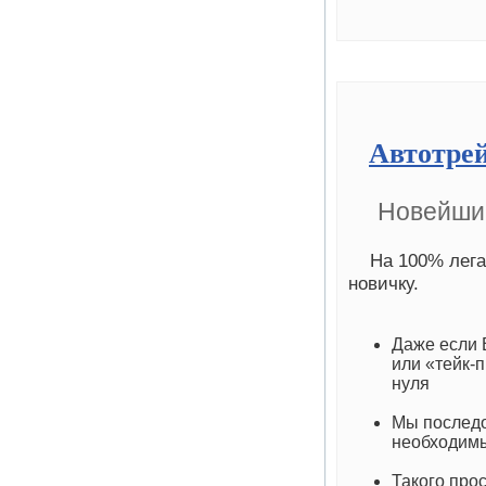
Автотре
Новейший
На 100% лега
новичку.
Даже если 
или «тейк-п
нуля
Мы последо
необходимы
Такого про