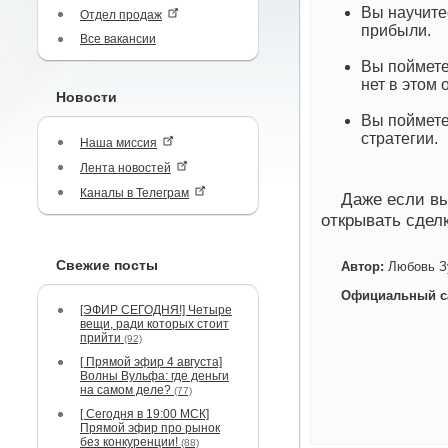
Вы научите
Отдел продаж
прибыли.
Все вакансии
Вы поймете
нет в этом 
Новости
Вы поймете
стратегии.
Наша миссия
Лента новостей
Каналы в Телеграм
Даже если вы
открывать сделк
Свежие посты
Автор:
Любовь З
Официальный с
[ЭФИР СЕГОДНЯ!] Четыре
вещи, ради которых стоит
прийти
(92)
[ Прямой эфир 4 августа]
Волны Вульфа: где деньги
на самом деле?
(77)
[ Сегодня в 19:00 МСК]
Прямой эфир про рынок
без конкуренции!
(88)