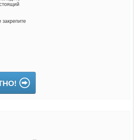
астоящий
е закрепите
ТНО!