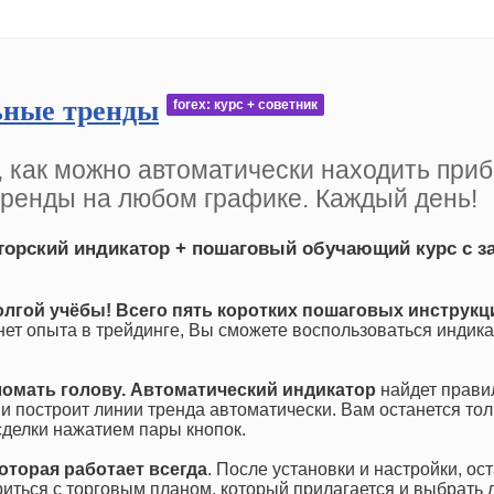
ные тренды
forex: курс + советник
 как можно автоматически находить при
тренды на любом графике. Каждый день!
торский индикатор + пошаговый обучающий курс с з
олгой учёбы! Всего пять коротких пошаговых инструкц
 нет опыта в трейдинге, Вы сможете воспользоваться индик
ломать голову. Автоматический индикатор
найдет прави
 и построит линии тренда автоматически. Вам останется тол
сделки нажатием пары кнопок.
оторая работает всегда
. После установки и настройки, ос
риться с торговым планом, который прилагается и выбрать