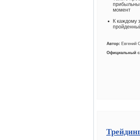
прибыльные
момент
К каждому 
пройденны
Автор:
Евгений 
Официальный с
Трейдинг