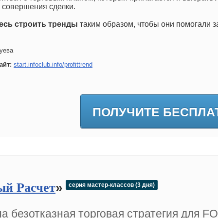
 совершения сделки.
есь строить тренды
таким образом, чтобы они помогали з
уева
айт:
start.infoclub.info/profittrend
ПОЛУЧИТЕ БЕСПЛА
»
ый Расчет
серия мастер-классов (3 дня)
а безотказная торговая стратегия для F