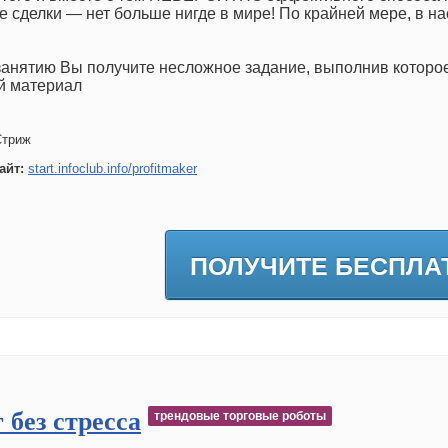
 сделки — нет больше нигде в мире! По крайней мере, в н
занятию Вы получите несложное задание, выполнив которо
й материал
Стриж
айт:
start.infoclub.info/profitmaker
ПОЛУЧИТЕ БЕСПЛА
 без стресса
трендовые торговые роботы