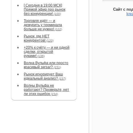
[ Сегодня в 19:00 МСК]
Сайт с по
Прямой эфир про рынок
без конкуренции!
kre
(100)
Торговля идёт — и
дежурить у терминала
больше не нужно!
(102)
Рынок, где НЕТ
конкурентов!
(120)
+20% к счёту — и ни одной
сделки, открытой
руками!
(136)
Волна Вульфа или просто
красивый зигзаг?
(151)
Рынок игнорирует Ваш
идеальный анализ?
(157)
Волны Вульфа не
работают? Проверьте, нет
ли этих ошибок
(154)