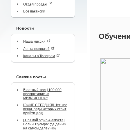
Отдел продаж
Все вакансии
Новости
Обучени
Наша миссия
Лента новостей
Каналы в Телеграм
Свежие посты
[Честный тест] 100 000
превратились в
МИЛЛИОН!
(90)
[ЭФИР СЕГОДНЯ!] Четыре
вещи, ради которых стоит
прийти
(108)
[ Прямой эфир 4 августа]
Волны Вульфа: где деньги
на самом деле?
(90)