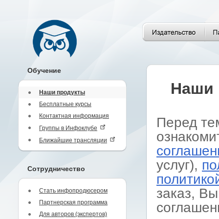
Обучение
Наши 
Наши продукты
Бесплатные курсы
Контактная информация
Перед те
Группы в Инфоклубе
ознакоми
Ближайшие трансляции
соглашен
услуг),
по
Сотрудничество
политико
заказ, Вы
Стать инфопродюсером
Партнерская программа
соглашен
Для авторов (экспертов)