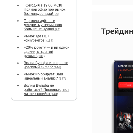
[ Сегодня в 19:00 МСК]
Прямой эфир про рынок
без конкуренции!
(90)
Торговля идёт — и
дежурить у терминала
Трейдин
больше не нужно!
(94)
Рынок, где НЕТ
конкурентов!
(114)
+20% к счёту — и ни одной
сделки, открытой
руками!
(130)
Волна Вульфа или просто
красивый зигзаг?
(144)
Рынок игнорирует Ваш
идеальный анализ?
(147)
Волны Вульфа не
работают? Проверьте, нет
ли этих ошибок
(143)