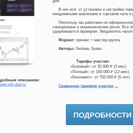
дня.
В них всё: от установки и настройки тер
ежедневными анализами в торговом чате и 
Поскольку мы работаем на официальном
санкционные и мошеннические риски. Все о
удерживаются брокером. Уведомлять нало
Формат:
тренинг + мастер-группа
Авторы:
Любовь Зуева
Тарифы участия:
«Базовый»: от 30.000 ₽ (3 мес)
«Полный»: от 150.000 ₽ (12 мес
«Безлимит»: от 750.000 ₽ (5 лет
дробным описанием:
nter.info-dvd.ru
Сравнение тарифов участия →
ПОДРОБНОСТИ