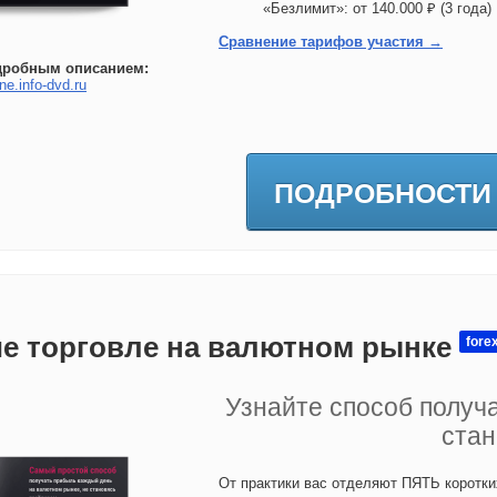
«Безлимит»: от 140.000 ₽ (3 год
Сравнение тарифов участия →
дробным описанием:
ne.info-dvd.ru
ПОДРОБНОСТИ
е торговле на валютном рынке
fore
Узнайте способ получ
стан
От практики вас отделяют ПЯТЬ коротки