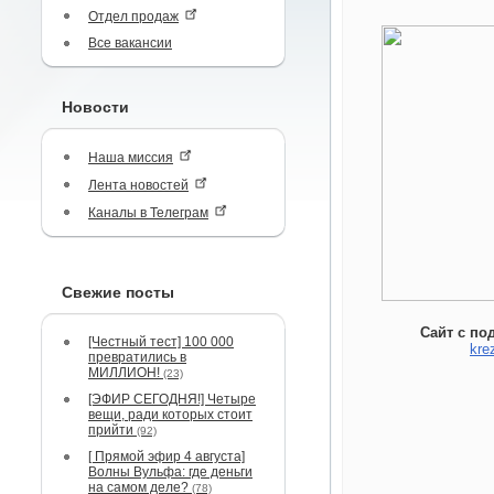
Отдел продаж
Все вакансии
Новости
Наша миссия
Лента новостей
Каналы в Телеграм
Свежие посты
Сайт с по
[Честный тест] 100 000
kre
превратились в
МИЛЛИОН!
(23)
[ЭФИР СЕГОДНЯ!] Четыре
вещи, ради которых стоит
прийти
(92)
[ Прямой эфир 4 августа]
Волны Вульфа: где деньги
на самом деле?
(78)