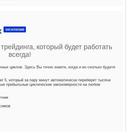
х
эксклюзив
трейдинга, который будет работать
всегда!
ных циклов. Здесь Вы точно знаете, когда и во сколько будете
er 5, который за пару минут автоматически переберет тысячи
мые прибыльные циклические закономерности на любом
етник
симов