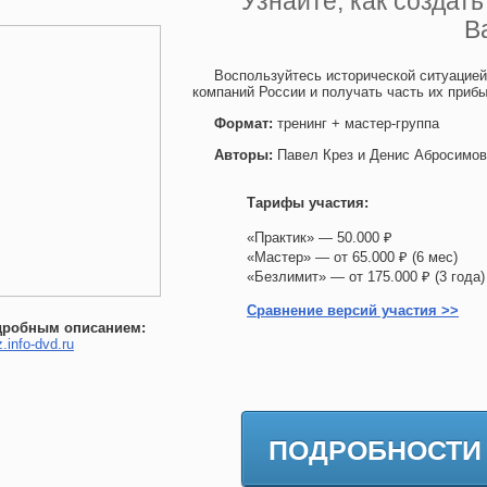
Узнайте, как создат
В
Воспользуйтесь исторической ситуацие
компаний России и получать часть их приб
Формат:
тренинг + мастер-группа
Авторы:
Павел Крез и Денис Абросимов
Тарифы участия:
«Практик» — 50.000 ₽
«Мастер» — от 65.000 ₽ (6 мес)
«Безлимит» — от 175.000 ₽ (3 го
Сравнение версий участия >>
дробным описанием:
z.info-dvd.ru
ПОДРОБНОСТИ