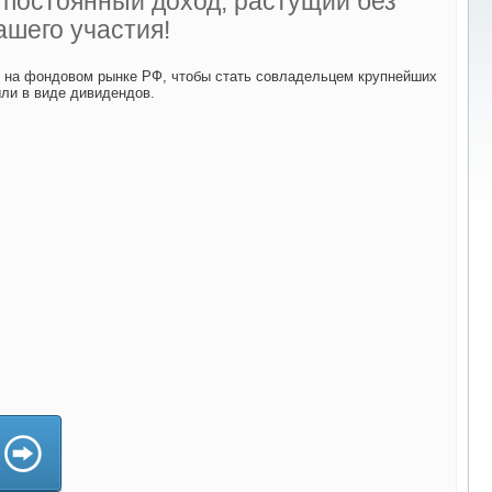
ь постоянный доход, растущий без
ашего участия!
й на фондовом рынке РФ, чтобы стать совладельцем крупнейших
ыли в виде дивидендов.
да)