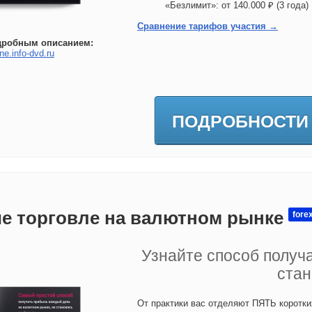
«Безлимит»: от 140.000 ₽ (3 год
Сравнение тарифов участия →
дробным описанием:
ne.info-dvd.ru
ПОДРОБНОСТИ
е торговле на валютном рынке
fore
Узнайте способ получ
стан
От практики вас отделяют ПЯТЬ коротки