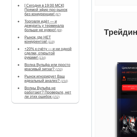
[ Сегодня в 19:00 МСК]
Прямой эфир про рынок
без конкуренции!
(97)
Торговля идёт — и
дежурить у терминала
Трейдин
больше не нужно!
(99)
Рынок, где НЕТ
конкурентов!
(119)
+20% к счёту — и ни одной
сделки, открытой
руками!
(134)
Волна Вульфа или просто
красивый зигзаг?
(150)
Рынок игнорирует Ваш
идеальный анализ?
(154)
Волны Вульфа не
работают? Проверьте, нет
ли этих ошибок
(152)