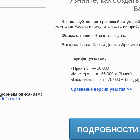
Узнайте, как создат
В
Воспользуйтесь исторической ситуацие
компаний России и получать часть их приб
Формат:
тренинг + мастер-группа
Авторы:
Павел Крез и Денис Абросимов
Тарифы участия:
«Практик» — 50.000 ₽
«Мастер» — от 65.000 ₽ (6 мес)
«Безлимит» — от 175.000 ₽ (3 го
Сравнение версий участия >>
дробным описанием:
z.info-dvd.ru
ПОДРОБНОСТИ