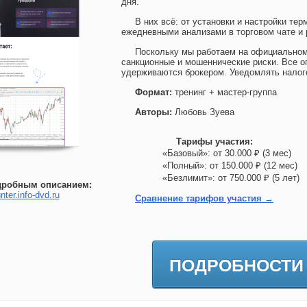
дня.
В них всё: от установки и настройки тер
ежедневными анализами в торговом чате и 
Поскольку мы работаем на официальном
санкционные и мошеннические риски. Все о
удерживаются брокером. Уведомлять нало
Формат:
тренинг + мастер-группа
Авторы:
Любовь Зуева
Тарифы участия:
«Базовый»: от 30.000 ₽ (3 мес)
«Полный»: от 150.000 ₽ (12 мес
«Безлимит»: от 750.000 ₽ (5 лет
дробным описанием:
nter.info-dvd.ru
Сравнение тарифов участия →
ПОДРОБНОСТИ