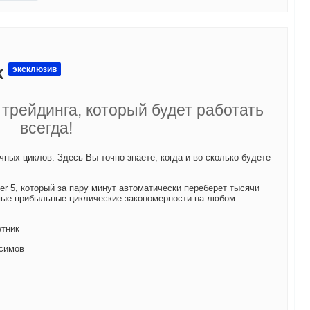
х
эксклюзив
трейдинга, который будет работать
всегда!
ных циклов. Здесь Вы точно знаете, когда и во сколько будете
er 5, который за пару минут автоматически переберет тысячи
мые прибыльные циклические закономерности на любом
етник
симов