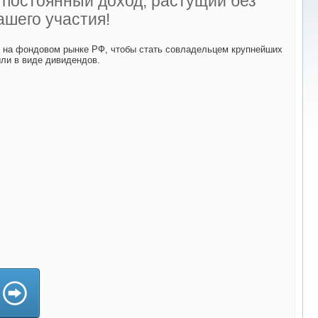
ь постоянный доход, растущий без
ашего участия!
й на фондовом рынке РФ, чтобы стать совладельцем крупнейших
ыли в виде дивидендов.
да)