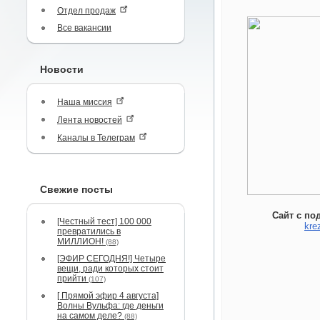
Отдел продаж
Все вакансии
Новости
Наша миссия
Лента новостей
Каналы в Телеграм
Свежие посты
Сайт с по
[Честный тест] 100 000
kre
превратились в
МИЛЛИОН!
(88)
[ЭФИР СЕГОДНЯ!] Четыре
вещи, ради которых стоит
прийти
(107)
[ Прямой эфир 4 августа]
Волны Вульфа: где деньги
на самом деле?
(88)