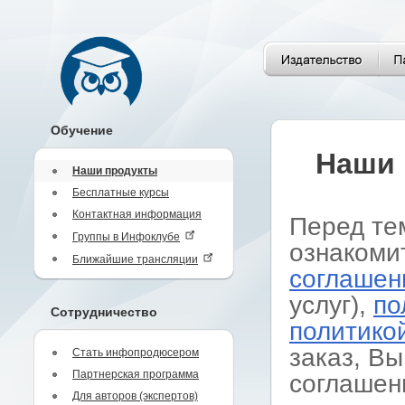
Обучение
Наши 
Наши продукты
Бесплатные курсы
Контактная информация
Перед те
Группы в Инфоклубе
ознакоми
Ближайшие трансляции
соглашен
услуг),
по
Сотрудничество
политико
заказ, Вы
Стать инфопродюсером
Партнерская программа
соглашен
Для авторов (экспертов)