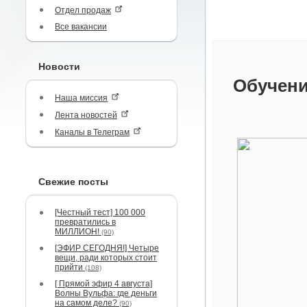
Отдел продаж
Все вакансии
Новости
Обучени
Наша миссия
Лента новостей
Каналы в Телеграм
Свежие посты
[Честный тест] 100 000
превратились в
МИЛЛИОН!
(90)
[ЭФИР СЕГОДНЯ!] Четыре
вещи, ради которых стоит
прийти
(108)
[ Прямой эфир 4 августа]
Волны Вульфа: где деньги
на самом деле?
(90)