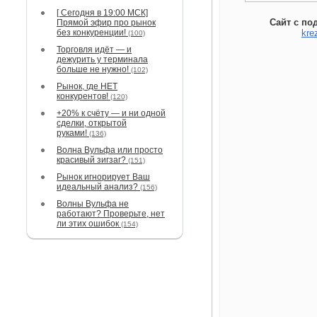
[ Сегодня в 19:00 МСК]
Сайт с по
Прямой эфир про рынок
без конкуренции!
kre
(100)
Торговля идёт — и
дежурить у терминала
больше не нужно!
(102)
Рынок, где НЕТ
конкурентов!
(120)
+20% к счёту — и ни одной
сделки, открытой
руками!
(136)
Волна Вульфа или просто
красивый зигзаг?
(151)
Рынок игнорирует Ваш
идеальный анализ?
(156)
Волны Вульфа не
работают? Проверьте, нет
ли этих ошибок
(154)