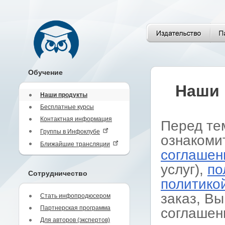
Обучение
Наши 
Наши продукты
Бесплатные курсы
Контактная информация
Перед те
Группы в Инфоклубе
ознакоми
Ближайшие трансляции
соглашен
услуг),
по
Сотрудничество
политико
заказ, Вы
Стать инфопродюсером
Партнерская программа
соглашен
Для авторов (экспертов)