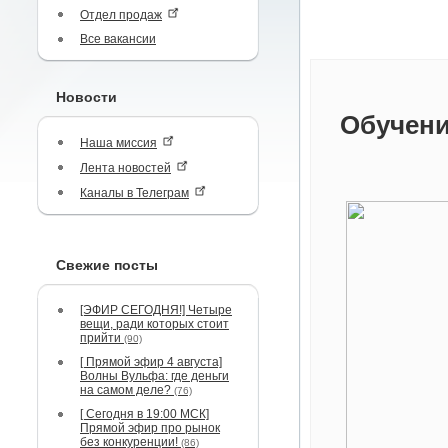
Отдел продаж
Все вакансии
Новости
Обучени
Наша миссия
Лента новостей
Каналы в Телеграм
Свежие посты
[ЭФИР СЕГОДНЯ!] Четыре
вещи, ради которых стоит
прийти
(90)
[ Прямой эфир 4 августа]
Волны Вульфа: где деньги
на самом деле?
(76)
[ Сегодня в 19:00 МСК]
Прямой эфир про рынок
без конкуренции!
(86)