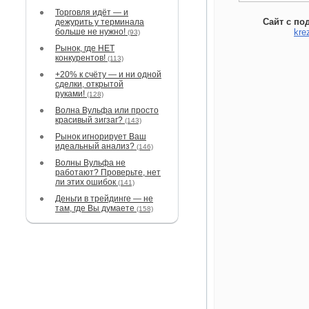
Торговля идёт — и
Сайт с по
дежурить у терминала
больше не нужно!
kre
(93)
Рынок, где НЕТ
конкурентов!
(113)
+20% к счёту — и ни одной
сделки, открытой
руками!
(128)
Волна Вульфа или просто
красивый зигзаг?
(143)
Рынок игнорирует Ваш
идеальный анализ?
(146)
Волны Вульфа не
работают? Проверьте, нет
ли этих ошибок
(141)
Деньги в трейдинге — не
там, где Вы думаете
(158)