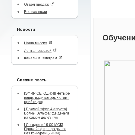
Отдел продаж
Все вакансии
Новости
Обучени
Наша миссия
Лента новостей
Каналы в Телеграм
Свежие посты
[ЭФИР СЕГОДНЯ!] Четыре
вещи, ради которых стоит
прийти
(90)
[ Прямой эфир 4 августа]
Волны Вульфа: где деньги
на самом деле?
(76)
[ Сегодня в 19:00 МСК]
Прямой эфир про рынок
без конкуренции!
(86)