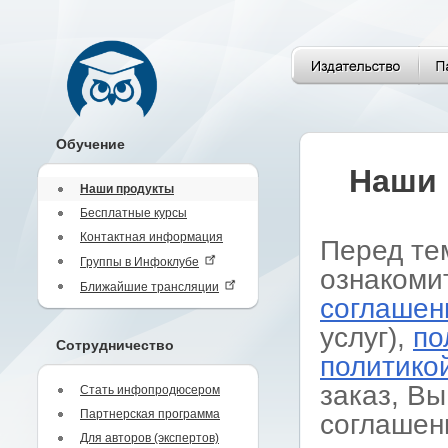
Обучение
Наши 
Наши продукты
Бесплатные курсы
Контактная информация
Перед те
Группы в Инфоклубе
ознакоми
Ближайшие трансляции
соглашен
услуг),
по
Сотрудничество
политико
заказ, Вы
Стать инфопродюсером
Партнерская программа
соглашен
Для авторов (экспертов)