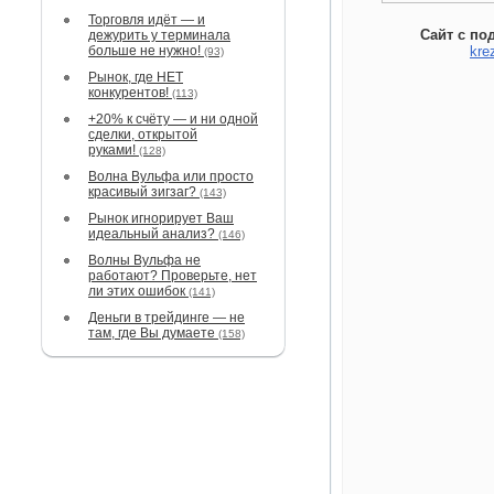
Торговля идёт — и
Сайт с по
дежурить у терминала
больше не нужно!
kre
(93)
Рынок, где НЕТ
конкурентов!
(113)
+20% к счёту — и ни одной
сделки, открытой
руками!
(128)
Волна Вульфа или просто
красивый зигзаг?
(143)
Рынок игнорирует Ваш
идеальный анализ?
(146)
Волны Вульфа не
работают? Проверьте, нет
ли этих ошибок
(141)
Деньги в трейдинге — не
там, где Вы думаете
(158)