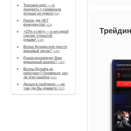
Торговля идёт — и
дежурить у терминала
больше не нужно!
(92)
Рынок, где НЕТ
конкурентов!
(112)
Трейдин
+20% к счёту — и ни одной
сделки, открытой
руками!
(128)
Волна Вульфа или просто
красивый зигзаг?
(143)
Рынок игнорирует Ваш
идеальный анализ?
(145)
Волны Вульфа не
работают? Проверьте, нет
ли этих ошибок
(141)
Деньги в трейдинге — не
там, где Вы думаете
(157)