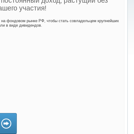
ь постоянный доход, растущий без
ашего участия!
й на фондовом рынке РФ, чтобы стать совладельцем крупнейших
ыли в виде дивидендов.
да)