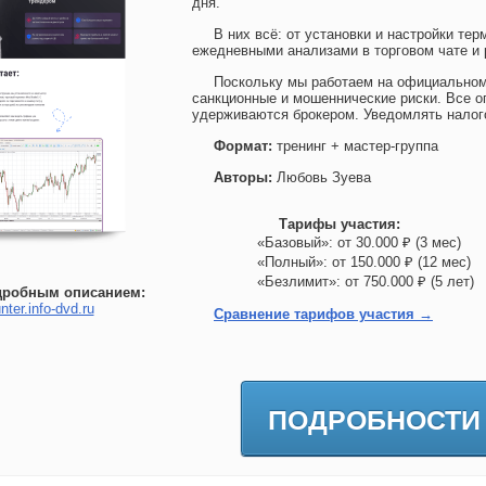
дня.
В них всё: от установки и настройки тер
ежедневными анализами в торговом чате и 
Поскольку мы работаем на официальном
санкционные и мошеннические риски. Все о
удерживаются брокером. Уведомлять нало
Формат:
тренинг + мастер-группа
Авторы:
Любовь Зуева
Тарифы участия:
«Базовый»: от 30.000 ₽ (3 мес)
«Полный»: от 150.000 ₽ (12 мес
«Безлимит»: от 750.000 ₽ (5 лет
дробным описанием:
nter.info-dvd.ru
Сравнение тарифов участия →
ПОДРОБНОСТИ