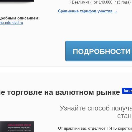
«Безлимит»: от 140.000 ₽ (3 год
Сравнение тарифов участия →
дробным описанием:
ne.info-dvd.ru
ПОДРОБНОСТИ
е торговле на валютном рынке
fore
Узнайте способ получ
стан
От практики вас отделяют ПЯТЬ коротки