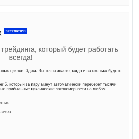
х
эксклюзив
трейдинга, который будет работать
всегда!
ных циклов. Здесь Вы точно знаете, когда и во сколько будете
er 5, который за пару минут автоматически переберет тысячи
мые прибыльные циклические закономерности на любом
етник
симов