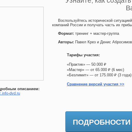
Узнайте, как создат
В
Воспользуйтесь исторической ситуацие
компаний России и получать часть их приб
Формат:
тренинг + мастер-группа
Авторы:
Павел Крез и Денис Абросимов
Тарифы участия:
«Практик» — 50.000 ₽
«Мастер» — от 65.000 ₽ (6 мес)
«Безлимит» — от 175.000 ₽ (3 го
Сравнение версий участия >>
дробным описанием:
z.info-dvd.ru
ПОДРОБНОСТИ