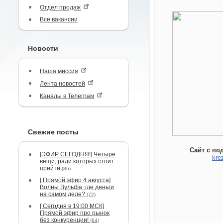
Отдел продаж
Все вакансии
Новости
Наша миссия
Лента новостей
Каналы в Телеграм
Свежие посты
Сайт с по
[ЭФИР СЕГОДНЯ!] Четыре
kre
вещи, ради которых стоит
прийти
(86)
[ Прямой эфир 4 августа]
Волны Вульфа: где деньги
на самом деле?
(72)
[ Сегодня в 19:00 МСК]
Прямой эфир про рынок
без конкуренции!
(84)