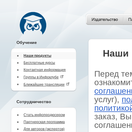
Обучение
Наши 
Наши продукты
Бесплатные курсы
Контактная информация
Перед те
Группы в Инфоклубе
ознакоми
Ближайшие трансляции
соглашен
услуг),
по
Сотрудничество
политико
заказ, Вы
Стать инфопродюсером
Партнерская программа
соглашен
Для авторов (экспертов)