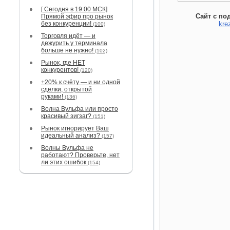
[ Сегодня в 19:00 МСК]
Сайт с по
Прямой эфир про рынок
без конкуренции!
kre
(100)
Торговля идёт — и
дежурить у терминала
больше не нужно!
(102)
Рынок, где НЕТ
конкурентов!
(120)
+20% к счёту — и ни одной
сделки, открытой
руками!
(136)
Волна Вульфа или просто
красивый зигзаг?
(151)
Рынок игнорирует Ваш
идеальный анализ?
(157)
Волны Вульфа не
работают? Проверьте, нет
ли этих ошибок
(154)