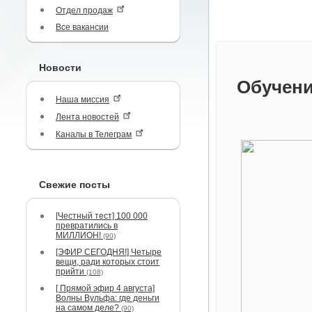
Отдел продаж
Все вакансии
Новости
Обучени
Наша миссия
Лента новостей
Каналы в Телеграм
Свежие посты
[Честный тест] 100 000
превратились в
МИЛЛИОН!
(90)
[ЭФИР СЕГОДНЯ!] Четыре
вещи, ради которых стоит
прийти
(108)
[ Прямой эфир 4 августа]
Волны Вульфа: где деньги
на самом деле?
(90)